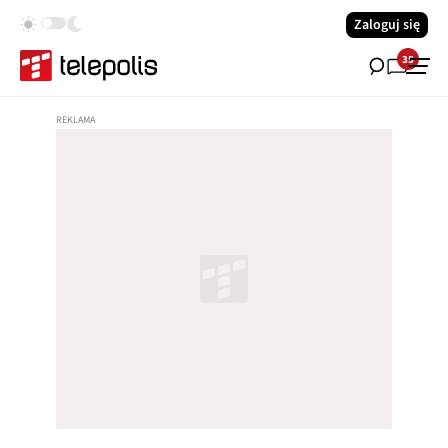
Zaloguj się
35