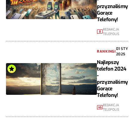
przyznaliśmy
Gorące
Telefony!
REDAKCJA
8
TELEPOLIS
01 STY
RANKINGI
2025
Najlepszy
telefon 2024
-
przyznaliśmy
Gorące
Telefony!
REDAKCJA
46
TELEPOLIS