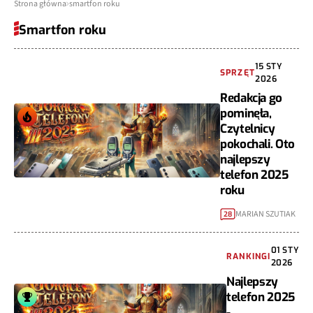
Strona główna
smartfon roku
Smartfon roku
15 STY
SPRZĘT
2026
Redakcja go
pominęła,
Czytelnicy
pokochali. Oto
najlepszy
telefon 2025
roku
MARIAN SZUTIAK
28
01 STY
RANKINGI
2026
Najlepszy
telefon 2025
-