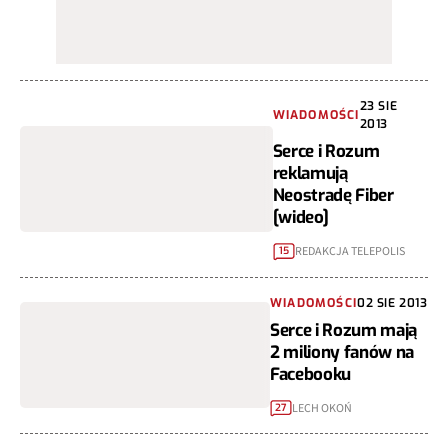
23 SIE
WIADOMOŚCI
2013
Serce i Rozum
reklamują
Neostradę Fiber
[wideo]
REDAKCJA TELEPOLIS
15
WIADOMOŚCI
02 SIE 2013
Serce i Rozum mają
2 miliony fanów na
Facebooku
LECH OKOŃ
27