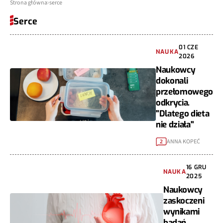
Strona główna
serce
Serce
01 CZE
NAUKA
2026
Naukowcy
dokonali
przełomowego
odkrycia.
"Dlatego dieta
nie działa"
ANNA KOPEĆ
2
16 GRU
NAUKA
2025
Naukowcy
zaskoczeni
wynikami
badań.