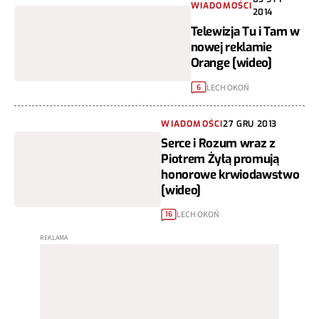
WIADOMOŚCI
2014
Telewizja Tu i Tam w
nowej reklamie
Orange [wideo]
LECH OKOŃ
6
WIADOMOŚCI
27 GRU 2013
Serce i Rozum wraz z
Piotrem Żyłą promują
honorowe krwiodawstwo
[wideo]
LECH OKOŃ
16