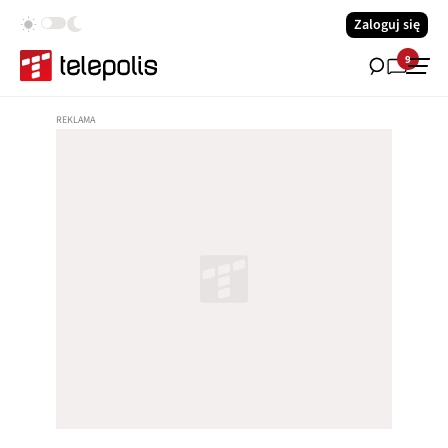
Zaloguj się
9