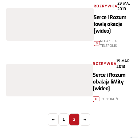
29 MAJ
ROZRYWKA
2013
Serce i Rozum
łowią okazje
[wideo]
REDAKCJA
9
TELEPOLIS
19 MAR
ROZRYWKA
2013
Serce i Rozum
obalają liMity
[wideo]
LECH OKOŃ
11
←
1
2
→