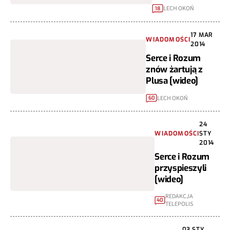
LECH OKOŃ
18
17 MAR
WIADOMOŚCI
2014
Serce i Rozum
znów żartują z
Plusa [wideo]
LECH OKOŃ
60
24
WIADOMOŚCI
STY
2014
Serce i Rozum
przyspieszyli
[wideo]
REDAKCJA
40
TELEPOLIS
03 STY