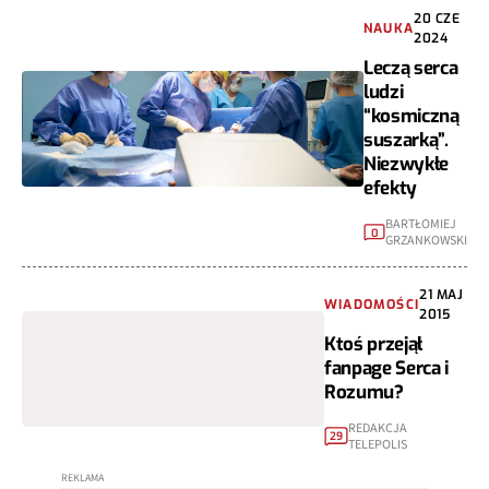
20 CZE
NAUKA
2024
Leczą serca
ludzi
“kosmiczną
suszarką”.
Niezwykłe
efekty
BARTŁOMIEJ
0
GRZANKOWSKI
21 MAJ
WIADOMOŚCI
2015
Ktoś przejął
fanpage Serca i
Rozumu?
REDAKCJA
29
TELEPOLIS