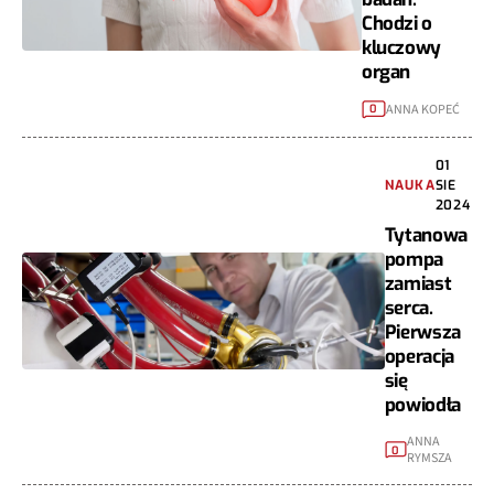
Chodzi o
kluczowy
organ
ANNA KOPEĆ
0
01
NAUKA
SIE
2024
Tytanowa
pompa
zamiast
serca.
Pierwsza
operacja
się
powiodła
ANNA
0
RYMSZA