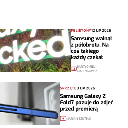
FELIETONY
12 LIP 2025
Samsung walnął
z półobrotu. Na
coś takiego
każdy czekał
BARTŁOMIEJ
13
GRZANKOWSKI
SPRZĘT
03 LIP 2025
Samsung Galaxy Z
Fold7 pozuje do zdjęć
przed premierą
MARIAN SZUTIAK
4