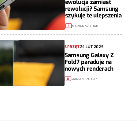
ewolucja zamiast
rewolucji? Samsung
szykuje te ulepszenia
MARIAN SZUTIAK
3
SPRZĘT
24 LUT 2025
Samsung Galaxy Z
Fold7 paraduje na
nowych renderach
MARIAN SZUTIAK
0