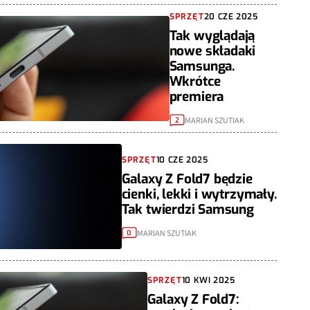
SPRZĘT
20 CZE 2025
Tak wyglądają
nowe składaki
Samsunga.
Wkrótce
premiera
MARIAN SZUTIAK
2
SPRZĘT
10 CZE 2025
Galaxy Z Fold7 będzie
cienki, lekki i wytrzymały.
Tak twierdzi Samsung
MARIAN SZUTIAK
0
SPRZĘT
10 KWI 2025
Galaxy Z Fold7: