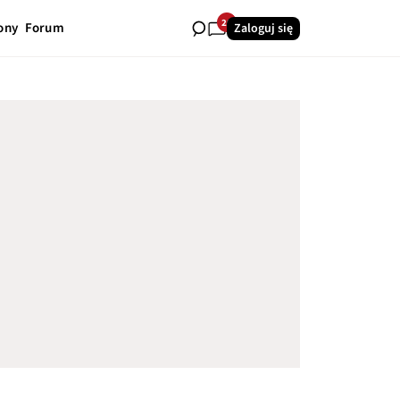
20
ony
Forum
Zaloguj się