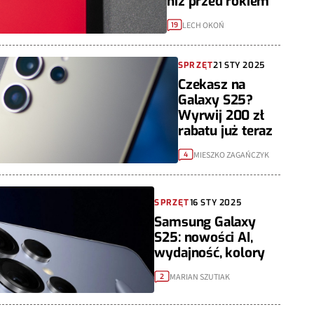
niż przed rokiem
LECH OKOŃ
19
SPRZĘT
21 STY 2025
Czekasz na
Galaxy S25?
Wyrwij 200 zł
rabatu już teraz
MIESZKO ZAGAŃCZYK
4
SPRZĘT
16 STY 2025
Samsung Galaxy
S25: nowości AI,
wydajność, kolory
MARIAN SZUTIAK
2