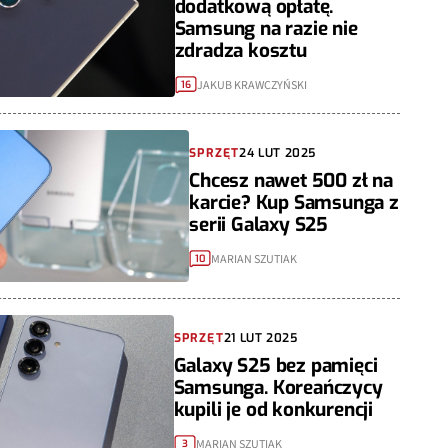
dodatkową opłatę.
Samsung na razie nie
zdradza kosztu
JAKUB KRAWCZYŃSKI
16
SPRZĘT
24 LUT 2025
Chcesz nawet 500 zł na
karcie? Kup Samsunga z
serii Galaxy S25
MARIAN SZUTIAK
10
SPRZĘT
21 LUT 2025
Galaxy S25 bez pamięci
Samsunga. Koreańczycy
kupili je od konkurencji
MARIAN SZUTIAK
3