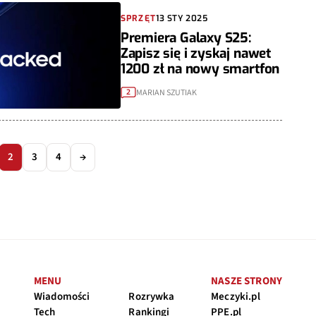
SPRZĘT
13 STY 2025
Premiera Galaxy S25:
Zapisz się i zyskaj nawet
1200 zł na nowy smartfon
MARIAN SZUTIAK
2
2
3
4
→
MENU
NASZE STRONY
Wiadomości
Rozrywka
Meczyki.pl
Tech
Rankingi
PPE.pl