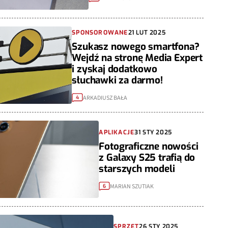
SPONSOROWANE
21 LUT 2025
Szukasz nowego smartfona?
Wejdź na stronę Media Expert
i zyskaj dodatkowo
słuchawki za darmo!
ARKADIUSZ BAŁA
4
APLIKACJE
31 STY 2025
Fotograficzne nowości
z Galaxy S25 trafią do
starszych modeli
MARIAN SZUTIAK
6
SPRZĘT
26 STY 2025