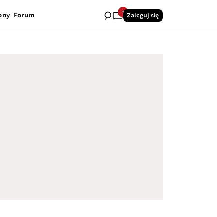
7
ony
Forum
Zaloguj się