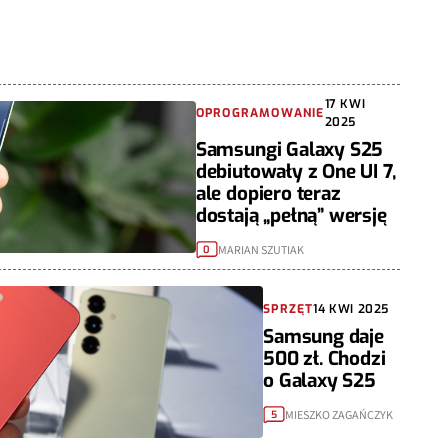
17 KWI
OPROGRAMOWANIE
2025
Samsungi Galaxy S25
debiutowały z One UI 7,
ale dopiero teraz
dostają „pełną” wersję
MARIAN SZUTIAK
0
SPRZĘT
14 KWI 2025
Samsung daje
500 zł. Chodzi
o Galaxy S25
MIESZKO ZAGAŃCZYK
5