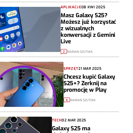
APLIKACJE
08 KWI 2025
Masz Galaxy S25?
Możesz już korzystać
z wizualnych
konwersacji z Gemini
Live
MARIAN SZUTIAK
2
SPRZĘT
21 MAR 2025
Chcesz kupić Galaxy
S25+? Zerknij na
promocję w Play
MARIAN SZUTIAK
6
TECH
02 MAR 2025
Galaxy S25 ma