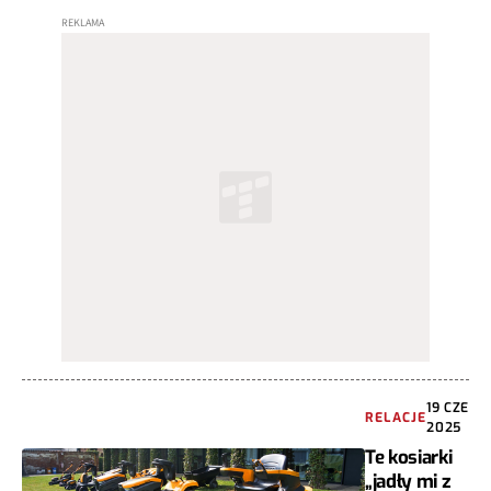
19 CZE
RELACJE
2025
Te kosiarki
„jadły mi z