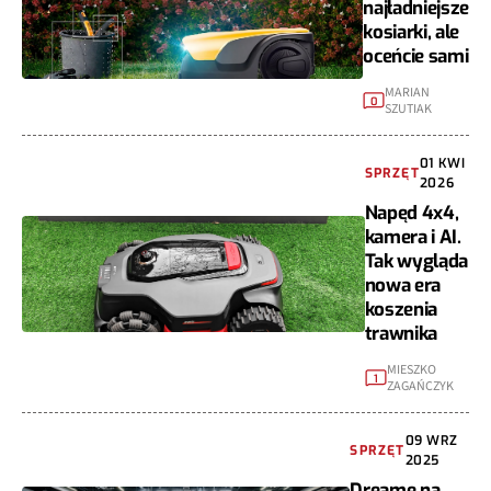
najładniejsze
kosiarki, ale
oceńcie sami
MARIAN
0
SZUTIAK
01 KWI
SPRZĘT
2026
Napęd 4x4,
kamera i AI.
Tak wygląda
nowa era
koszenia
trawnika
MIESZKO
1
ZAGAŃCZYK
09 WRZ
SPRZĘT
2025
Dreame na