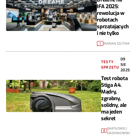
IFA 2025:
rewolucja w
robotach
sprzątających
i nie tylko
MARIAN SZUTIAK
1
09
TESTY
SIE
SPRZĘTU
2025
Test robota
Stiga A4.
Mądry,
zgrabny,
solidny, ale
ma jeden
sekret
BARTŁOMIEJ
0
GRZANKOWSKI