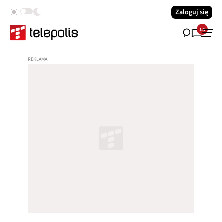
Zaloguj się
15