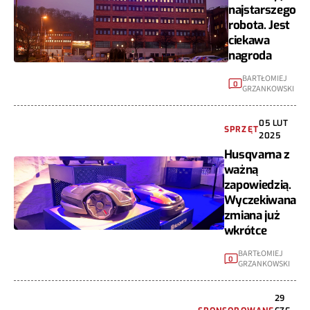
najstarszego
robota. Jest
ciekawa
nagroda
BARTŁOMIEJ
0
GRZANKOWSKI
05 LUT
SPRZĘT
2025
Husqvarna z
ważną
zapowiedzią.
Wyczekiwana
zmiana już
wkrótce
BARTŁOMIEJ
0
GRZANKOWSKI
29