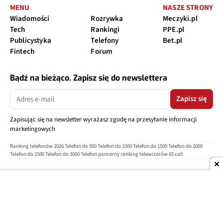
MENU
NASZE STRONY
Wiadomości
Rozrywka
Meczyki.pl
Tech
Rankingi
PPE.pl
Publicystyka
Telefony
Bet.pl
Fintech
Forum
Bądź na bieżąco. Zapisz się do newslettera
Zapisz się
Zapisując się na newsletter wyrażasz zgodę na przesyłanie informacji
marketingowych
Ranking telefonów 2026
Telefon do 500
Telefon do 1000
Telefon do 1500
Telefon do 2000
Telefon do 2500
Telefon do 3000
Telefon pancerny
ranking telewizorów 65 cali
O nas
Reklama
Regulamin
Polityka prywatności
Kontakt
Ustawienia prywatności
Copyright © 2004-2026
TELEPOLIS.PL
Telepolis.pl
jest częścią
OV Grupa sp. z o.o.