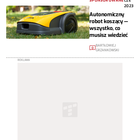
SPONSOROWANE
CZE
2023
Autonomiczny
robot koszący —
wszystko, co
musisz wiedzieć
BARTŁOMIEJ
0
GRZANKOWSKI