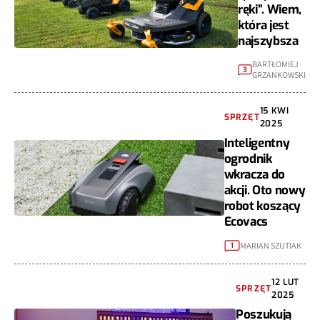
ręki”. Wiem,
która jest
najszybsza
BARTŁOMIEJ
3
GRZANKOWSKI
15 KWI
SPRZĘT
2025
Inteligentny
ogrodnik
wkracza do
akcji. Oto nowy
robot koszący
Ecovacs
MARIAN SZUTIAK
1
12 LUT
SPRZĘT
2025
Poszukują