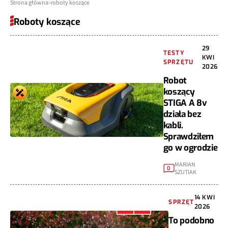
Strona główna
roboty koszące
Roboty koszące
29
TESTY
KWI
SPRZĘTU
2026
Robot
koszący
STIGA A 8v
działa bez
kabli.
Sprawdziłem
go w ogrodzie
MARIAN
0
SZUTIAK
14 KWI
SPRZĘT
2026
To podobno