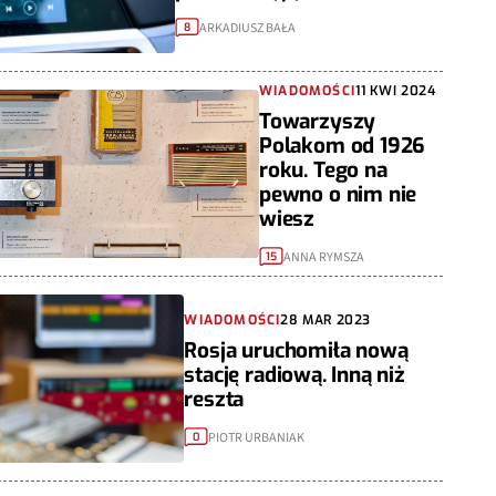
ARKADIUSZ BAŁA
8
WIADOMOŚCI
11 KWI 2024
Towarzyszy
Polakom od 1926
roku. Tego na
pewno o nim nie
wiesz
ANNA RYMSZA
15
WIADOMOŚCI
28 MAR 2023
Rosja uruchomiła nową
stację radiową. Inną niż
reszta
PIOTR URBANIAK
0