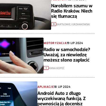
Narobiłem szumu w
Radio Kraków. Niech
się tłumaczą
BARTŁOMIEJ GRZANKOWSKI
11
MOTORYZACJA
19 LIP 2024
Radio w samochodzie?
Uważaj, za niewiedzę
możesz słono zapłacić
ANNA KOPEĆ
1
APLIKACJE
18 LIP 2024
Android Auto z długo
wyczekiwaną funkcją. Z
pewnością ją docenisz