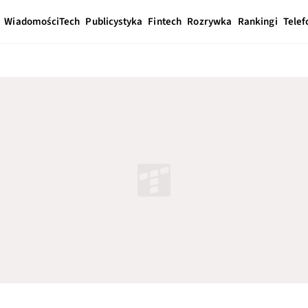
Wiadomości
Tech
Publicystyka
Fintech
Rozrywka
Rankingi
Telef