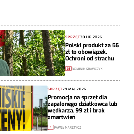
SPRZĘT
30 LIP 2026
Polski produkt za 56
zł to obowiązek.
Ochroni od strachu
DOMINIK KRAWCZYK
31
SPRZĘT
29 MAJ 2026
Promocja na sprzęt dla
zapalonego działkowca lub
wędkarza. 99 zł i brak
zmartwień
PAWEŁ MARETYCZ
1