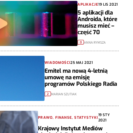
APLIKACJE
19 LIS 2021
5 aplikacji dla
Androida, które
musisz mieć –
część 70
ANNA RYMSZA
0
WIADOMOŚCI
25 MAJ 2021
Emitel ma nową 4-letnią
umowę na emisję
programów Polskiego Radia
MARIAN SZUTIAK
2
19 STY
PRAWO, FINANSE, STATYSTYKI
2021
Krajowy Instytut Mediów