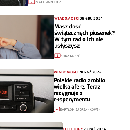
PAWEŁ MARETYCZ
2
WIADOMOŚCI
09 GRU 2024
Masz dość
świątecznych piosenek?
W tym radio ich nie
usłyszysz
ANNA KOPEĆ
6
WIADOMOŚCI
28 PAŹ 2024
Polskie radio zrobiło
wielką aferę. Teraz
rezygnuje z
eksperymentu
BARTŁOMIEJ GRZANKOWSKI
4
FELIETONY
23 PAŹ 2024