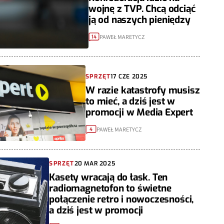
wojnę z TVP. Chcą odciąć
ją od naszych pieniędzy
PAWEŁ MARETYCZ
14
SPRZĘT
17 CZE 2025
W razie katastrofy musisz
to mieć, a dziś jest w
promocji w Media Expert
PAWEŁ MARETYCZ
4
SPRZĘT
20 MAR 2025
Kasety wracają do łask. Ten
radiomagnetofon to świetne
połączenie retro i nowoczesności,
a dziś jest w promocji