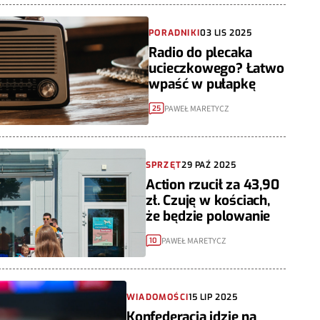
PORADNIKI
03 LIS 2025
Radio do plecaka
ucieczkowego? Łatwo
wpaść w pułapkę
PAWEŁ MARETYCZ
25
SPRZĘT
29 PAŹ 2025
Action rzucił za 43,90
zł. Czuję w kościach,
że będzie polowanie
PAWEŁ MARETYCZ
10
WIADOMOŚCI
15 LIP 2025
Konfederacja idzie na