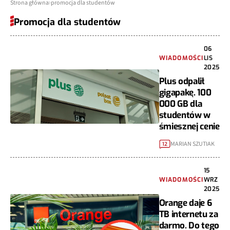
Strona główna
promocja dla studentów
Promocja dla studentów
06
WIADOMOŚCI
LIS
2025
Plus odpalił
gigapakę. 100
000 GB dla
studentów w
śmiesznej cenie
MARIAN SZUTIAK
12
15
WIADOMOŚCI
WRZ
2025
Orange daje 6
TB internetu za
darmo. Do tego