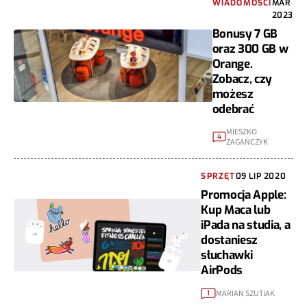
WIADOMOŚCI
MAR
2023
Bonusy 7 GB
oraz 300 GB w
Orange.
Zobacz, czy
możesz
odebrać
MIESZKO
4
ZAGAŃCZYK
SPRZĘT
09 LIP 2020
Promocja Apple:
Kup Maca lub
iPada na studia, a
dostaniesz
słuchawki
AirPods
MARIAN SZUTIAK
1