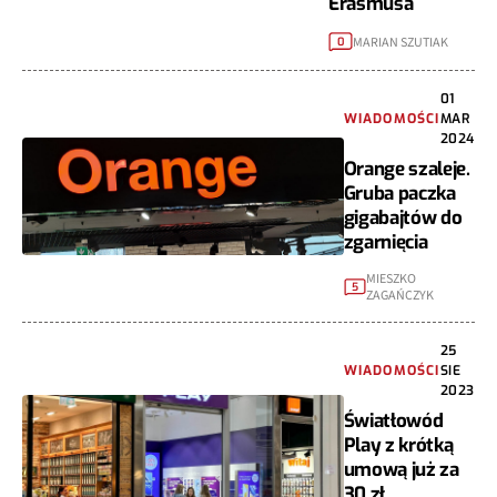
Erasmusa
MARIAN SZUTIAK
0
01
WIADOMOŚCI
MAR
2024
Orange szaleje.
Gruba paczka
gigabajtów do
zgarnięcia
MIESZKO
5
ZAGAŃCZYK
25
WIADOMOŚCI
SIE
2023
Światłowód
Play z krótką
umową już za
30 zł