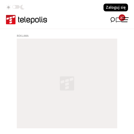
Zaloguj się
27