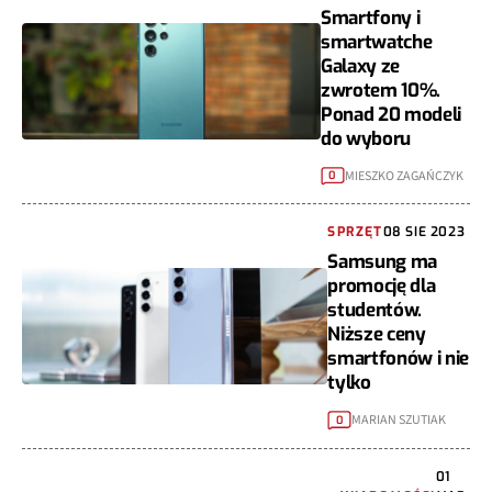
Smartfony i
smartwatche
Galaxy ze
zwrotem 10%.
Ponad 20 modeli
do wyboru
MIESZKO ZAGAŃCZYK
0
SPRZĘT
08 SIE 2023
Samsung ma
promocję dla
studentów.
Niższe ceny
smartfonów i nie
tylko
MARIAN SZUTIAK
0
01