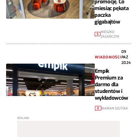
promocję. Co
miesiąc pękata
paczka
gigabajtów
MIESZKO
5
ZAGAŃCZYK
09
WIADOMOŚCI
PAŹ
2024
Empik
Premium za
darmo dla
studentów i
wykładowców
MARIAN SZUTIAK
0