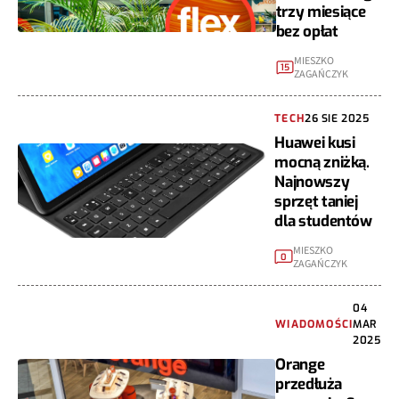
trzy miesiące
bez opłat
MIESZKO
15
ZAGAŃCZYK
TECH
26 SIE 2025
Huawei kusi
mocną zniżką.
Najnowszy
sprzęt taniej
dla studentów
MIESZKO
0
ZAGAŃCZYK
04
WIADOMOŚCI
MAR
2025
Orange
przedłuża