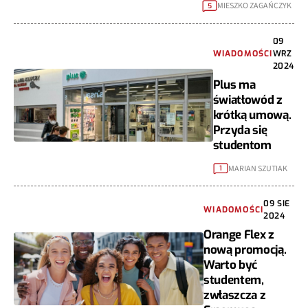
MIESZKO ZAGAŃCZYK
5
09
WIADOMOŚCI
WRZ
2024
Plus ma
światłowód z
krótką umową.
Przyda się
studentom
MARIAN SZUTIAK
1
09 SIE
WIADOMOŚCI
2024
Orange Flex z
nową promocją.
Warto być
studentem,
zwłaszcza z