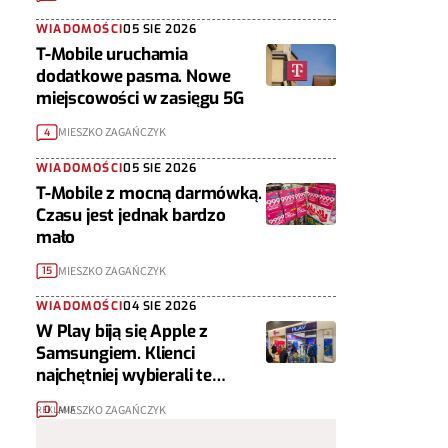
WIADOMOŚCI
05 SIE 2026
T-Mobile uruchamia
dodatkowe pasma. Nowe
miejscowości w zasięgu 5G
MIESZKO ZAGAŃCZYK
4
WIADOMOŚCI
05 SIE 2026
T-Mobile z mocną darmówką.
Czasu jest jednak bardzo
mało
MIESZKO ZAGAŃCZYK
15
WIADOMOŚCI
04 SIE 2026
W Play biją się Apple z
Samsungiem. Klienci
najchętniej wybierali te
telefony
MIESZKO ZAGAŃCZYK
0