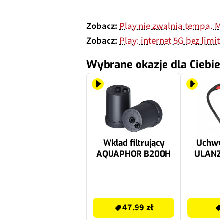
Zobacz:
Play nie zwalnia tempa. M
Zobacz:
Play: internet 5G bez limi
Wybrane okazje dla Ciebie
Wkład filtrujący
Uchwy
AQUAPHOR B200H
ULANZ
47.99 zł
99 zł
47.99 zł