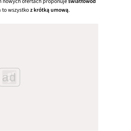
ch nowych ofertach proponuje
światłowód
a to wszystko
z krótką umową
.
ad