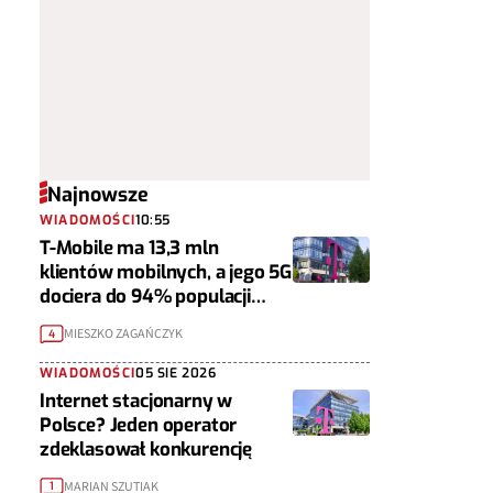
Najnowsze
WIADOMOŚCI
10:55
T-Mobile ma 13,3 mln
klientów mobilnych, a jego 5G
dociera do 94% populacji
Polski
MIESZKO ZAGAŃCZYK
4
WIADOMOŚCI
05 SIE 2026
Internet stacjonarny w
Polsce? Jeden operator
zdeklasował konkurencję
MARIAN SZUTIAK
1