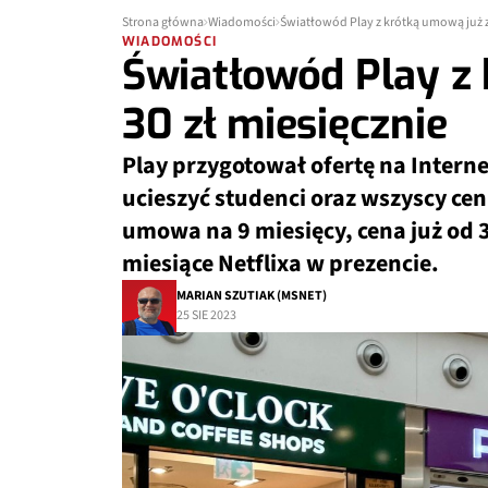
Strona główna
Wiadomości
Światłowód Play z krótką umową już z
WIADOMOŚCI
Światłowód Play z
30 zł miesięcznie
Play przygotował ofertę na Intern
ucieszyć studenci oraz wszyscy ce
umowa na 9 miesięcy, cena już od 3
miesiące Netflixa w prezencie.
MARIAN SZUTIAK (MSNET)
25 SIE 2023