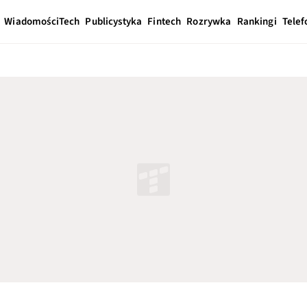
Wiadomości
Tech
Publicystyka
Fintech
Rozrywka
Rankingi
Telef