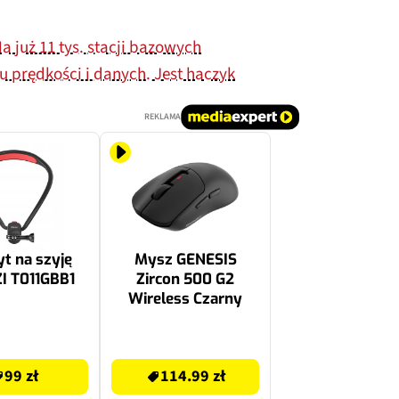
a już 11 tys. stacji bazowych
tu prędkości i danych. Jest haczyk
REKLAMA
t na szyję
Mysz GENESIS
I T011GBB1
Zircon 500 G2
Wireless Czarny
129.99 zł
99 zł
114.99 zł