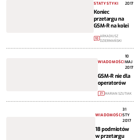
STATYSTYKI
2017
Koniec
przetargu na
GSM-R na kolei
ARKADIUSZ
10
DZIERMAŃSKI
10
WIADOMOŚCI
MAJ
2017
GSM-R nie dla
operatorów
MARIAN SZUTIAK
21
31
WIADOMOŚCI
STY
2017
18 podmiotów
w przetargu