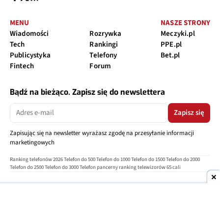
MENU
NASZE STRONY
Wiadomości
Rozrywka
Meczyki.pl
Tech
Rankingi
PPE.pl
Publicystyka
Telefony
Bet.pl
Fintech
Forum
Bądź na bieżąco. Zapisz się do newslettera
Zapisz się
Zapisując się na newsletter wyrażasz zgodę na przesyłanie informacji
marketingowych
Ranking telefonów 2026
Telefon do 500
Telefon do 1000
Telefon do 1500
Telefon do 2000
Telefon do 2500
Telefon do 3000
Telefon pancerny
ranking telewizorów 65 cali
O nas
Reklama
Regulamin
Polityka prywatności
Kontakt
Ustawienia prywatności
Copyright © 2004-2026
TELEPOLIS.PL