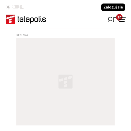
Zaloguj się
35