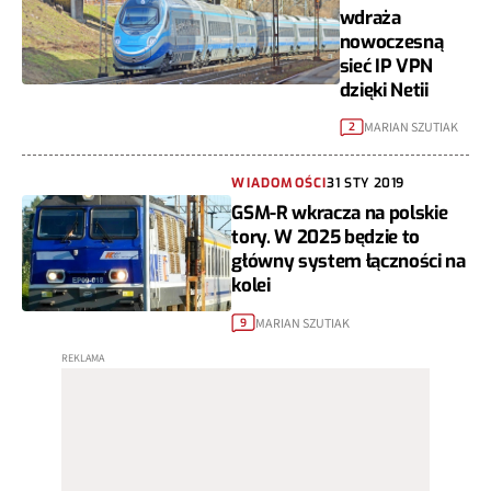
wdraża
nowoczesną
sieć IP VPN
dzięki Netii
MARIAN SZUTIAK
2
WIADOMOŚCI
31 STY 2019
GSM-R wkracza na polskie
tory. W 2025 będzie to
główny system łączności na
kolei
MARIAN SZUTIAK
9