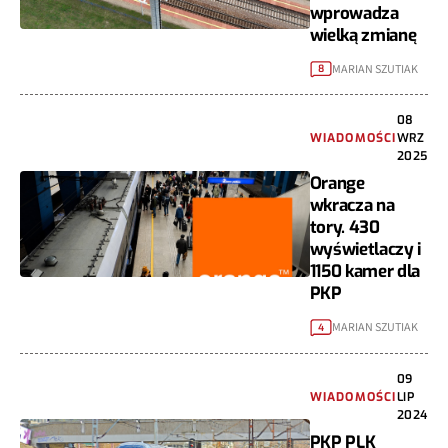
wprowadza
wielką zmianę
MARIAN SZUTIAK
8
08
WIADOMOŚCI
WRZ
2025
Orange
wkracza na
tory. 430
wyświetlaczy i
1150 kamer dla
PKP
MARIAN SZUTIAK
4
09
WIADOMOŚCI
LIP
2024
PKP PLK