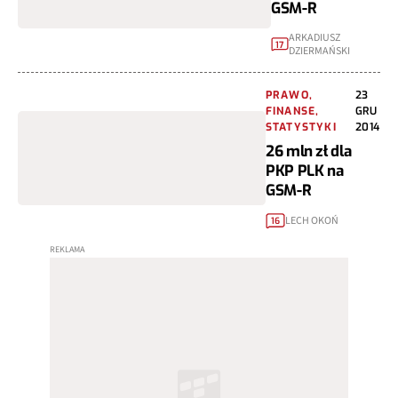
GSM-R
ARKADIUSZ
17
DZIERMAŃSKI
PRAWO,
23
FINANSE,
GRU
STATYSTYKI
2014
26 mln zł dla
PKP PLK na
GSM-R
LECH OKOŃ
16