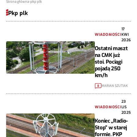
Strona główna
pkp plk
Pkp plk
17
WIADOMOŚCI
KWI
2026
Ostatni maszt
na CMK już
stoi. Pociągi
pojadą 250
km/h
MARIAN SZUTIAK
8
23
WIADOMOŚCI
LIS
2025
Koniec „Radio-
Stop” w starej
formie. PKP