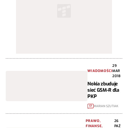
29
WIADOMOŚCI
MAR
2018
Nokia zbuduje
sieć GSM-R dla
PKP
MARIAN SZUTIAK
17
PRAWO,
26
FINANSE,
PAŹ