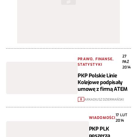
27
PRAWO, FINANSE,
PAŹ
STATYSTYKI
2014
PKP Polskie Linie
Kolejowe podpisały
umowę z firmą ATEM
ARKADIUSZ DZIERMAŃSKI
8
17 LUT
WIADOMOŚCI
2014
PKP PLK
poszerza