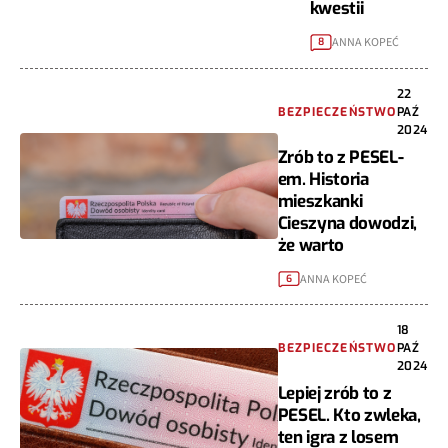
kwestii
ANNA KOPEĆ
8
22
BEZPIECZEŃSTWO
PAŹ
2024
Zrób to z PESEL-
em. Historia
mieszkanki
Cieszyna dowodzi,
że warto
ANNA KOPEĆ
6
18
BEZPIECZEŃSTWO
PAŹ
2024
Lepiej zrób to z
PESEL. Kto zwleka,
ten igra z losem