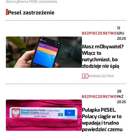
Strona główna
PESEL zastrzeżenie
Pesel zastrzeżenie
12
BEZPIECZEŃSTWO
GRU
2025
Masz mObywatel?
Włącz to
natychmiast, bo
złodzieje nie śpią
MARIAN SZUTIAK
0
28
BEZPIECZEŃSTWO
PAŹ
2025
Pułapka PESEL.
Polacy ciągle w to
wpadają i trudno
powiedzieć czemu