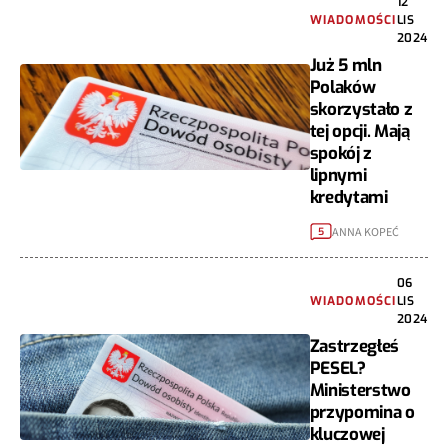
12
WIADOMOŚCI
LIS
2024
Już 5 mln
Polaków
skorzystało z
tej opcji. Mają
spokój z
lipnymi
kredytami
ANNA KOPEĆ
5
06
WIADOMOŚCI
LIS
2024
Zastrzegłeś
PESEL?
Ministerstwo
przypomina o
kluczowej