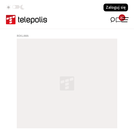
Zaloguj się
21