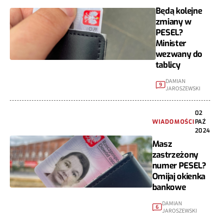
Będą kolejne
zmiany w
PESEL?
Minister
wezwany do
tablicy
DAMIAN
9
JAROSZEWSKI
02
WIADOMOŚCI
PAŹ
2024
Masz
zastrzeżony
numer PESEL?
Omijaj okienka
bankowe
DAMIAN
6
JAROSZEWSKI