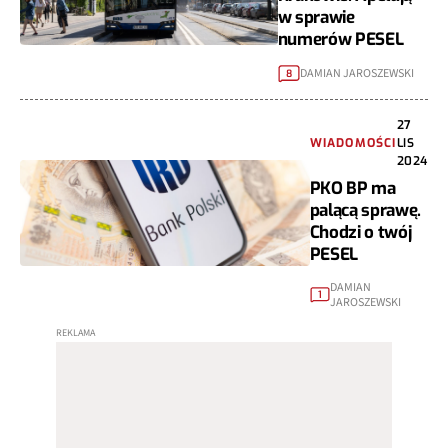
w sprawie
numerów PESEL
DAMIAN JAROSZEWSKI
8
27
WIADOMOŚCI
LIS
2024
PKO BP ma
palącą sprawę.
Chodzi o twój
PESEL
DAMIAN
1
JAROSZEWSKI