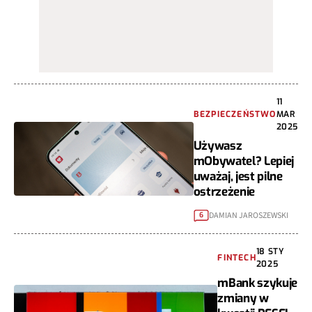
11
BEZPIECZEŃSTWO
MAR
2025
Używasz
mObywatel? Lepiej
uważaj, jest pilne
ostrzeżenie
DAMIAN JAROSZEWSKI
6
18 STY
FINTECH
2025
mBank szykuje
zmiany w