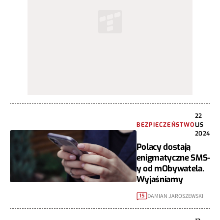
22
BEZPIECZEŃSTWO
LIS
2024
Polacy dostają
enigmatyczne SMS-
y od mObywatela.
Wyjaśniamy
DAMIAN JAROSZEWSKI
15