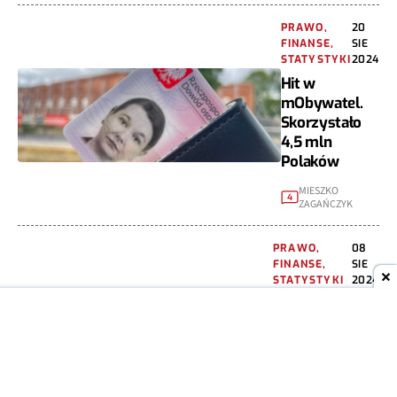
PRAWO,
20
FINANSE,
SIE
STATYSTYKI
2024
Hit w
mObywatel.
Skorzystało
4,5 mln
Polaków
MIESZKO
4
ZAGAŃCZYK
PRAWO,
08
FINANSE,
SIE
STATYSTYKI
2024
Rząd
przypomina.
Jeśli
zastrzegasz
PESEL, musisz