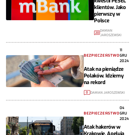
kwestii PESEL
klientów. Jako
pierwszy w
Polsce
DAMIAN
20
JAROSZEWSKI
11
BEZPIECZEŃSTWO
GRU
2024
Atak na pieniądze
Polaków. Idziemy
na rekord
DAMIAN JAROSZEWSKI
0
04
BEZPIECZEŃSTWO
GRU
2024
Atak hakerów w
Krakowie. Apelują