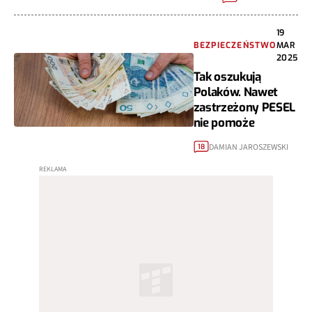
19
BEZPIECZEŃSTWO
MAR
2025
Tak oszukują
Polaków. Nawet
zastrzeżony PESEL
nie pomoże
DAMIAN JAROSZEWSKI
18