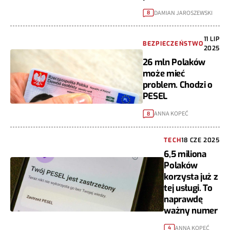
DAMIAN JAROSZEWSKI
8
11 LIP
BEZPIECZEŃSTWO
2025
26 mln Polaków
może mieć
problem. Chodzi o
PESEL
ANNA KOPEĆ
8
TECH
18 CZE 2025
6,5 miliona
Polaków
korzysta już z
tej usługi. To
naprawdę
ważny numer
ANNA KOPEĆ
4