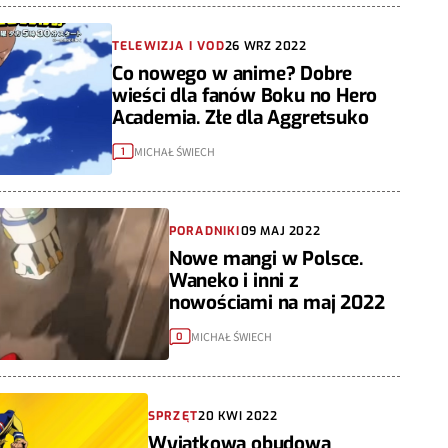
TELEWIZJA I VOD
26 WRZ 2022
Co nowego w anime? Dobre
wieści dla fanów Boku no Hero
Academia. Złe dla Aggretsuko
MICHAŁ ŚWIECH
1
PORADNIKI
09 MAJ 2022
Nowe mangi w Polsce.
Waneko i inni z
nowościami na maj 2022
MICHAŁ ŚWIECH
0
SPRZĘT
20 KWI 2022
Wyjątkowa obudowa