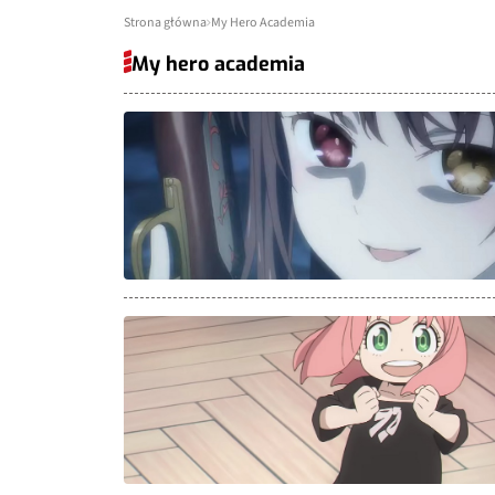
Strona główna
My Hero Academia
My hero academia