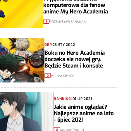
komputerowa dla fanów
anime My Hero Academia
PRZEMYSŁAW BANASIAK
3
GRY
23 STY 2022
Boku no Hero Academia
doczeka się nowej gry.
Będzie Steam i konsole
MICHAŁ ŚWIECH
0
RANKINGI
01 LIP 2021
Jakie anime oglądać?
Najlepsze anime na lato
- lipiec 2021
MICHAŁ ŚWIECH
3