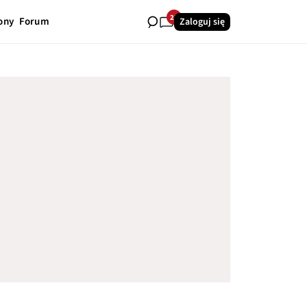
23
ony
Forum
Zaloguj się