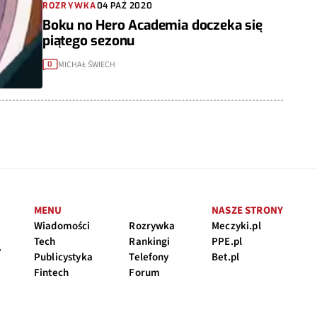
ROZRYWKA
04 PAŹ 2020
Boku no Hero Academia doczeka się
piątego sezonu
MICHAŁ ŚWIECH
0
MENU
NASZE STRONY
Wiadomości
Rozrywka
Meczyki.pl
Tech
Rankingi
PPE.pl
y
Publicystyka
Telefony
Bet.pl
Fintech
Forum