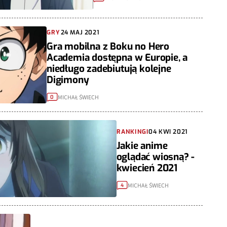
GRY
24 MAJ 2021
Gra mobilna z Boku no Hero
Academia dostępna w Europie, a
niedługo zadebiutują kolejne
Digimony
MICHAŁ ŚWIECH
0
RANKINGI
04 KWI 2021
Jakie anime
oglądać wiosną? -
kwiecień 2021
MICHAŁ ŚWIECH
4