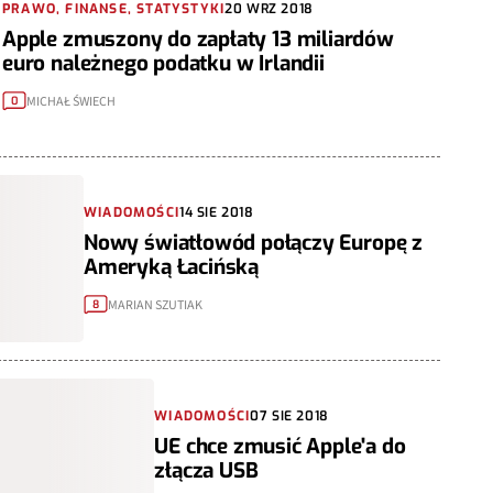
PRAWO, FINANSE, STATYSTYKI
20 WRZ 2018
Apple zmuszony do zapłaty 13 miliardów
euro należnego podatku w Irlandii
MICHAŁ ŚWIECH
0
WIADOMOŚCI
14 SIE 2018
Nowy światłowód połączy Europę z
Ameryką Łacińską
MARIAN SZUTIAK
8
WIADOMOŚCI
07 SIE 2018
UE chce zmusić Apple'a do
złącza USB