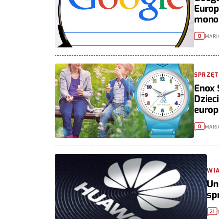
Europ
monop
MARI
0
SPRZĘT
Enox 
Dziec
europ
MARI
0
WI
Un
sp
21