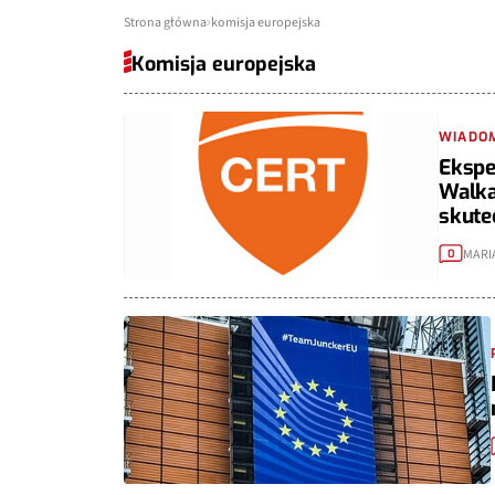
Strona główna
komisja europejska
Komisja europejska
WIADO
Ekspe
Walka
skute
MARI
0