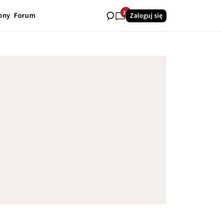
27
ony
Forum
Zaloguj się