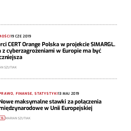
MOŚCI
19 CZE 2019
rci CERT Orange Polska w projekcie SIMARGL.
 z cyberzagrożeniami w Europie ma być
czniejsza
AN SZUTIAK
PRAWO, FINANSE, STATYSTYKI
13 MAJ 2019
Nowe maksymalne stawki za połączenia
międzynarodowe w Unii Europejskiej
MARIAN SZUTIAK
16