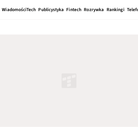
Wiadomości
Tech
Publicystyka
Fintech
Rozrywka
Rankingi
Telef