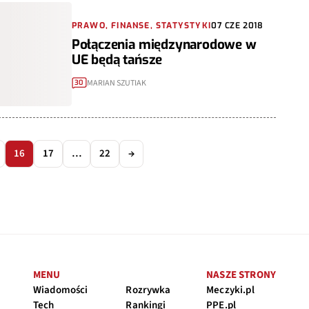
PRAWO, FINANSE, STATYSTYKI
07 CZE 2018
Połączenia międzynarodowe w
UE będą tańsze
MARIAN SZUTIAK
30
16
17
…
22
→
MENU
NASZE STRONY
Wiadomości
Rozrywka
Meczyki.pl
Tech
Rankingi
PPE.pl