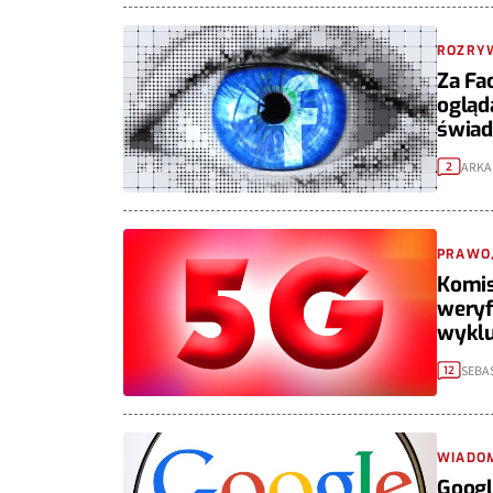
ROZRY
Za Fa
ogląd
świad
ARKA
2
PRAWO,
Komis
weryf
wyklu
SEBA
12
WIADO
Googl