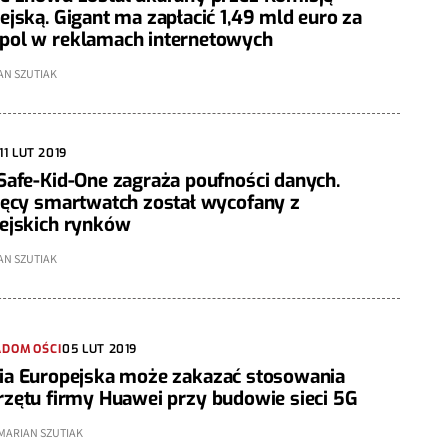
ejską. Gigant ma zapłacić 1,49 mld euro za
ol w reklamach internetowych
AN SZUTIAK
11 LUT 2019
Safe-Kid-One zagraża poufności danych.
ięcy smartwatch został wycofany z
ejskich rynków
AN SZUTIAK
ADOMOŚCI
05 LUT 2019
ia Europejska może zakazać stosowania
rzętu firmy Huawei przy budowie sieci 5G
MARIAN SZUTIAK