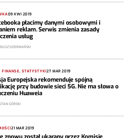
WKA
09 KWI 2019
cebooka płacimy danymi osobowymi i
aniem reklam. Serwis zmienia zasady
czenia usług
DIUSZ DZIERMAŃSKI
 FINANSE, STATYSTYKI
27 MAR 2019
ja Europejska rekomenduje spójną
ikację przy budowie sieci 5G. Nie ma słowa o
czeniu Huaweia
STIAN GÓRSKI
MOŚCI
21 MAR 2019
e znowu został ukarany przez Komisję