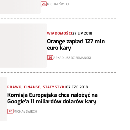
MICHAŁ ŚWIECH
26
WIADOMOŚCI
27 LIP 2018
Orange zapłaci 127 mln
euro kary
ARKADIUSZ DZIERMAŃSKI
26
PRAWO, FINANSE, STATYSTYKI
07 CZE 2018
Komisja Europejska chce nałożyć na
Google'a 11 miliardów dolarów kary
MICHAŁ ŚWIECH
20