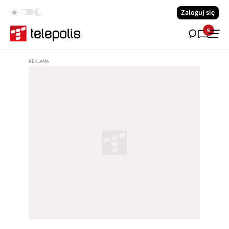
Zaloguj się
9