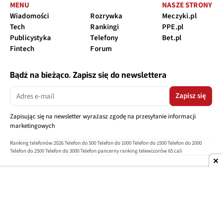
MENU
NASZE STRONY
Wiadomości
Rozrywka
Meczyki.pl
Tech
Rankingi
PPE.pl
Publicystyka
Telefony
Bet.pl
Fintech
Forum
Bądź na bieżąco. Zapisz się do newslettera
Zapisz się
Zapisując się na newsletter wyrażasz zgodę na przesyłanie informacji
marketingowych
Ranking telefonów 2026
Telefon do 500
Telefon do 1000
Telefon do 1500
Telefon do 2000
Telefon do 2500
Telefon do 3000
Telefon pancerny
ranking telewizorów 65 cali
O nas
Reklama
Regulamin
Polityka prywatności
Kontakt
Ustawienia prywatności
Copyright © 2004-2026
TELEPOLIS.PL
Telepolis.pl
jest częścią
OV Grupa sp. z o.o.