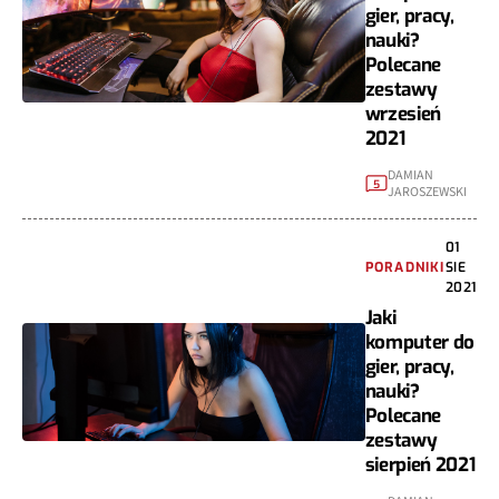
gier, pracy,
nauki?
Polecane
zestawy
wrzesień
2021
DAMIAN
5
JAROSZEWSKI
01
PORADNIKI
SIE
2021
Jaki
komputer do
gier, pracy,
nauki?
Polecane
zestawy
sierpień 2021