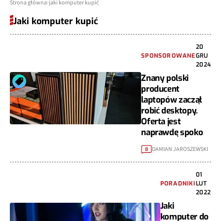
Strona główna
jaki komputer kupić
Jaki komputer kupić
20
SPONSOROWANE
GRU
2024
Znany polski
producent
laptopów zaczął
robić desktopy.
Oferta jest
naprawdę spoko
DAMIAN JAROSZEWSKI
8
01
PORADNIKI
LUT
2022
Jaki
komputer do