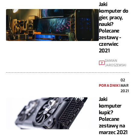
Jaki
komputer do
gier, pracy,
nauki?
Polecane
zestawy -
czerwiec
2021
DAMIAN
7
JAROSZEWSKI
02
PORADNIKI
MAR
2021
Jaki
komputer
kupić?
Polecane
zestawy na
marzec 2021