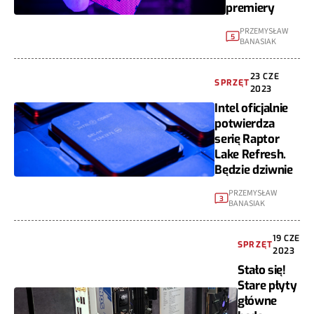
premiery
PRZEMYSŁAW
5
BANASIAK
23 CZE
SPRZĘT
2023
Intel oficjalnie
potwierdza
serię Raptor
Lake Refresh.
Będzie dziwnie
PRZEMYSŁAW
3
BANASIAK
19 CZE
SPRZĘT
2023
Stało się!
Stare płyty
główne