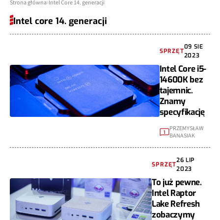
Strona główna
Intel Core 14. generacji
Intel core 14. generacji
09 SIE
SPRZĘT
2023
Intel Core i5-
14600K bez
tajemnic.
Znamy
specyfikację
PRZEMYSŁAW
1
BANASIAK
26 LIP
SPRZĘT
2023
To już pewne.
Intel Raptor
Lake Refresh
zobaczymy