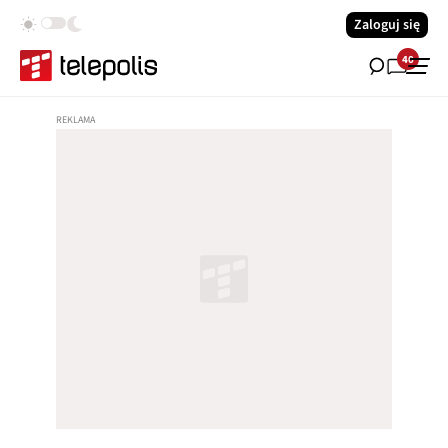
Zaloguj się
40