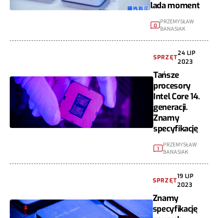
lada moment
PRZEMYSŁAW
0
BANASIAK
24 LIP
SPRZĘT
2023
Tańsze
procesory
Intel Core 14.
generacji.
Znamy
specyfikację
PRZEMYSŁAW
1
BANASIAK
19 LIP
SPRZĘT
2023
Znamy
specyfikację