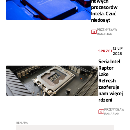
nowych
procesorów
Intela. Czuć
niedosyt
PRZEMYSŁAW
0
BANASIAK
13 LIP
SPRZĘT
2023
Seria Intel
Raptor
Lake
Refresh
zaoferuje
nam więcej
rdzeni
PRZEMYSŁAW
0
BANASIAK