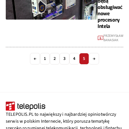
będą
obsługiwać
nowe
procesory
Intela
PRZEMYSŁAW
6
BANASIAK
←
1
2
3
4
5
→
TELEPOLIS.PL to największy i najbardziej opiniotwórczy
serwis w polskim Internecie, który porusza tematykę
szeroko rozumianej telekomunikacji, technologii i fintechu.