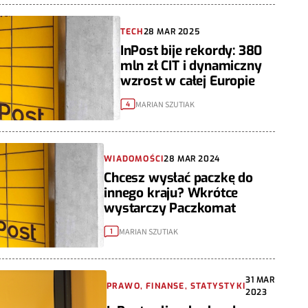
TECH
28 MAR 2025
InPost bije rekordy: 380
mln zł CIT i dynamiczny
wzrost w całej Europie
MARIAN SZUTIAK
4
WIADOMOŚCI
28 MAR 2024
Chcesz wysłać paczkę do
innego kraju? Wkrótce
wystarczy Paczkomat
MARIAN SZUTIAK
1
31 MAR
PRAWO, FINANSE, STATYSTYKI
2023