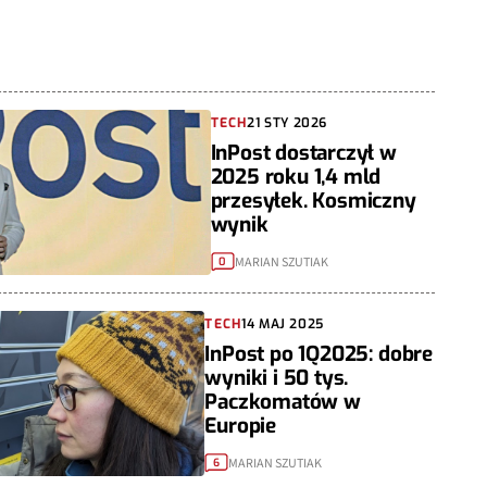
TECH
21 STY 2026
InPost dostarczył w
2025 roku 1,4 mld
przesyłek. Kosmiczny
wynik
MARIAN SZUTIAK
0
TECH
14 MAJ 2025
InPost po 1Q2025: dobre
wyniki i 50 tys.
Paczkomatów w
Europie
MARIAN SZUTIAK
6