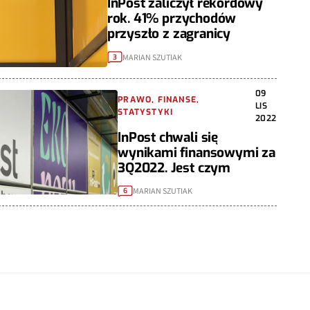
InPost zaliczył rekordowy
rok. 41% przychodów
przyszło z zagranicy
MARIAN SZUTIAK
3
09
PRAWO, FINANSE,
LIS
STATYSTYKI
2022
InPost chwali się
wynikami finansowymi za
3Q2022. Jest czym
MARIAN SZUTIAK
6