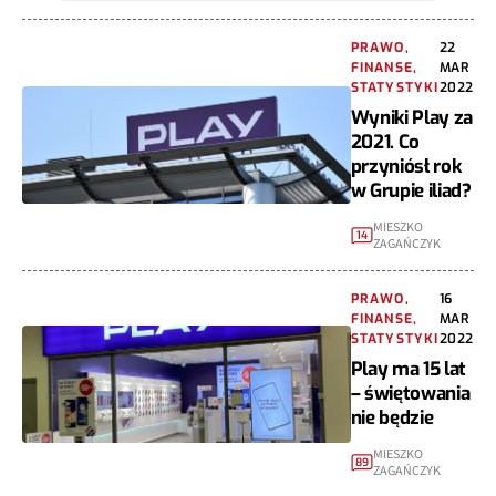
PRAWO,
22
FINANSE,
MAR
STATYSTYKI
2022
Wyniki Play za
2021. Co
przyniósł rok
w Grupie iliad?
MIESZKO
14
ZAGAŃCZYK
PRAWO,
16
FINANSE,
MAR
STATYSTYKI
2022
Play ma 15 lat
– świętowania
nie będzie
MIESZKO
89
ZAGAŃCZYK