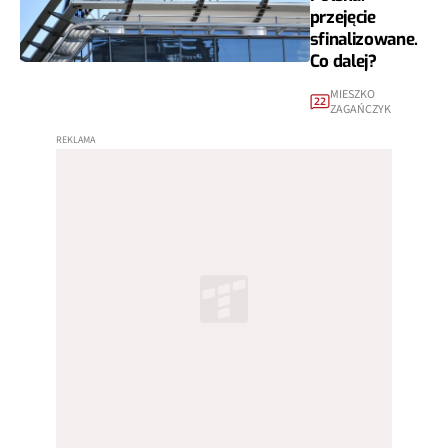
przejęcie
sfinalizowane.
Co dalej?
MIESZKO
22
ZAGAŃCZYK