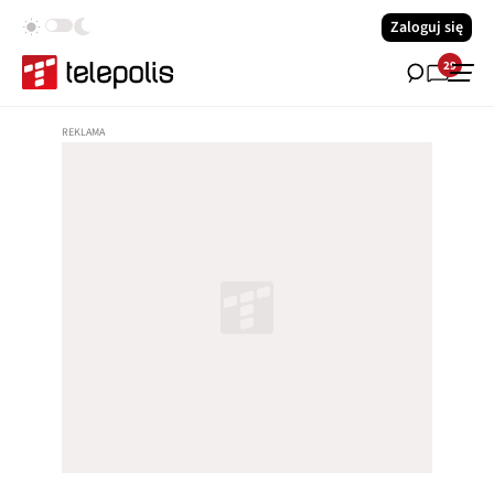
Zaloguj się
29