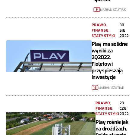
MARIAN SZUTIAK
9
PRAWO,
30
FINANSE,
SIE
STATYSTYKI
2022
Play ma solidne
wyniki za
2Q2022.
Fioletowi
przyspieszają
inwestycje
MARIAN SZUTIAK
16
PRAWO,
23
FINANSE,
CZE
STATYSTYKI
2022
Play rośnie jak
na drożdżach.