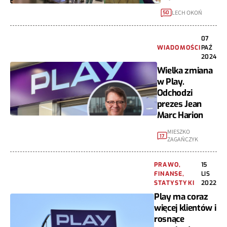
LECH OKOŃ
50
07
WIADOMOŚCI
PAŹ
2024
Wielka zmiana
w Play.
Odchodzi
prezes Jean
Marc Harion
MIESZKO
17
ZAGAŃCZYK
PRAWO,
15
FINANSE,
LIS
STATYSTYKI
2022
Play ma coraz
więcej klientów i
rosnące