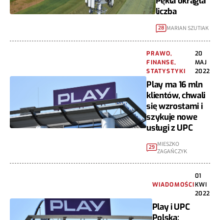
Pękła okrągła
liczba
MARIAN SZUTIAK
28
PRAWO,
20
FINANSE,
MAJ
STATYSTYKI
2022
Play ma 16 mln
klientów, chwali
się wzrostami i
szykuje nowe
usługi z UPC
MIESZKO
29
ZAGAŃCZYK
01
WIADOMOŚCI
KWI
2022
Play i UPC
Polska: