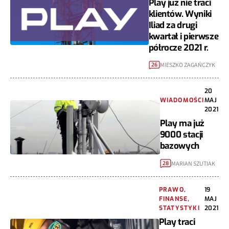
Play już nie traci
klientów. Wyniki
Iliad za drugi
kwartał i pierwsze
półrocze 2021 r.
MIESZKO ZAGAŃCZYK
26
20
WIADOMOŚCI
MAJ
2021
Play ma już
9000 stacji
bazowych
MARIAN SZUTIAK
28
PRAWO,
19
FINANSE,
MAJ
STATYSTYKI
2021
Play traci