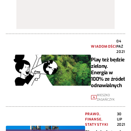
04
WIADOMOŚCI
PAŹ
2021
Play też będzie
zielony.
Energia w
100% ze źródeł
odnawialnych
MIESZKO
4
ZAGAŃCZYK
PRAWO,
30
FINANSE,
LIP
STATYSTYKI
2021