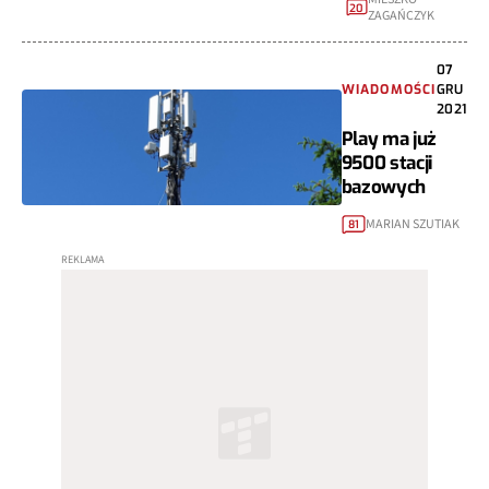
20
ZAGAŃCZYK
07
WIADOMOŚCI
GRU
2021
Play ma już
9500 stacji
bazowych
MARIAN SZUTIAK
81