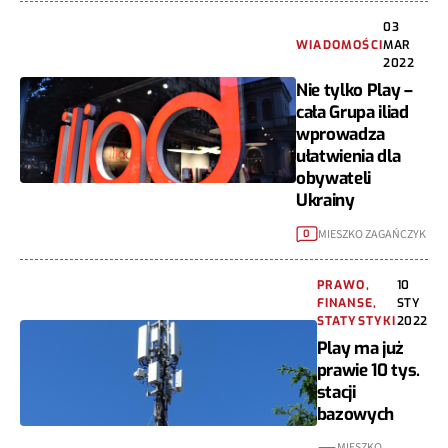
03
WIADOMOŚCI
MAR
2022
Nie tylko Play –
cała Grupa iliad
wprowadza
ułatwienia dla
obywateli
Ukrainy
MIESZKO ZAGAŃCZYK
0
PRAWO,
10
FINANSE,
STY
STATYSTYKI
2022
Play ma już
prawie 10 tys.
stacji
bazowych
MIESZKO