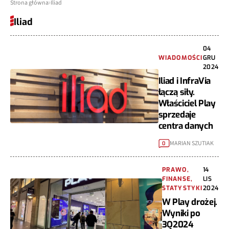
Strona główna
Iliad
Iliad
04
WIADOMOŚCI
GRU
2024
Iliad i InfraVia
łączą siły.
Właściciel Play
sprzedaje
centra danych
MARIAN SZUTIAK
0
PRAWO,
14
FINANSE,
LIS
STATYSTYKI
2024
W Play drożej.
Wyniki po
3Q2024