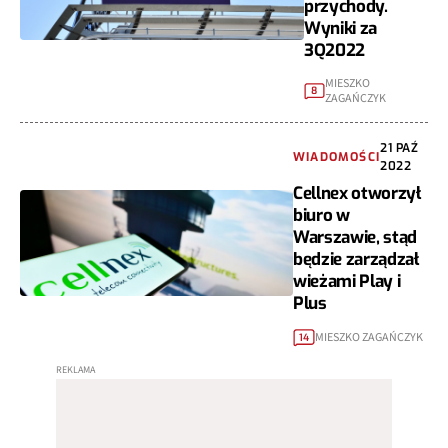
przychody.
Wyniki za
3Q2022
MIESZKO
8
ZAGAŃCZYK
21 PAŹ
WIADOMOŚCI
2022
Cellnex otworzył
biuro w
Warszawie, stąd
będzie zarządzał
wieżami Play i
Plus
MIESZKO ZAGAŃCZYK
14