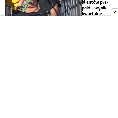
klientów pre-
paid – wyniki
kwartalne
1Q2021 Grupy
Iliad
MIESZKO
13
ZAGAŃCZYK
01
PRAWO, FINANSE,
KWI
STATYSTYKI
2021
Cellnex finalizuje
przejęcie od Iliad 7 tys.
masztów Play
MIESZKO ZAGAŃCZYK
4