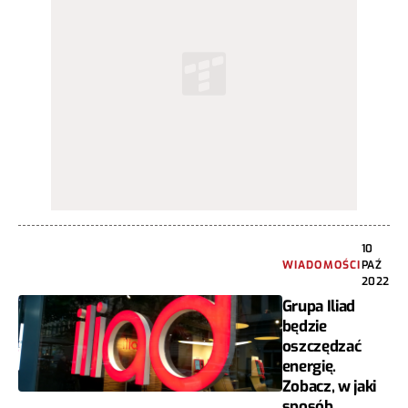
10
WIADOMOŚCI
PAŹ
2022
Grupa Iliad
będzie
oszczędzać
energię.
Zobacz, w jaki
sposób