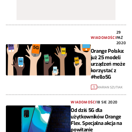
29
WIADOMOŚCI
PAŹ
2020
Orange Polska:
już 25 modeli
urządzeń może
korzystać z
#hello5G
MARIAN SZUTIAK
1
WIADOMOŚCI
18 SIE 2020
Od dziś 5G dla
użytkowników Orange
Flex. Specjalna akcja na
powitanie