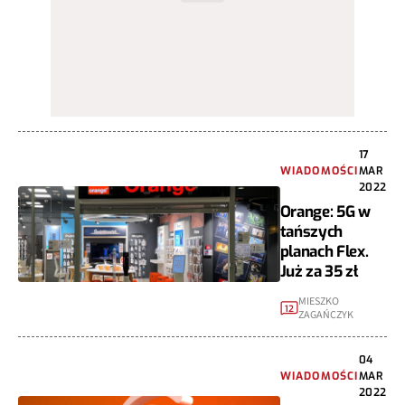
17
WIADOMOŚCI
MAR
2022
Orange: 5G w
tańszych
planach Flex.
Już za 35 zł
MIESZKO
12
ZAGAŃCZYK
04
WIADOMOŚCI
MAR
2022