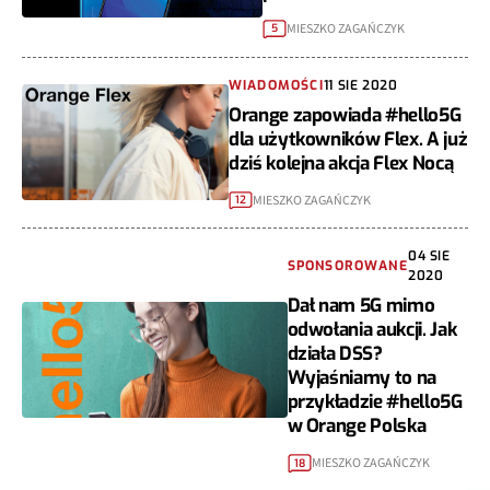
MIESZKO ZAGAŃCZYK
5
WIADOMOŚCI
11 SIE 2020
Orange zapowiada #hello5G
dla użytkowników Flex. A już
dziś kolejna akcja Flex Nocą
MIESZKO ZAGAŃCZYK
12
04 SIE
SPONSOROWANE
2020
Dał nam 5G mimo
odwołania aukcji. Jak
działa DSS?
Wyjaśniamy to na
przykładzie #hello5G
w Orange Polska
MIESZKO ZAGAŃCZYK
18