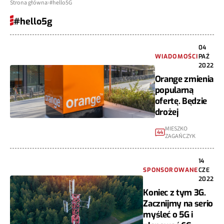
Strona główna
#hello5G
#hello5g
04
WIADOMOŚCI
PAŹ
2022
Orange zmienia
popularną
ofertę. Będzie
drożej
MIESZKO
44
ZAGAŃCZYK
14
SPONSOROWANE
CZE
2022
Koniec z tym 3G.
Zacznijmy na serio
myśleć o 5G i