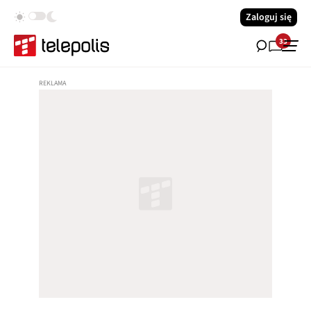
Zaloguj się
33