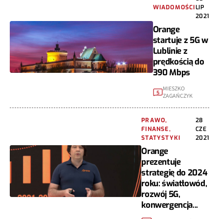
WIADOMOŚCI
LIP
2021
Orange
startuje z 5G w
Lublinie z
prędkością do
390 Mbps
MIESZKO
5
ZAGAŃCZYK
PRAWO,
28
FINANSE,
CZE
STATYSTYKI
2021
Orange
prezentuje
strategię do 2024
roku: światłowód,
rozwój 5G,
konwergencja...