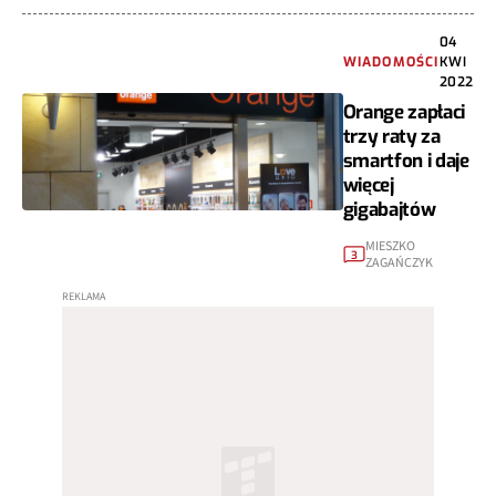
04
WIADOMOŚCI
KWI
2022
Orange zapłaci
trzy raty za
smartfon i daje
więcej
gigabajtów
MIESZKO
3
ZAGAŃCZYK