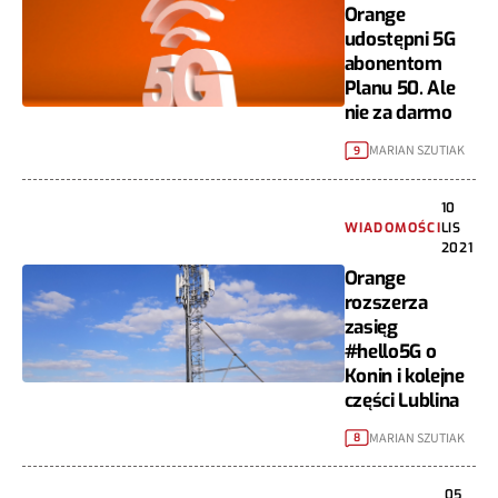
Orange
udostępni 5G
abonentom
Planu 50. Ale
nie za darmo
MARIAN SZUTIAK
9
10
WIADOMOŚCI
LIS
2021
Orange
rozszerza
zasięg
#hello5G o
Konin i kolejne
części Lublina
MARIAN SZUTIAK
8
05