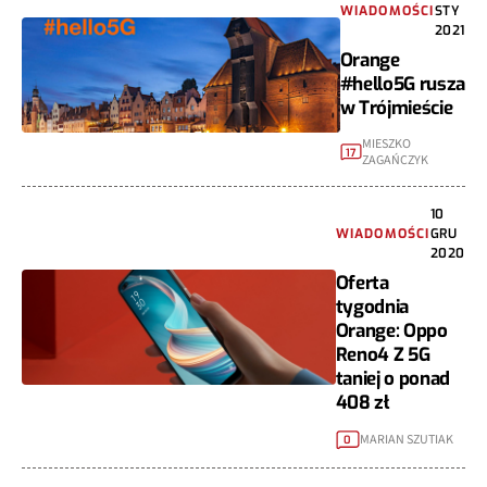
WIADOMOŚCI
STY
2021
Orange
#hello5G rusza
w Trójmieście
MIESZKO
17
ZAGAŃCZYK
10
WIADOMOŚCI
GRU
2020
Oferta
tygodnia
Orange: Oppo
Reno4 Z 5G
taniej o ponad
408 zł
MARIAN SZUTIAK
0