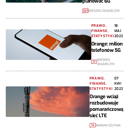
planować 6G
MIESZKO ZAGAŃCZYK
107
PRAWO,
18
FINANSE,
MAJ
STATYSTYKI
2022
Orange: milion
telefonów 5G
MIESZKO
17
ZAGAŃCZYK
PRAWO,
07
FINANSE,
KWI
STATYSTYKI
2022
Orange wciąż
rozbudowuje
pomarańczową
sieć LTE
MARIAN SZUTIAK
14