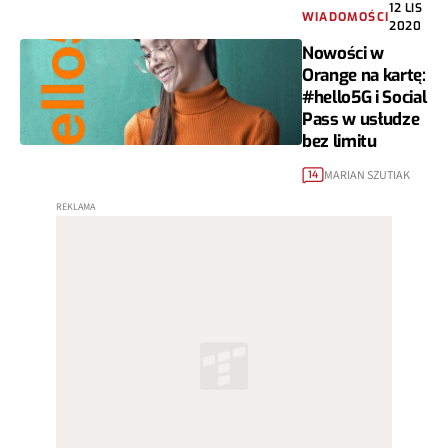
12 LIS
WIADOMOŚCI
2020
Nowości w
Orange na kartę:
#hello5G i Social
Pass w usłudze
bez limitu
MARIAN SZUTIAK
14