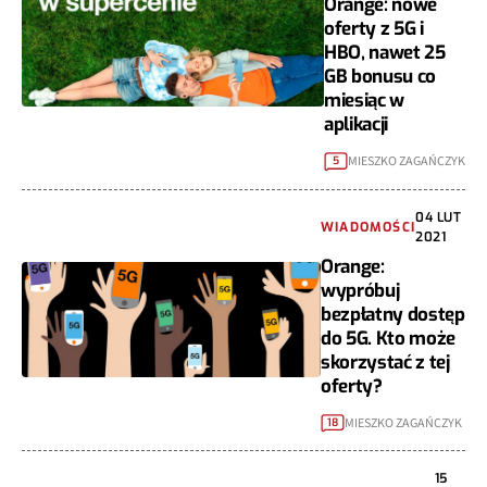
Orange: nowe
oferty z 5G i
HBO, nawet 25
GB bonusu co
miesiąc w
aplikacji
MIESZKO ZAGAŃCZYK
5
04 LUT
WIADOMOŚCI
2021
Orange:
wypróbuj
bezpłatny dostęp
do 5G. Kto może
skorzystać z tej
oferty?
MIESZKO ZAGAŃCZYK
18
15