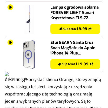
Lampa ogrodowa solarna
FOREVER LIGHT Sunari
Kryształowa FLS-72
RTV100530
19.99 zł
Kup teraz
Etui GEAR4 Santa Cruz
Snap MagSafe do Apple
iPhone 14 Plus
Przezroczysto-fioletowy
119.99 zł
Kup teraz
Z 5G mogą korzystać klienci Orange, którzy znajdą
się w zasięgu tej sieci, korzystają z urządzenia
współpracującego z tą technologią oraz mają
jeden z wybranych planów taryfowych. Są to