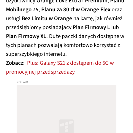
użytkownicy
Orange Love Extra
i
Premium
,
Planu
Mobilnego 75
,
Planu za 80 zł w Orange Flex
oraz
usługi
Bez Limitu w Orange
na kartę, jak również
przedsiębiorcy posiadający
Plan Firmowy L
lub
Plan Firmowy XL
. Duże paczki danych dostępne w
tych planach pozwalają komfortowo korzystać z
superszybkiego internetu.
Zobacz:
Plus: Galaxy S21 z dostępem do 5G w
promocyjnej przedsprzedaży