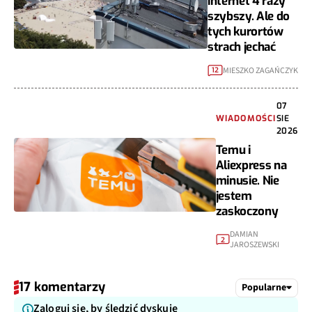
internet 4 razy
szybszy. Ale do
tych kurortów
strach jechać
MIESZKO ZAGAŃCZYK
12
07
WIADOMOŚCI
SIE
2026
Temu i
Aliexpress na
minusie. Nie
jestem
zaskoczony
DAMIAN
2
JAROSZEWSKI
17 komentarzy
Popularne
Zaloguj się, by śledzić dyskuję