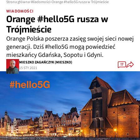
Strona główna
Wiadomości
Orange #hello5G rusza w Trójmieście
WIADOMOŚCI
Orange #hello5G rusza w
Trójmieście
Orange Polska poszerza zasięg swojej sieci nowej
generacji. Dziś #hello5G mogą powiedzieć
mieszkańcy Gdańska, Sopotu i Gdyni.
MIESZKO ZAGAŃCZYK (MIESZKO)
17
15 STY 2021