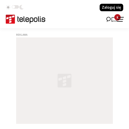
Zaloguj się
9