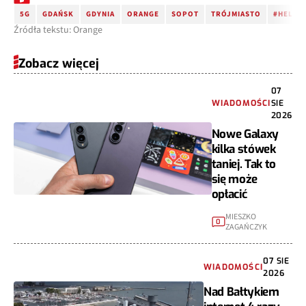
5G
GDAŃSK
GDYNIA
ORANGE
SOPOT
TRÓJMIASTO
#HELLO
Źródła tekstu: Orange
Zobacz więcej
07
WIADOMOŚCI
SIE
2026
Nowe Galaxy
kilka stówek
taniej. Tak to
się może
opłacić
MIESZKO
0
ZAGAŃCZYK
07 SIE
WIADOMOŚCI
2026
Nad Bałtykiem