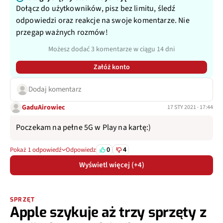
Dołącz do użytkowników, pisz bez limitu, śledź
odpowiedzi oraz reakcje na swoje komentarze. Nie
przegap ważnych rozmów!
Możesz dodać 3 komentarze w ciągu 14 dni
Załóż konto
Dodaj komentarz
GaduAirowiec
17 STY 2021 · 17:44
Poczekam na pełne 5G w Play na kartę:)
0
4
Pokaż 1 odpowiedź
Odpowiedz
Wyświetl więcej (+4)
SPRZĘT
Apple szykuje aż trzy sprzęty z