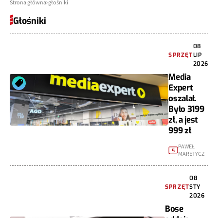
Strona główna
głośniki
Głośniki
08
SPRZĘT
LIP
2026
Media
Expert
oszalał.
Było 3199
zł, a jest
999 zł
PAWEŁ
5
MARETYCZ
08
SPRZĘT
STY
2026
Bose