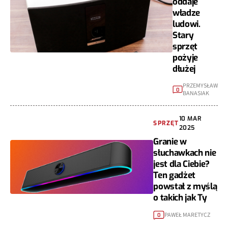
oddaje
władze
ludowi.
Stary
sprzęt
pożyje
dłużej
PRZEMYSŁAW
0
BANASIAK
10 MAR
SPRZĘT
2025
Granie w
słuchawkach nie
jest dla Ciebie?
Ten gadżet
powstał z myślą
o takich jak Ty
PAWEŁ MARETYCZ
0