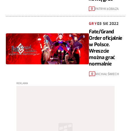
PATRYK ŁOBAZA
0
GRY
03 SIE 2022
Fate/Grand
Order oficjalnie
w Polsce.
Wreszcie
można grać
normalnie
MICHAŁ ŚWIECH
0