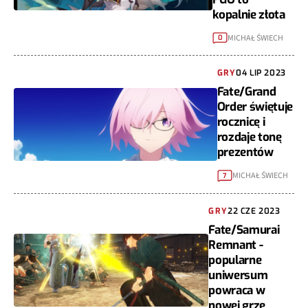
kopalnie złota
MICHAŁ ŚWIECH
0
GRY
04 LIP 2023
Fate/Grand
Order świętuje
rocznicę i
rozdaje tonę
prezentów
MICHAŁ ŚWIECH
7
GRY
22 CZE 2023
Fate/Samurai
Remnant -
popularne
uniwersum
powraca w
nowej grze