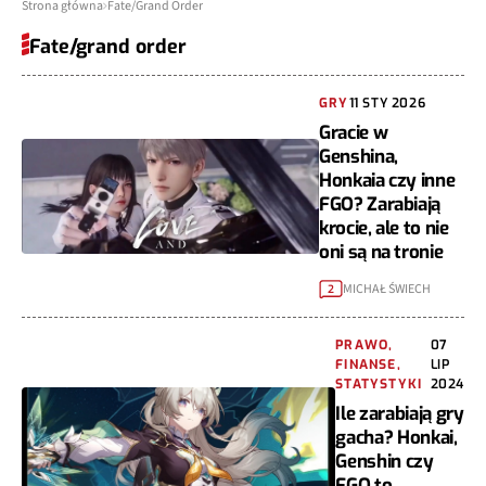
Strona główna
Fate/Grand Order
Fate/grand order
GRY
11 STY 2026
Gracie w
Genshina,
Honkaia czy inne
FGO? Zarabiają
krocie, ale to nie
oni są na tronie
MICHAŁ ŚWIECH
2
PRAWO,
07
FINANSE,
LIP
STATYSTYKI
2024
Ile zarabiają gry
gacha? Honkai,
Genshin czy
FGO to