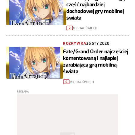
część najbardziej
dochodowej gry mobilnej
świata
MICHAŁ ŚWIECH
2
ROZRYWKA
26 STY 2020
Fate/Grand Order najczęściej
komentowaną i najlepiej
zarabiającą grą mobilną
świata
MICHAŁ ŚWIECH
6