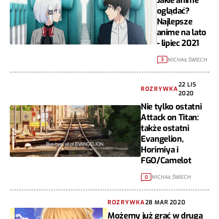
Jakie anime
oglądać?
Najlepsze
anime na lato
- lipiec 2021
MICHAŁ ŚWIECH
3
22 LIS
ROZRYWKA
2020
Nie tylko ostatni
Attack on Titan:
także ostatni
Evangelion,
Horimiya i
FGO/Camelot
MICHAŁ ŚWIECH
0
ROZRYWKA
28 MAR 2020
Możemy już grać w drugą