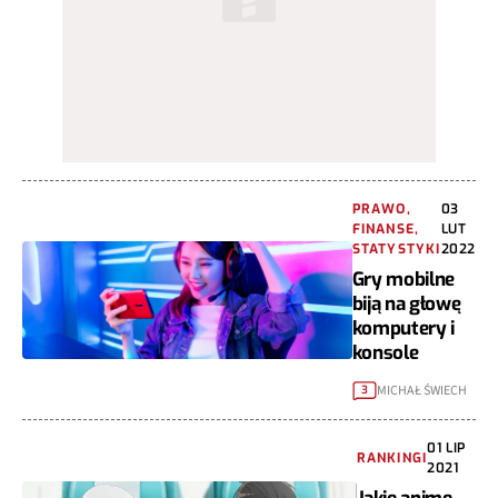
PRAWO,
03
FINANSE,
LUT
STATYSTYKI
2022
Gry mobilne
biją na głowę
komputery i
konsole
MICHAŁ ŚWIECH
3
01 LIP
RANKINGI
2021