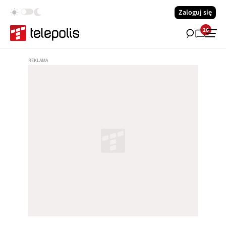
Zaloguj się
26