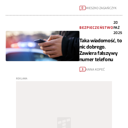
MIESZKO ZAGAŃCZYK
0
20
BEZPIECZEŃSTWO
PAŹ
2025
Taka wiadomość, to
nic dobrego.
Zawiera fałszywy
numer telefonu
ANNA KOPEĆ
3