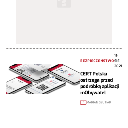
19
BEZPIECZEŃSTWO
SIE
2021
CERT Polska
ostrzega przed
podróbką aplikacji
mObywatel
MARIAN SZUTIAK
5