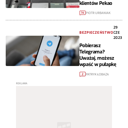
klientów Pekao
PIOTR URBANIAK
14
29
BEZPIECZEŃSTWO
CZE
2023
Pobierasz
Telegrama?
Uważaj, możesz
wpaść w pułapkę
PATRYK ŁOBAZA
2