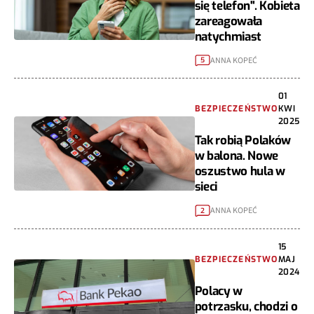
się telefon". Kobieta
zareagowała
natychmiast
ANNA KOPEĆ
5
01
BEZPIECZEŃSTWO
KWI
2025
Tak robią Polaków
w balona. Nowe
oszustwo hula w
sieci
ANNA KOPEĆ
2
15
BEZPIECZEŃSTWO
MAJ
2024
Polacy w
potrzasku, chodzi o