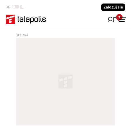
Zaloguj się
7