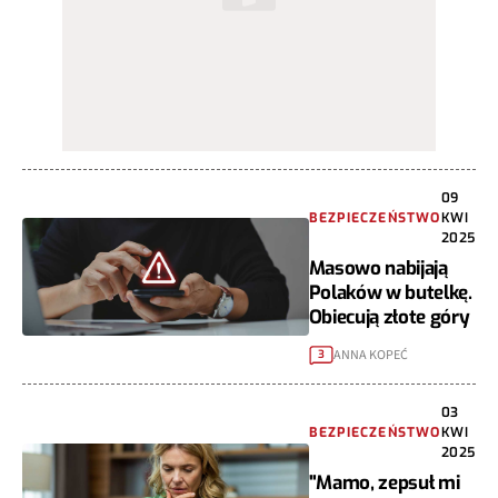
09
BEZPIECZEŃSTWO
KWI
2025
Masowo nabijają
Polaków w butelkę.
Obiecują złote góry
ANNA KOPEĆ
3
03
BEZPIECZEŃSTWO
KWI
2025
"Mamo, zepsuł mi