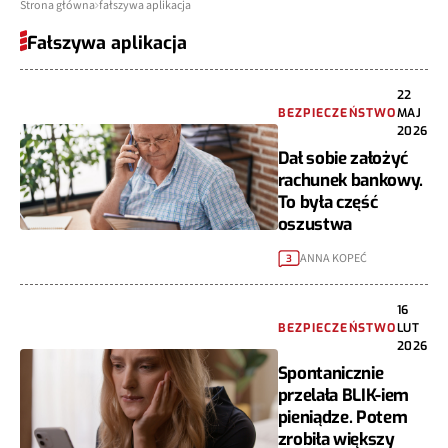
Strona główna
fałszywa aplikacja
Fałszywa aplikacja
22
BEZPIECZEŃSTWO
MAJ
2026
Dał sobie założyć
rachunek bankowy.
To była część
oszustwa
ANNA KOPEĆ
3
16
BEZPIECZEŃSTWO
LUT
2026
Spontanicznie
przelała BLIK-iem
pieniądze. Potem
zrobiła większy