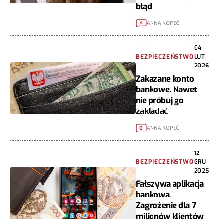
błąd
ANNA KOPEĆ
4
04
BEZPIECZEŃSTWO
LUT
2026
Zakazane konto
bankowe. Nawet
nie próbuj go
zakładać
ANNA KOPEĆ
0
12
BEZPIECZEŃSTWO
GRU
2025
Fałszywa aplikacja
bankowa.
Zagrożenie dla 7
milionów klientów