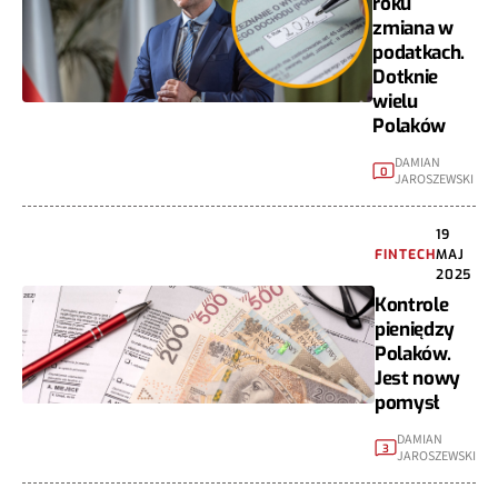
roku
zmiana w
podatkach.
Dotknie
wielu
Polaków
DAMIAN
0
JAROSZEWSKI
19
FINTECH
MAJ
2025
Kontrole
pieniędzy
Polaków.
Jest nowy
pomysł
DAMIAN
3
JAROSZEWSKI