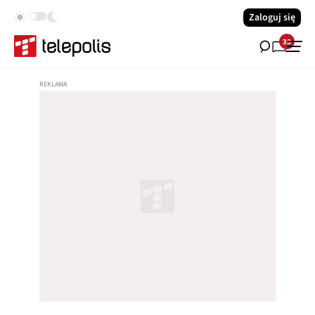
Zaloguj się
33