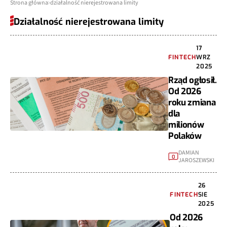
Strona główna
działalność nierejestrowana limity
Działalność nierejestrowana limity
17
FINTECH
WRZ
2025
Rząd ogłosił.
Od 2026
roku zmiana
dla
milionów
Polaków
DAMIAN
0
JAROSZEWSKI
26
FINTECH
SIE
2025
Od 2026