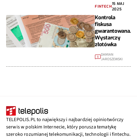
15 MAJ
FINTECH
2025
Kontrola
fiskusa
gwarantowana.
Wystarczy
złotówka
DAMIAN
1
JAROSZEWSKI
TELEPOLIS.PL to największy i najbardziej opiniotwórczy
serwis w polskim Internecie, który porusza tematykę
szeroko rozumianej telekomunikacji, technologii i fintechu.