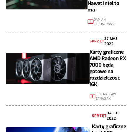
Nawet Intel to
ma
DAMIAN
1
JAROSZEWSKI
27 MAJ
SPRZĘT
2022
Karty graficzne
AMD Radeon RX
7000 będą
gotowe na
rozdzielczość
16K
PRZEMYSŁAW
3
BANASIAK
04 LUT
SPRZĘT
2022
Karty graficzne