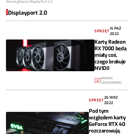
Strona główna
DisplayPort 2.0
Displayport 2.0
14 PAŹ
SPRZĘT
2022
Karty Radeon
RX 7000 będą
miały coś,
czego brakuje
NVIDII
DAMIAN
5
JAROSZEWSKI
26 WRZ
SPRZĘT
2022
Pod tym
względem karty
GeForce RTX 40
rozczarowują.