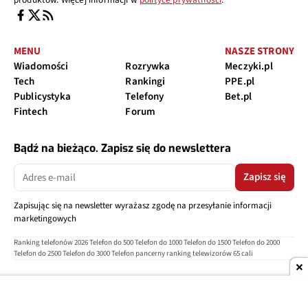
MENU
NASZE STRONY
Wiadomości
Rozrywka
Meczyki.pl
Tech
Rankingi
PPE.pl
Publicystyka
Telefony
Bet.pl
Fintech
Forum
Bądź na bieżąco. Zapisz się do newslettera
Zapisz się
Zapisując się na newsletter wyrażasz zgodę na przesyłanie informacji
marketingowych
Ranking telefonów 2026
Telefon do 500
Telefon do 1000
Telefon do 1500
Telefon do 2000
Telefon do 2500
Telefon do 3000
Telefon pancerny
ranking telewizorów 65 cali
O nas
Reklama
Regulamin
Polityka prywatności
Kontakt
Ustawienia prywatności