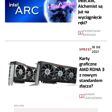
Intel ARC
Alchemist są
już na
wyciągnięcie
ręki?
PRZEMYSŁAW
0
BANASIAK
18 SIE
SPRZĘT
2021
Karty
graficzne
AMD RDNA 3
z nowym
standardem
złącza?
DAMIAN
2
JAROSZEWSKI