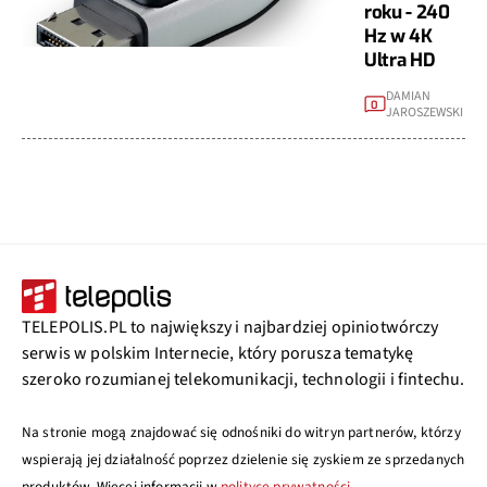
roku - 240
Hz w 4K
Ultra HD
DAMIAN
0
JAROSZEWSKI
TELEPOLIS.PL to największy i najbardziej opiniotwórczy
serwis w polskim Internecie, który porusza tematykę
szeroko rozumianej telekomunikacji, technologii i fintechu.
Na stronie mogą znajdować się odnośniki do witryn partnerów, którzy
wspierają jej działalność poprzez dzielenie się zyskiem ze sprzedanych
produktów. Więcej informacji w
polityce prywatności
.