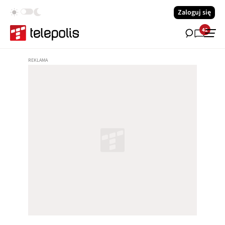
Zaloguj się
42