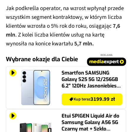
Jak podkreśla operator, na wzrost wpłynął przede
wszystkim segment kontraktowy, w którym liczba
klientów wzrosła o 5% rok do roku, osiągając
7,6
mln
. Z kolei liczba klientów usług na kartę
wynosiła na konice kwartału
5,7 mln.
REKLAMA
Wybrane okazje dla Ciebie
Smartfon SAMSUNG
Galaxy S25 5G 12/256GB
6.2" 120Hz Jasnoniebieski
SM-S931 EU
3199.99 zł
Kup teraz
Etui SPIGEN Liquid Air do
Samsung Galaxy A56 5G
Czarny mat + Szkło