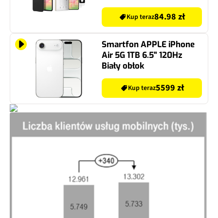
hartowane TECH-
PROTECT Glass Set+ do
84.98 zł
Kup teraz
Samsung Galaxy
A36/A56 5G
Smartfon APPLE iPhone
Przezroczysty
Air 5G 1TB 6.5" 120Hz
Biały obłok
5599 zł
Kup teraz