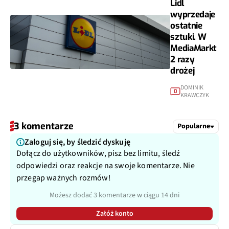
Lidl
wyprzedaje
ostatnie
sztuki. W
MediaMarkt
2 razy
drożej
DOMINIK
0
KRAWCZYK
3 komentarze
Popularne
Zaloguj się, by śledzić dyskuję
Dołącz do użytkowników, pisz bez limitu, śledź
odpowiedzi oraz reakcje na swoje komentarze. Nie
przegap ważnych rozmów!
Możesz dodać 3 komentarze w ciągu 14 dni
Załóż konto