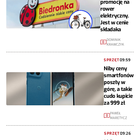
promocję na
rower
elektryczny.
Jest w cenie
składaka
DOMINIK
0
KRAWCZYK
SPRZĘT
09:59
Niby ceny
smartfonów
poszły w
górę, a takie
cudo kupicie
za 999 zł
PAWEŁ
0
MARETYCZ
SPRZĘT
09:26