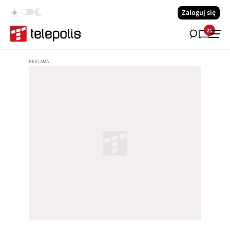
Zaloguj się
25