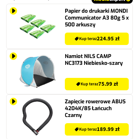
Papier do drukarki MONDI
Communicator A3 80g 5 x
500 arkuszy
224.95 zł
Kup teraz
Namiot NILS CAMP
NC3173 Niebiesko-szary
75.99 zł
Kup teraz
Zapięcie rowerowe ABUS
4204K/85 Łańcuch
Czarny
189.99 zł
Kup teraz