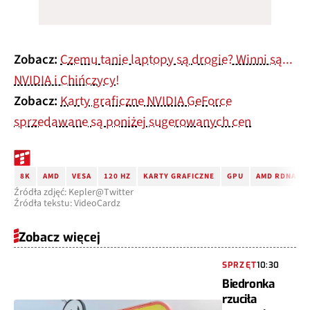
Zobacz:
Czemu tanie laptopy są drogie? Winni są...
NVIDIA i Chińczycy!
Zobacz:
Karty graficzne NVIDIA GeForce
sprzedawane są poniżej sugerowanych cen
8K
AMD
VESA
120 HZ
KARTY GRAFICZNE
GPU
AMD RDNA3
Źródła zdjęć: Kepler@Twitter
Źródła tekstu: VideoCardz
Zobacz więcej
SPRZĘT
10:30
Biedronka
rzuciła