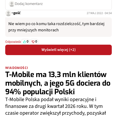
Dodaj komentarz
~gość
27 MAJ 2022 · 04:54
Nie wiem po co komu taka rozdzielczość, tym bardziej
przy mniejszych monitorach
0
0
Odpowiedz
Wyświetl więcej (+2)
WIADOMOŚCI
T-Mobile ma 13,3 mln klientów
mobilnych, a jego 5G dociera do
94% populacji Polski
T-Mobile Polska podał wyniki operacyjne i
finansowe za drugi kwartał 2026 roku. W tym
czasie operator zwiększył przychody, pozyskał