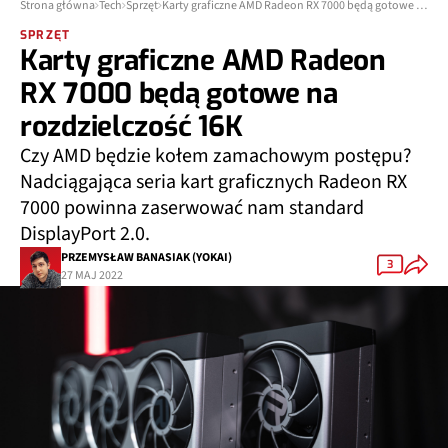
Strona główna
Tech
Sprzęt
Karty graficzne AMD Radeon RX 7000 będą gotowe na rozdzielczość 16K
SPRZĘT
Karty graficzne AMD Radeon
RX 7000 będą gotowe na
rozdzielczość 16K
Czy AMD będzie kołem zamachowym postępu?
Nadciągająca seria kart graficznych Radeon RX
7000 powinna zaserwować nam standard
DisplayPort 2.0.
PRZEMYSŁAW BANASIAK (YOKAI)
3
27 MAJ 2022