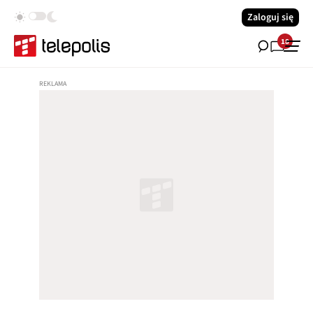
Zaloguj się
18