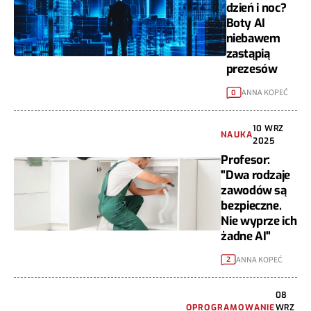
dzień i noc?
Boty AI
niebawem
zastąpią
prezesów
ANNA KOPEĆ
0
10 WRZ
NAUKA
2025
Profesor:
"Dwa rodzaje
zawodów są
bezpieczne.
Nie wyprze ich
żadne AI"
ANNA KOPEĆ
2
08
OPROGRAMOWANIE
WRZ