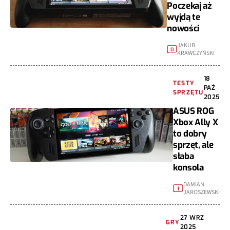
Poczekaj aż
wyjdą te
nowości
JAKUB
0
KRAWCZYŃSKI
18
TESTY
PAŹ
SPRZĘTU
2025
ASUS ROG
Xbox Ally X
to dobry
sprzęt, ale
słaba
konsola
DAMIAN
1
JAROSZEWSKI
27 WRZ
GRY
2025