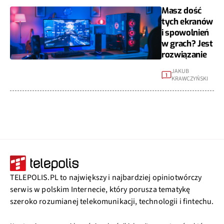
Masz dość
tych ekranów
i spowolnień
w grach? Jest
rozwiązanie
JAKUB
1
KRAWCZYŃSKI
TELEPOLIS.PL to największy i najbardziej opiniotwórczy
serwis w polskim Internecie, który porusza tematykę
szeroko rozumianej telekomunikacji, technologii i fintechu.