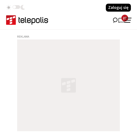
Zaloguj się
27