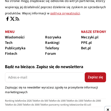
Na stronie mogą znajdować się odnośniki do witryn partnerów, którzy
wspierają jej działalność poprzez dzielenie się zyskiem ze sprzedanych
produktów. Więcej informacji w
polityce prywatności
.
MENU
NASZE STRONY
Wiadomości
Rozrywka
Meczyki.pl
Tech
Rankingi
PPE.pl
Publicystyka
Telefony
Bet.pl
Fintech
Forum
Bądź na bieżąco. Zapisz się do newslettera
Zapisz się
Zapisując się na newsletter wyrażasz zgodę na przesyłanie informacji
marketingowych
Ranking telefonów 2026
Telefon do 500
Telefon do 1000
Telefon do 1500
Telefon do 2000
Telefon do 2500
Telefon do 3000
Telefon pancerny
ranking telewizorów 65 cali