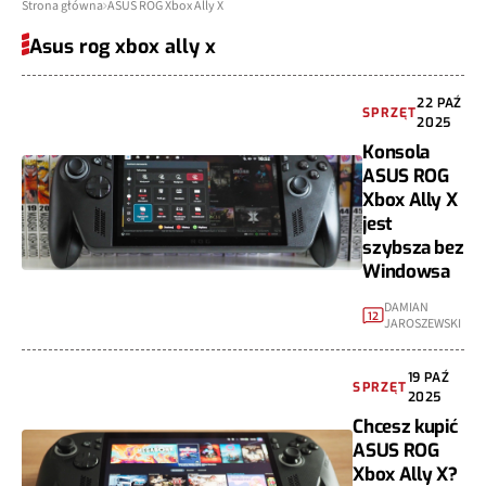
Strona główna
ASUS ROG Xbox Ally X
Asus rog xbox ally x
22 PAŹ
SPRZĘT
2025
Konsola
ASUS ROG
Xbox Ally X
jest
szybsza bez
Windowsa
DAMIAN
12
JAROSZEWSKI
19 PAŹ
SPRZĘT
2025
Chcesz kupić
ASUS ROG
Xbox Ally X?