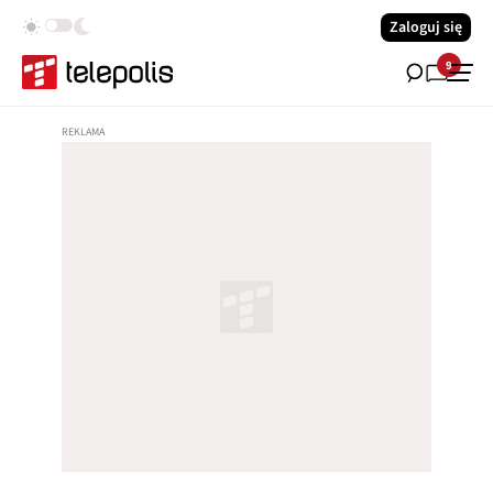
Zaloguj się
9