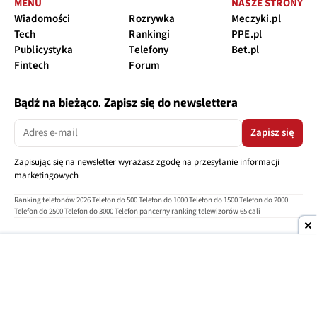
MENU
NASZE STRONY
Wiadomości
Rozrywka
Meczyki.pl
Tech
Rankingi
PPE.pl
Publicystyka
Telefony
Bet.pl
Fintech
Forum
Bądź na bieżąco. Zapisz się do newslettera
Zapisz się
Zapisując się na newsletter wyrażasz zgodę na przesyłanie informacji
marketingowych
Ranking telefonów 2026
Telefon do 500
Telefon do 1000
Telefon do 1500
Telefon do 2000
Telefon do 2500
Telefon do 3000
Telefon pancerny
ranking telewizorów 65 cali
O nas
Reklama
Regulamin
Polityka prywatności
Kontakt
Ustawienia prywatności
Copyright © 2004-2026
TELEPOLIS.PL
Telepolis.pl
jest częścią
OV Grupa sp. z o.o.