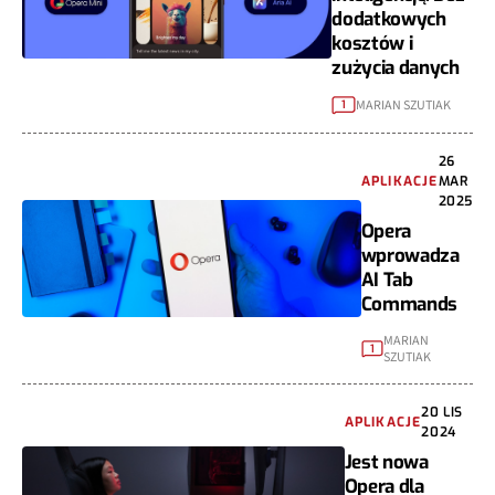
dodatkowych
kosztów i
zużycia danych
MARIAN SZUTIAK
1
26
APLIKACJE
MAR
2025
Opera
wprowadza
AI Tab
Commands
MARIAN
1
SZUTIAK
20 LIS
APLIKACJE
2024
Jest nowa
Opera dla