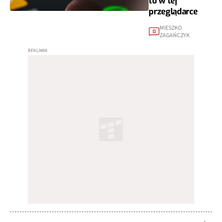
to w tej
przeglądarce
MIESZKO
0
ZAGAŃCZYK