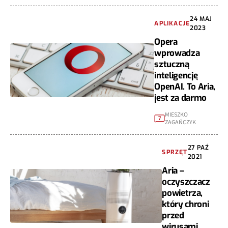
24 MAJ
APLIKACJE
2023
Opera
wprowadza
sztuczną
inteligencję
OpenAI. To Aria,
jest za darmo
MIESZKO
7
ZAGAŃCZYK
27 PAŹ
SPRZĘT
2021
Aria –
oczyszczacz
powietrza,
który chroni
przed
wirusami