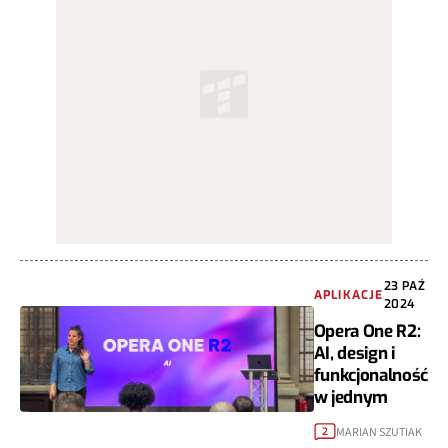
23 PAŹ
APLIKACJE
2024
Opera One R2:
AI, design i
funkcjonalność
w jednym
MARIAN SZUTIAK
2