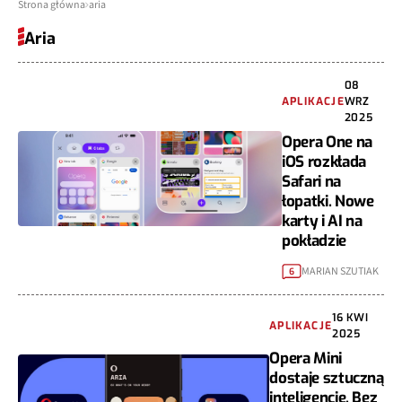
Strona główna
aria
Aria
08
APLIKACJE
WRZ
2025
Opera One na
iOS rozkłada
Safari na
łopatki. Nowe
karty i AI na
pokładzie
MARIAN SZUTIAK
6
16 KWI
APLIKACJE
2025
Opera Mini
dostaje sztuczną
inteligencję. Bez