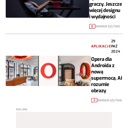
graczy. Jeszcze
więcej designu
i wydajności
MARIAN SZUTIAK
0
29
APLIKACJE
PAŹ
2024
Opera dla
Androida z
nową
supermocą. AI
rozumie
obrazy
MARIAN SZUTIAK
2