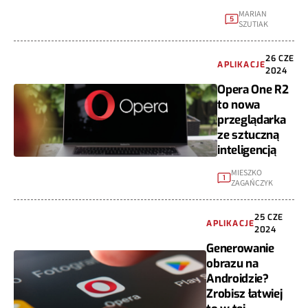
MARIAN
5
SZUTIAK
26 CZE
APLIKACJE
2024
Opera One R2
to nowa
przeglądarka
ze sztuczną
inteligencją
MIESZKO
1
ZAGAŃCZYK
25 CZE
APLIKACJE
2024
Generowanie
obrazu na
Androidzie?
Zrobisz łatwiej