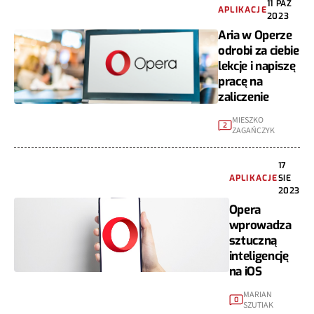
11 PAŹ
APLIKACJE
2023
Aria w Operze
odrobi za ciebie
lekcje i napiszę
pracę na
zaliczenie
MIESZKO
2
ZAGAŃCZYK
17
APLIKACJE
SIE
2023
Opera
wprowadza
sztuczną
inteligencję
na iOS
MARIAN
0
SZUTIAK