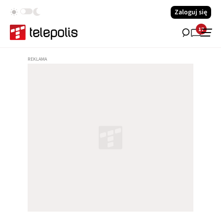
Zaloguj się
17