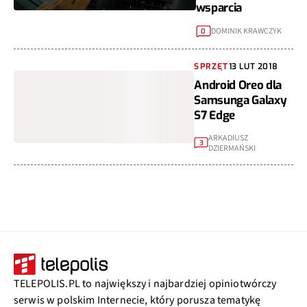
wsparcia
DOMINIK KRAWCZYK
0
SPRZĘT
13 LUT 2018
Android Oreo dla
Samsunga Galaxy
S7 Edge
ARKADIUSZ
3
DZIERMAŃSKI
TELEPOLIS.PL to największy i najbardziej opiniotwórczy
serwis w polskim Internecie, który porusza tematykę