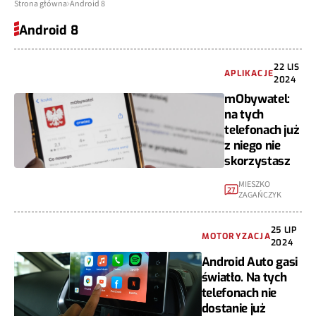
Strona główna
Android 8
Android 8
22 LIS
APLIKACJE
2024
mObywatel:
na tych
telefonach już
z niego nie
skorzystasz
MIESZKO
27
ZAGAŃCZYK
25 LIP
MOTORYZACJA
2024
Android Auto gasi
światło. Na tych
telefonach nie
dostanie już