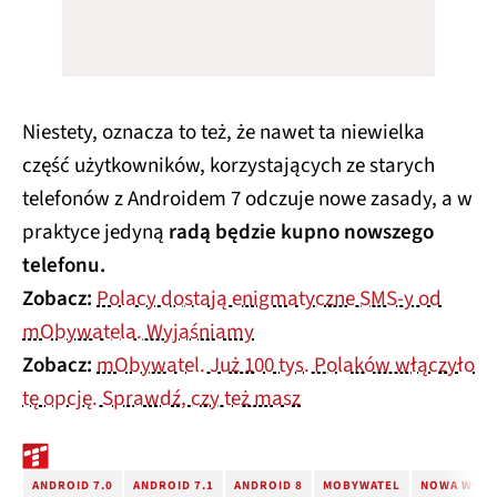
Niestety, oznacza to też, że nawet ta niewielka
część użytkowników, korzystających ze starych
telefonów z Androidem 7 odczuje nowe zasady, a w
praktyce jedyną
radą będzie kupno nowszego
telefonu.
Zobacz:
Polacy dostają enigmatyczne SMS-y od
mObywatela. Wyjaśniamy
Zobacz:
mObywatel. Już 100 tys. Polaków włączyło
tę opcję. Sprawdź, czy też masz
ANDROID 7.0
ANDROID 7.1
ANDROID 8
MOBYWATEL
NOWA WERS