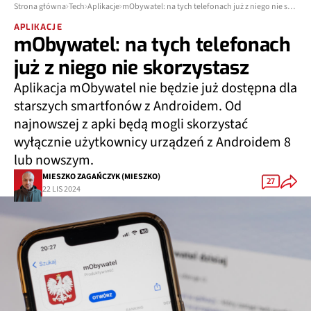
Strona główna
Tech
Aplikacje
mObywatel: na tych telefonach już z niego nie skorzystasz
APLIKACJE
mObywatel: na tych telefonach
już z niego nie skorzystasz
Aplikacja mObywatel nie będzie już dostępna dla
starszych smartfonów z Androidem. Od
najnowszej z apki będą mogli skorzystać
wyłącznie użytkownicy urządzeń z Androidem 8
lub nowszym.
MIESZKO ZAGAŃCZYK (MIESZKO)
27
22 LIS 2024