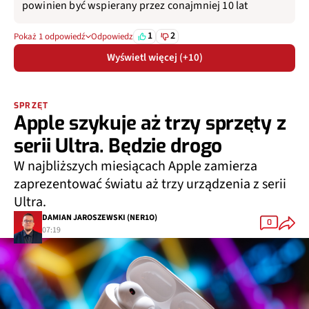
powinien być wspierany przez conajmniej 10 lat
1
2
Pokaż 1 odpowiedź
Odpowiedz
Wyświetl więcej (+10)
SPRZĘT
Apple szykuje aż trzy sprzęty z
serii Ultra. Będzie drogo
W najbliższych miesiącach Apple zamierza
zaprezentować światu aż trzy urządzenia z serii
Ultra.
DAMIAN JAROSZEWSKI (NER1O)
0
07:19