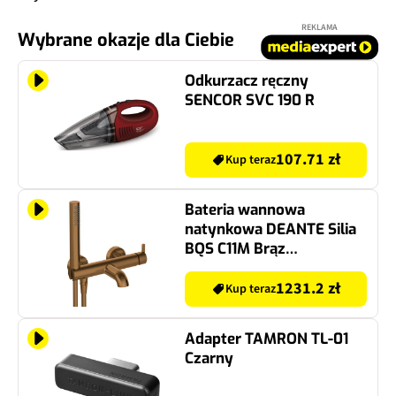
REKLAMA
Wybrane okazje dla Ciebie
Odkurzacz ręczny
SENCOR SVC 190 R
107.71 zł
Kup teraz
Bateria wannowa
natynkowa DEANTE Silia
BQS C11M Brąz
szczotkowany
1231.2 zł
Kup teraz
Adapter TAMRON TL-01
Czarny