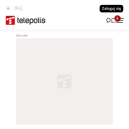
Zaloguj się
9