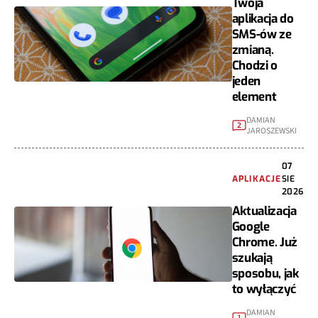
Twoja
aplikacja do
SMS-ów ze
zmianą.
Chodzi o
jeden
element
DAMIAN
2
JAROSZEWSKI
07
APLIKACJE
SIE
2026
Aktualizacja
Google
Chrome. Już
szukają
sposobu, jak
to wyłączyć
DAMIAN
1