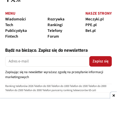
MENU
NASZE STRONY
Wiadomości
Rozrywka
Meczyki.pl
Tech
Rankingi
PPE.pl
Publicystyka
Telefony
Bet.pl
Fintech
Forum
Bądź na bieżąco. Zapisz się do newslettera
Zapisz się
Zapisując się na newsletter wyrażasz zgodę na przesyłanie informacji
marketingowych
Ranking telefonów 2026
Telefon do 500
Telefon do 1000
Telefon do 1500
Telefon do 2000
Telefon do 2500
Telefon do 3000
Telefon pancerny
ranking telewizorów 65 cali
O nas
Reklama
Regulamin
Polityka prywatności
Kontakt
Ustawienia prywatności