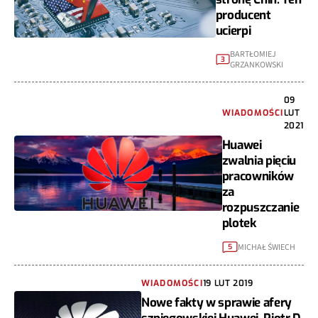
producent
ucierpi
BARTŁOMIEJ
3
GRZANKOWSKI
09
WIADOMOŚCI
LUT
2021
Huawei
zwalnia pięciu
pracowników
za
rozpuszczanie
plotek
MICHAŁ ŚWIECH
5
WIADOMOŚCI
19 LUT 2019
Nowe fakty w sprawie afery