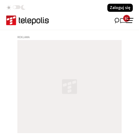
Zaloguj się
31