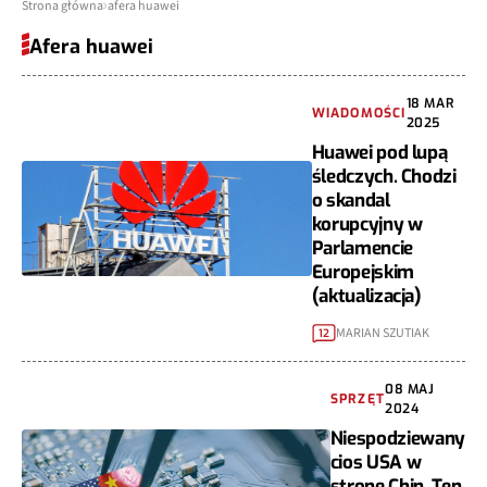
Strona główna
afera huawei
Afera huawei
18 MAR
WIADOMOŚCI
2025
Huawei pod lupą
śledczych. Chodzi
o skandal
korupcyjny w
Parlamencie
Europejskim
(aktualizacja)
MARIAN SZUTIAK
12
08 MAJ
SPRZĘT
2024
Niespodziewany
cios USA w
stronę Chin. Ten