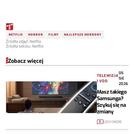
NETFLIX
HORROR
FILMY
NAJLEPSZE HORRORY
Źródła zdjęć: Netflix
Źródła tekstu: Netflix
Zobacz więcej
05
TELEWIZJA
SIE
I VOD
2026
Masz takiego
Samsunga?
Szykuj się na
zmiany
LECH OKOŃ
0