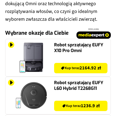
dokującą Omni oraz technologią aktywnego
rozplątywania włosów, co czyni go idealnym
wyborem zwłaszcza dla właścicieli zwierząt.
REKLAMA
Wybrane okazje dla Ciebie
Robot sprzątający EUFY
X10 Pro Omni
2164.92 zł
Kup teraz
Robot sprzątający EUFY
L60 Hybrid T2268G11
1236.9 zł
Kup teraz