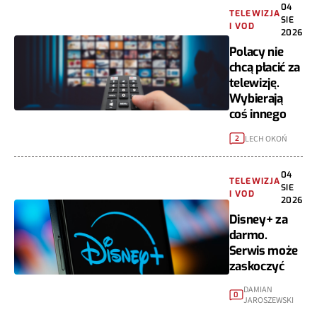
04
TELEWIZJA
SIE
I VOD
2026
Polacy nie
chcą płacić za
telewizję.
Wybierają
coś innego
LECH OKOŃ
2
04
TELEWIZJA
SIE
I VOD
2026
Disney+ za
darmo.
Serwis może
zaskoczyć
DAMIAN
0
JAROSZEWSKI