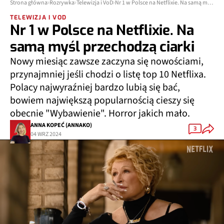
Strona główna
Rozrywka
Telewizja i VoD
Nr 1 w Polsce na Netflixie. Na samą myśl przechodzą ciarki
TELEWIZJA I VOD
Nr 1 w Polsce na Netflixie. Na
samą myśl przechodzą ciarki
Nowy miesiąc zawsze zaczyna się nowościami,
przynajmniej jeśli chodzi o listę top 10 Netflixa.
Polacy najwyraźniej bardzo lubią się bać,
bowiem największą popularnością cieszy się
obecnie "Wybawienie". Horror jakich mało.
ANNA KOPEĆ (ANNAKO)
3
04 WRZ 2024