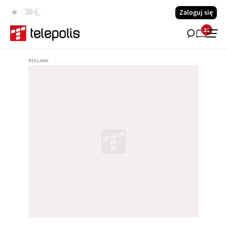
Zaloguj się
21