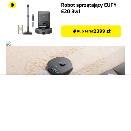
Robot sprzątający EUFY
E20 3w1
2399 zł
Kup teraz
Jest to robot ze stacją dokującą uwalniającą nas