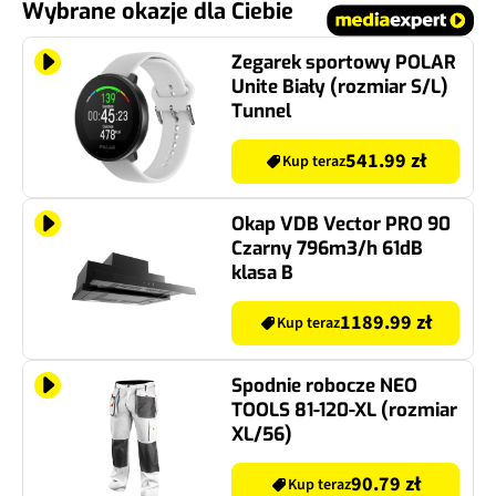
Wybrane okazje dla Ciebie
Zegarek sportowy POLAR
Unite Biały (rozmiar S/L)
Tunnel
541.99 zł
Kup teraz
Okap VDB Vector PRO 90
Czarny 796m3/h 61dB
klasa B
1189.99 zł
Kup teraz
Spodnie robocze NEO
TOOLS 81-120-XL (rozmiar
XL/56)
90.79 zł
Kup teraz