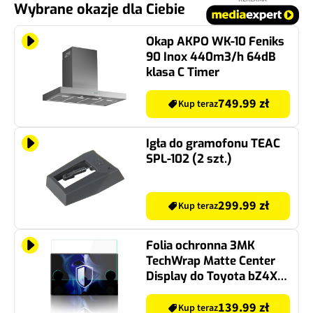
Wybrane okazje dla Ciebie
Okap AKPO WK-10 Feniks
90 Inox 440m3/h 64dB
klasa C Timer
749.99 zł
Kup teraz
Igła do gramofonu TEAC
SPL-102 (2 szt.)
299.99 zł
Kup teraz
Folia ochronna 3MK
TechWrap Matte Center
Display do Toyota bZ4X
Touring 14" 2026-
139.99 zł
Kup teraz