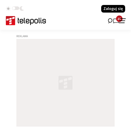
Zaloguj się
25