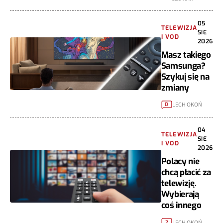
05
TELEWIZJA
SIE
I VOD
2026
Masz takiego
Samsunga?
Szykuj się na
zmiany
LECH OKOŃ
0
04
TELEWIZJA
SIE
I VOD
2026
Polacy nie
chcą płacić za
telewizję.
Wybierają
coś innego
LECH OKOŃ
2