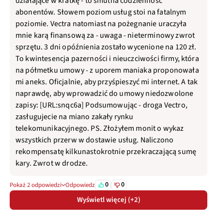
abonentów. Słowem poziom usług stoi na fatalnym
poziomie. Vectra natomiast na pożegnanie uraczyła
mnie karą finansową za - uwaga - nieterminowy zwrot
sprzętu. 3 dni opóźnienia zostało wycenione na 120 zł.
To kwintesencja pazerności i nieuczciwości firmy, która
na półmetku umowy - z uporem maniaka proponowała
mi aneks. Oficjalnie, aby przyśpieszyć mi internet. A tak
naprawdę, aby wprowadzić do umowy niedozwolone
zapisy: [URL:snqc6a] Podsumowując - droga Vectro,
zasługujecie na miano zakały rynku
telekomunikacyjnego. PS. Złożyłem monit o wykaz
wszystkich przerw w dostawie usług. Naliczono
rekompensatę kilkunastokrotnie przekraczającą sumę
kary. Zwrot w drodze.
0
0
Pokaż 2 odpowiedzi
Odpowiedz
Wyświetl więcej (+2)