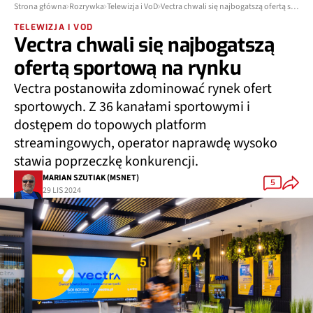
Strona główna
Rozrywka
Telewizja i VoD
Vectra chwali się najbogatszą ofertą sportową na rynku
TELEWIZJA I VOD
Vectra chwali się najbogatszą
ofertą sportową na rynku
Vectra postanowiła zdominować rynek ofert
sportowych. Z 36 kanałami sportowymi i
dostępem do topowych platform
streamingowych, operator naprawdę wysoko
stawia poprzeczkę konkurencji.
MARIAN SZUTIAK (MSNET)
5
29 LIS 2024