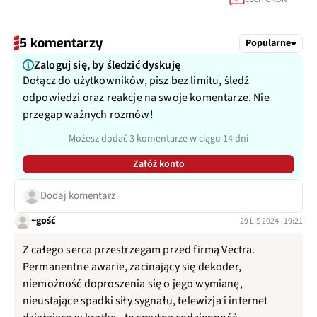
5 komentarzy
Popularne
Zaloguj się, by śledzić dyskuję
Dołącz do użytkowników, pisz bez limitu, śledź
odpowiedzi oraz reakcje na swoje komentarze. Nie
przegap ważnych rozmów!
Możesz dodać 3 komentarze w ciągu 14 dni
Załóż konto
Dodaj komentarz
~gość
29 LIS 2024 · 19:21
Z całego serca przestrzegam przed firmą Vectra.
Permanentne awarie, zacinający się dekoder,
niemożność doproszenia się o jego wymianę,
nieustające spadki siły sygnału, telewizja i internet
działające w kratkę - to smutna codzienność