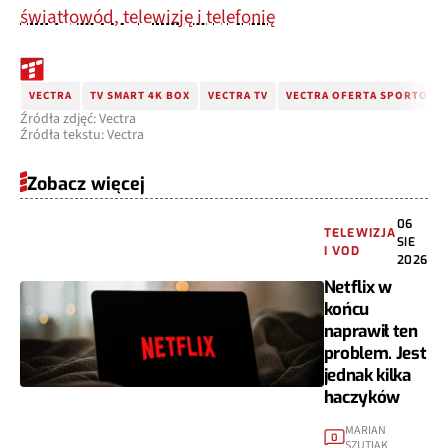
światłowód, telewizję i telefonię
VECTRA
TV SMART 4K BOX
VECTRA TV
VECTRA OFERTA SPORTOWA
Źródła zdjęć: Vectra
Źródła tekstu: Vectra
Zobacz więcej
06
TELEWIZJA
SIE
I VOD
2026
Netflix w
końcu
naprawił ten
problem. Jest
jednak kilka
haczyków
MARIAN
0
SZUTIAK