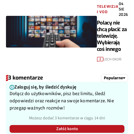
04
TELEWIZJA
SIE
I VOD
2026
Polacy nie
chcą płacić za
telewizję.
Wybierają
coś innego
LECH OKOŃ
2
3 komentarze
Popularne
Zaloguj się, by śledzić dyskuję
Dołącz do użytkowników, pisz bez limitu, śledź
odpowiedzi oraz reakcje na swoje komentarze. Nie
przegap ważnych rozmów!
Możesz dodać 3 komentarze w ciągu 14 dni
Załóż konto