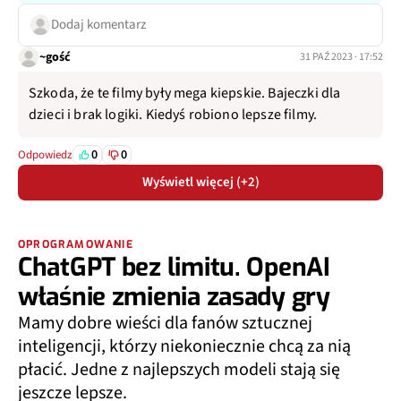
Dodaj komentarz
~gość
31 PAŹ 2023 · 17:52
Szkoda, że te filmy były mega kiepskie. Bajeczki dla
dzieci i brak logiki. Kiedyś robiono lepsze filmy.
0
0
Odpowiedz
Wyświetl więcej (+2)
OPROGRAMOWANIE
ChatGPT bez limitu. OpenAI
właśnie zmienia zasady gry
Mamy dobre wieści dla fanów sztucznej
inteligencji, którzy niekoniecznie chcą za nią
płacić. Jedne z najlepszych modeli stają się
jeszcze lepsze.