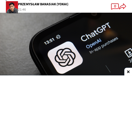
PRZEMYSŁAW BANASIAK (YOKAI)
0
21:46
Dodaj do ulubionych źródeł w Google
OpenAI
zwiększa możliwości
ChatGPT.
Darmowi
użytkownicy oraz abonenci najtańszego planu Go
już w przyszłym tygodniu otrzymają