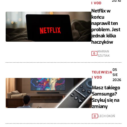
I VOD
Netflix w
końcu
naprawił ten
problem. Jest
jednak kilka
haczyków
MARIAN
0
SZUTIAK
05
TELEWIZJA
SIE
I VOD
2026
Masz takiego
Samsunga?
Szykuj się na
zmiany
LECH OKOŃ
0