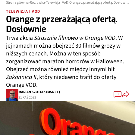
Strona główna
Rozrywka
Telewizja i VoD
Orange z przerażającą ofertą. Dosłownie
TELEWIZJA I VOD
Orange z przerażającą ofertą.
Dosłownie
Trwa akcja
Strasznie filmowo w Orange VOD
. W
jej ramach można obejrzeć 30 filmów grozy w
niższych cenach. Można w ten sposób
zorganizować maraton horrorów w Halloween.
Obejrzeć można również między innymi hit
Zakonnica II
, który niedawno trafił do oferty
Orange VOD.
MARIAN SZUTIAK (MSNET)
3
31 PAŹ 2023