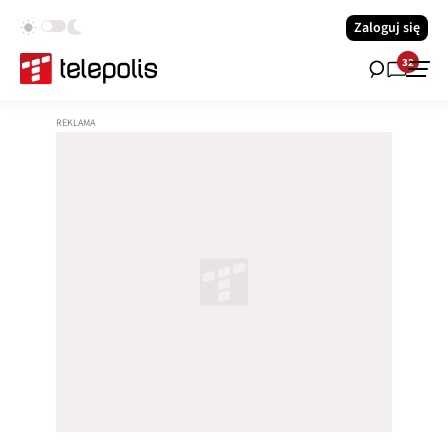
Zaloguj się
32