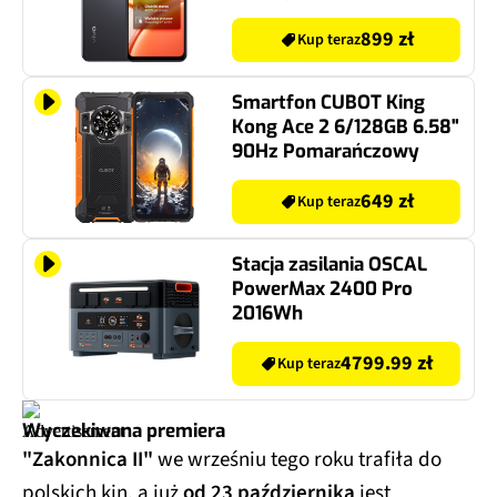
899 zł
Kup teraz
Smartfon CUBOT King
Kong Ace 2 6/128GB 6.58"
90Hz Pomarańczowy
649 zł
Kup teraz
Stacja zasilania OSCAL
PowerMax 2400 Pro
2016Wh
4799.99 zł
Kup teraz
Wyczekiwana premiera
"Zakonnica II"
we wrześniu tego roku trafiła do
polskich kin, a już
od 23 października
jest