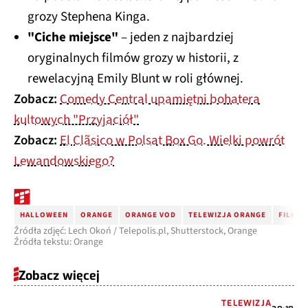
grozy Stephena Kinga.
"Ciche miejsce"
– jeden z najbardziej
oryginalnych filmów grozy w historii, z
rewelacyjną Emily Blunt w roli głównej.
Zobacz:
Comedy Central upamiętni bohatera
kultowych "Przyjaciół"
Zobacz:
El Clãsico w Polsat Box Go. Wielki powrót
Lewandowskiego?
HALLOWEEN
ORANGE
ORANGE VOD
TELEWIZJA ORANGE
FILMY 
Źródła zdjęć: Lech Okoń / Telepolis.pl, Shutterstock, Orange
Źródła tekstu: Orange
Zobacz więcej
TELEWIZJA
20:10