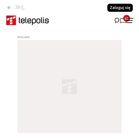
Zaloguj się
13