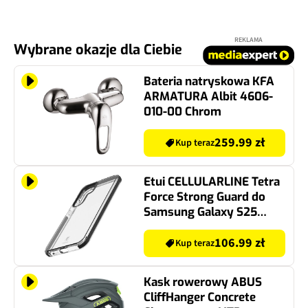
REKLAMA
Wybrane okazje dla Ciebie
Bateria natryskowa KFA
ARMATURA Albit 4606-
010-00 Chrom
259.99 zł
Kup teraz
Etui CELLULARLINE Tetra
Force Strong Guard do
Samsung Galaxy S25
Przezroczysty
106.99 zł
Kup teraz
Kask rowerowy ABUS
CliffHanger Concrete