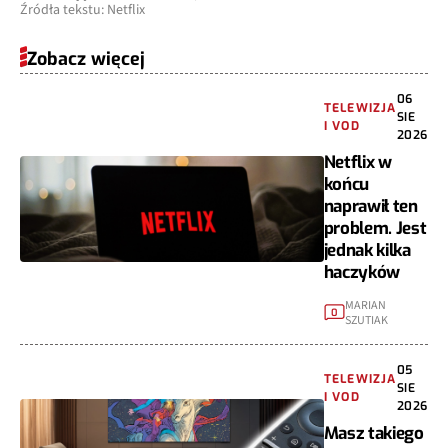
Źródła tekstu: Netflix
Zobacz więcej
06
TELEWIZJA
SIE
I VOD
2026
Netflix w
końcu
naprawił ten
problem. Jest
jednak kilka
haczyków
MARIAN
0
SZUTIAK
05
TELEWIZJA
SIE
I VOD
2026
Masz takiego