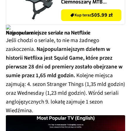
Ciemnoszary MTB
(rozmiar M)
505.99 zł
Kup teraz
Najpopularniejsze seriale na Netflixie
Jeśli chodzi o seriale, to nie ma żadnego
zaskoczenia.
Najpopularniejszym dziełem w
historii Netflixa jest Squid Game, które przez
pierwsze 28 dni od premiery zostało obejrzane w
sumie przez 1,65 mld godzin.
Kolejne miejsca
zajmują: 4. sezon Stranger Things (1,35 mld godzin)
oraz Wednesday (1,23 mld godzin). Wśród seriali
anglojęzycznych 9. lokatę zajmuje 1 sezon
Wiedźmina.