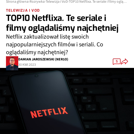
Strona główna
Rozrywka
Telewizja i VoD
TOP10 Netflixa. Te seriale i filmy oglądaliśmy najchętniej
TELEWIZJA I VOD
TOP10 Netflixa. Te seriale i
filmy oglądaliśmy najchętniej
Netflix zaktualizował listę swoich
najpopularniejszych filmów i seriali. Co
oglądaliśmy najchętniej?
DAMIAN JAROSZEWSKI (NER1O)
5
30 KWI 2023