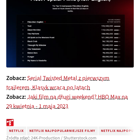
Zobacz:
Serial Twisted Metal z pierwszym
trailerem. Klasyk wraca po latach
Zobacz:
Jaki film na długi weekend? HBO Max na
29 kwietnia - 1 maja 2023
NETFLIX
NETFLIX NAJPOPULARNIEJSZE FILMY
NETFLIX NAJPOPULAR
Źródła zdjęć: 24K-Production / Shutterstock.com