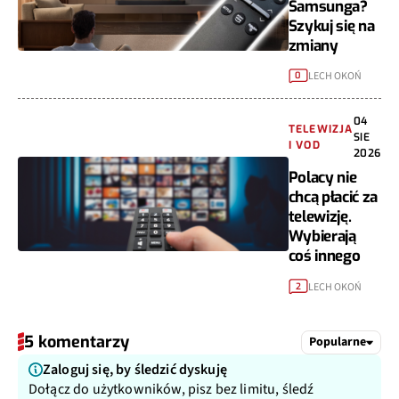
Samsunga?
Szykuj się na
zmiany
LECH OKOŃ
0
04
TELEWIZJA
SIE
I VOD
2026
Polacy nie
chcą płacić za
telewizję.
Wybierają
coś innego
LECH OKOŃ
2
5 komentarzy
Popularne
Zaloguj się, by śledzić dyskuję
Dołącz do użytkowników, pisz bez limitu, śledź