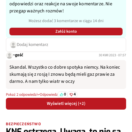
odpowiedzi oraz reakcje na swoje komentarze. Nie
przegap ważnych rozmów!
Możesz dodać 3 komentarze w ciągu 14 dni
Załóż konto
Dodaj komentarz
~gość
30 KWI 2023 · 07:57
Skandal. Wszystko co dobre spotyka niemcy. Na koniec
skumają się z rosją I znowu będą mieli gaz prawie za
darmo. A nam tylko wiatr w oczy
0
4
Pokaż 2 odpowiedzi
Odpowiedz
Wyświetl więcej (+2)
BEZPIECZEŃSTWO
KNF ostrzega. Uwaga, to nie są