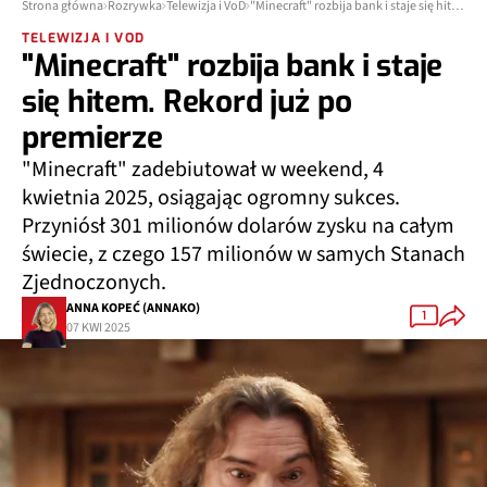
Strona główna
Rozrywka
Telewizja i VoD
"Minecraft" rozbija bank i staje się hitem. Rekord już po premierze
TELEWIZJA I VOD
"Minecraft" rozbija bank i staje
się hitem. Rekord już po
premierze
"Minecraft" zadebiutował w weekend, 4
kwietnia 2025, osiągając ogromny sukces.
Przyniósł 301 milionów dolarów zysku na całym
świecie, z czego 157 milionów w samych Stanach
Zjednoczonych.
ANNA KOPEĆ (ANNAKO)
1
07 KWI 2025