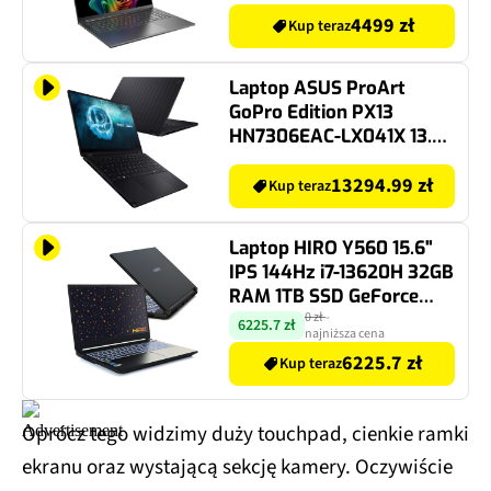
1TB SSD Windows 11
Home, Funkcje AI
4499 zł
Kup teraz
Laptop ASUS ProArt
GoPro Edition PX13
HN7306EAC-LX041X 13.3"
OLED Al Max+ 395 128GB
RAM 1TB SSD Windows 11
13294.99 zł
Kup teraz
Professional, Funkcje AI
Laptop HIRO Y560 15.6"
IPS 144Hz i7-13620H 32GB
RAM 1TB SSD GeForce
RTX5060 DLSS 4
0 zł
-
6225.7 zł
najniższa cena
Windows 11 Home
6225.7 zł
Kup teraz
Oprócz tego widzimy duży touchpad, cienkie ramki
ekranu oraz wystającą sekcję kamery. Oczywiście