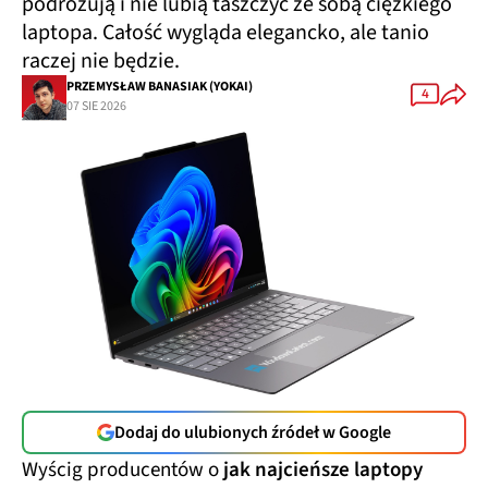
podróżują i nie lubią taszczyć ze sobą ciężkiego
laptopa. Całość wygląda elegancko, ale tanio
raczej nie będzie.
PRZEMYSŁAW BANASIAK (YOKAI)
4
07 SIE 2026
Dodaj do ulubionych źródeł w Google
Wyścig producentów o
jak najcieńsze laptopy