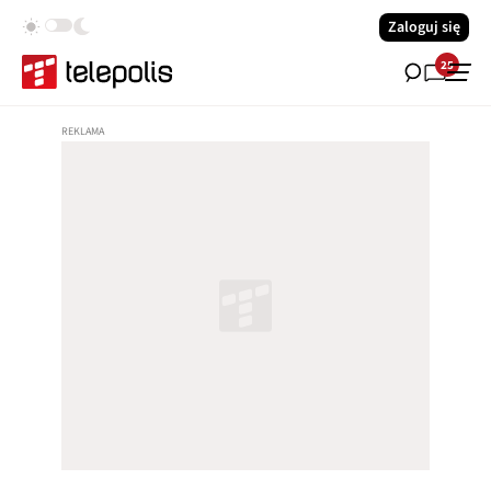
Zaloguj się
25