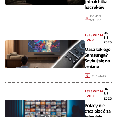
jednak kilka
haczyków
MARIAN
0
SZUTIAK
05
TELEWIZJA
SIE
I VOD
2026
Masz takiego
Samsunga?
Szykuj się na
zmiany
LECH OKOŃ
0
04
TELEWIZJA
SIE
I VOD
2026
Polacy nie
chcą płacić za