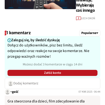
telewizję.
Wybierają
coś innego
LECH OKOŃ
2
1 komentarz
Popularne
Zaloguj się, by śledzić dyskuję
Dołącz do użytkowników, pisz bez limitu, śledź
odpowiedzi oraz reakcje na swoje komentarze. Nie
przegap ważnych rozmów!
Możesz dodać 3 komentarze w ciągu 14 dni
Załóż konto
Dodaj komentarz
~gość
07 KWI 2025 · 06:44
Gra stworzona dla dzieci, film zdecydowanie dla