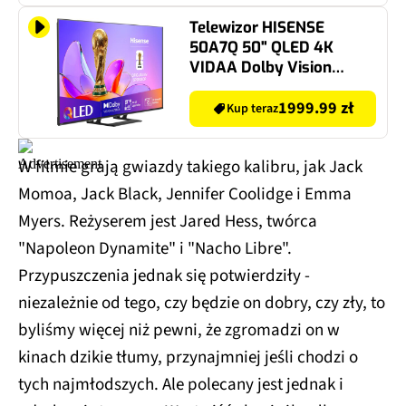
Telewizor HISENSE
50A7Q 50" QLED 4K
VIDAA Dolby Vision
Dolby Atmos HDMI 2.1
1999.99 zł
Kup teraz
W filmie grają gwiazdy takiego kalibru, jak Jack
Momoa, Jack Black, Jennifer Coolidge i Emma
Myers. Reżyserem jest Jared Hess, twórca
"Napoleon Dynamite" i "Nacho Libre".
Przypuszczenia jednak się potwierdziły -
niezależnie od tego, czy będzie on dobry, czy zły, to
byliśmy więcej niż pewni, że zgromadzi on w
kinach dzikie tłumy, przynajmniej jeśli chodzi o
tych najmłodszych. Ale polecany jest jednak i