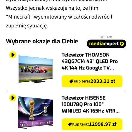
Wszystko jednak wskazuje na to, że film
"Minecraft" wyemitowany w całości odwrócił
zupełnię sytuację.
REKLAMA
Wybrane okazje dla Ciebie
Telewizor THOMSON
43QG7C14 43" QLED Pro
4K 144 Hz Google TV
Dolby Atmos Dolby
Vision HDMI 2.1
2033.21 zł
Kup teraz
Telewizor HISENSE
100U78Q Pro 100"
MINILED 4K 165Hz VRR
VIDAA Dolby Vision
Dolby Atmos HDMI 2.1
12998.97 zł
Kup teraz