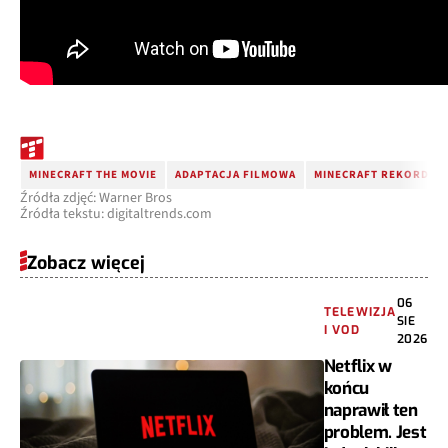
MINECRAFT THE MOVIE
ADAPTACJA FILMOWA
MINECRAFT REKORD
Źródła zdjęć: Warner Bros
Źródła tekstu: digitaltrends.com
Zobacz więcej
06
TELEWIZJA
SIE
I VOD
2026
Netflix w
końcu
naprawił ten
problem. Jest