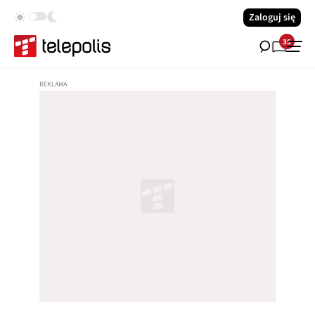
Zaloguj się
35