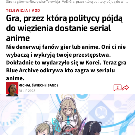
Strona główna
Rozrywka
Telewizja i VoD
Gra, przez którą politycy pójdą do więzienia dostanie serial anime
TELEWIZJA I VOD
Gra, przez którą politycy pójdą
do więzienia dostanie serial
anime
Nie denerwuj fanów gier lub anime. Oni ci nie
wybaczą i wykryją twoje przestępstwa.
Dokładnie to wydarzyło się w Korei. Teraz gra
Blue Archive odkrywa kto zagra w serialu
anime.
MICHAŁ ŚWIECH (ISAND)
2
28 LIP 2023