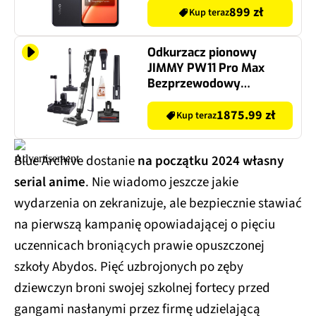
899 zł
Kup teraz
Odkurzacz pionowy
JIMMY PW11 Pro Max
Bezprzewodowy
(Mopujący)
1875.99 zł
Kup teraz
Blue Archive dostanie
na początku 2024
własny
serial anime
. Nie wiadomo jeszcze jakie
wydarzenia on zekranizuje, ale bezpiecznie stawiać
na pierwszą kampanię opowiadającej o pięciu
uczennicach broniących prawie opuszczonej
szkoły Abydos. Pięć uzbrojonych po zęby
dziewczyn broni swojej szkolnej fortecy przed
gangami nasłanymi przez firmę udzielającą