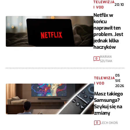
TELEWIZJA
20:10
I VOD
Netflix w
końcu
naprawił ten
problem. Jest
jednak kilka
haczyków
MARIAN
0
SZUTIAK
05
TELEWIZJA
SIE
I VOD
2026
Masz takiego
Samsunga?
Szykuj się na
zmiany
LECH OKOŃ
0