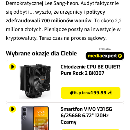
Demokratycznej Lee Sang-heon. Audyt faktycznie
się odbył i... wyszło, że urzędnicy i
politycy
zdefraudowali 700 milionów wonów
. To około 2,2
miliona złotych. Pieniądze poszły na inwestycje w
kryptowaluty. Teraz czas na proces sądowy.
REKLAMA
Wybrane okazje dla Ciebie
Chłodzenie CPU BE QUIET!
Pure Rock 2 BK007
199.99 zł
Kup teraz
Smartfon VIVO Y31 5G
6/256GB 6.72" 120Hz
Czarny