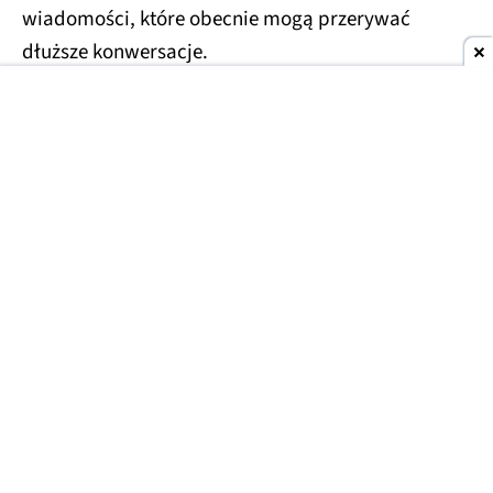
wiadomości, które obecnie mogą przerywać
dłuższe konwersacje.
Usprawnienia czekają również na droższe plany
Plus i Pro