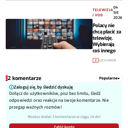
04
TELEWIZJA
SIE
I VOD
2026
Polacy nie
chcą płacić za
telewizję.
Wybierają
coś innego
LECH OKOŃ
3
2 komentarze
Popularne
Zaloguj się, by śledzić dyskuję
Dołącz do użytkowników, pisz bez limitu, śledź
odpowiedzi oraz reakcje na swoje komentarze. Nie
przegap ważnych rozmów!
Możesz dodać 3 komentarze w ciągu 14 dni
Załóż konto