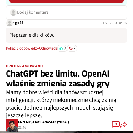
Dodaj komentarz
~gość
01 SIE 2023 · 04:36
Pieprzenie dla klików.
0
2
Pokaż 1 odpowiedź
Odpowiedz
OPROGRAMOWANIE
ChatGPT bez limitu. OpenAI
właśnie zmienia zasady gry
Mamy dobre wieści dla fanów sztucznej
inteligencji, którzy niekoniecznie chcą za nią
płacić. Jedne z najlepszych modeli stają się
jeszcze lepsze.
PRZEMYSŁAW BANASIAK (YOKAI)
0
21:46