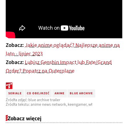
Zobacz:
Jakie anime oglądać? Najlepsze anime na
lato - lipiec 2023
Zobacz:
Lubisz Genshin Impact lub Fate/Grand
Order? Popatrz na Outerplane
SERIALE
CO OBEJRZEĆ
ANIME
BLUE ARCHIVE
Źródła zdjęć: blue archive trailer
Źródła tekstu: anime news network, keengamer, wł
Zobacz więcej