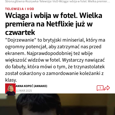
Strona główna
Rozrywka
Telewizja i VoD
Wciąga i wbija w fotel. Wielka premiera na Netflixie już w czwartek
TELEWIZJA I VOD
Wciąga i wbija w fotel. Wielka
premiera na Netflixie już w
czwartek
"Dojrzewanie" to brytyjski miniserial, który ma
ogromny potencjał, aby zatrzymać nas przed
ekranem. Najprawdopodobniej też wbije
większość widzów w fotel. Wystarczy nawiązać
do fabuły, która mówi o tym, że trzynastolatek
został oskarżony o zamordowanie koleżanki z
klasy.
ANNA KOPEĆ (ANNAKO)
1
11 MAR 2025