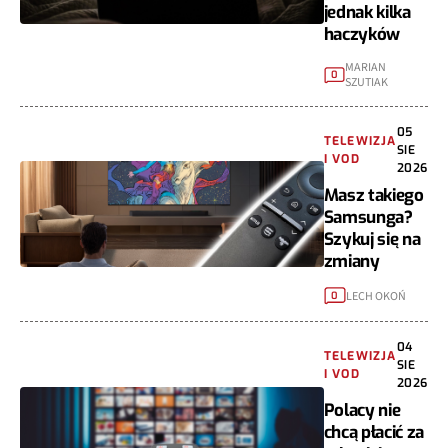
jednak kilka
haczyków
MARIAN
0
SZUTIAK
05
TELEWIZJA
SIE
I VOD
2026
Masz takiego
Samsunga?
Szykuj się na
zmiany
LECH OKOŃ
0
04
TELEWIZJA
SIE
I VOD
2026
Polacy nie
chcą płacić za