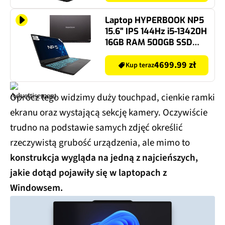
Windows 11 Home,
Funkcje AI
Laptop HYPERBOOK NP5
15.6" IPS 144Hz i5-13420H
16GB RAM 500GB SSD
GeForce RTX2050
Windows 11 Home
4699.99 zł
Kup teraz
Oprócz tego widzimy duży touchpad, cienkie ramki
ekranu oraz wystającą sekcję kamery. Oczywiście
trudno na podstawie samych zdjęć określić
rzeczywistą grubość urządzenia, ale mimo to
konstrukcja wygląda na jedną z najcieńszych,
jakie dotąd pojawiły się w laptopach z
Windowsem.