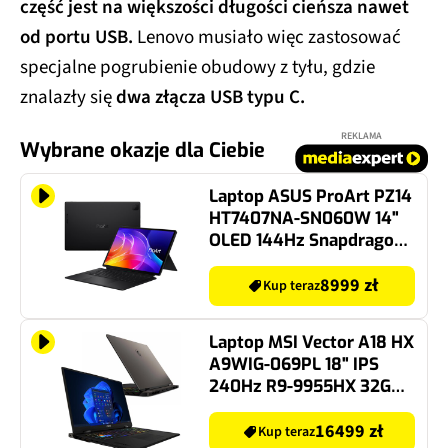
część jest na większości długości cieńsza nawet
od portu USB.
Lenovo musiało więc zastosować
specjalne pogrubienie obudowy z tyłu, gdzie
znalazły się
dwa złącza USB typu C
.
REKLAMA
Wybrane okazje dla Ciebie
Laptop ASUS ProArt PZ14
HT7407NA-SN060W 14"
OLED 144Hz Snapdragon
X2 Elite X2E-88-100 16GB
RAM 512GB SSD Windows
8999 zł
Kup teraz
11 Home, Funkcje AI
Laptop MSI Vector A18 HX
A9WIG-069PL 18" IPS
240Hz R9-9955HX 32GB
RAM 2TB SSD GeForce
RTX5080 DLSS 4
16499 zł
Kup teraz