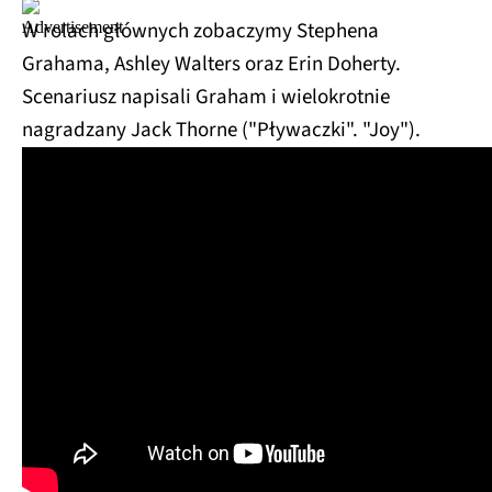
5.1.1-
W rolach głównych zobaczymy Stephena
kanałowy, Bezprzewodowy
Subwoofer, 4K, HDMi ARC,
Grahama, Ashley Walters oraz Erin Doherty.
Dolby Atmos, DTS:X,
Scenariusz napisali Graham i wielokrotnie
Bluetooth
nagradzany Jack Thorne ("Pływaczki". "Joy").