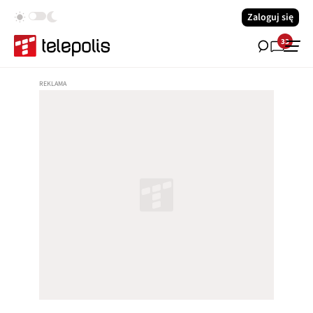
Zaloguj się
33