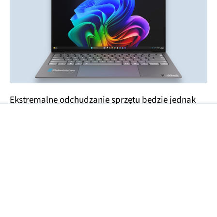
Ekstremalne odchudzanie sprzętu będzie jednak
miało swoją cenę.
Klawisze są wyraźnie bardziej
płaskie
niż w typowych ThinkBookach,
więc
trudno oczekiwać charakterystycznego dla
Lenovo głębszego skoku
, co może wpłynąć
negatywnie na komfort pracy.