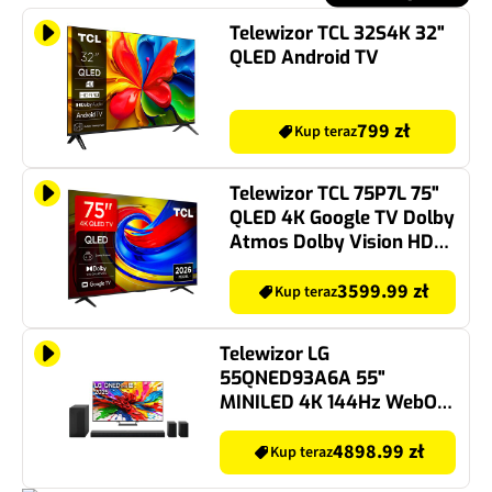
Telewizor TCL 32S4K 32"
QLED Android TV
799 zł
Kup teraz
Telewizor TCL 75P7L 75"
QLED 4K Google TV Dolby
Atmos Dolby Vision HDMI
2.1
3599.99 zł
Kup teraz
Telewizor LG
55QNED93A6A 55"
MINILED 4K 144Hz WebOS
TV Dolby Vision Dolby
Atmos HDMI 2.1 +
4898.99 zł
Kup teraz
Soundbar LG S70TR Czarny