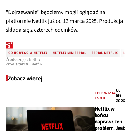
"Dojrzewanie" będziemy mogli oglądać na
platformie Netflix już od 13 marca 2025. Produkcja
składa się z czterech odcinków.
CO NOWEGO W NETFLIX
NETFLIX MINISERIAL
SERIAL NETFLIX
NET
Źródła zdjęć: Netflix
Źródła tekstu: Netflix
Zobacz więcej
06
TELEWIZJA
SIE
I VOD
2026
Netflix w
końcu
naprawił ten
problem. Jest