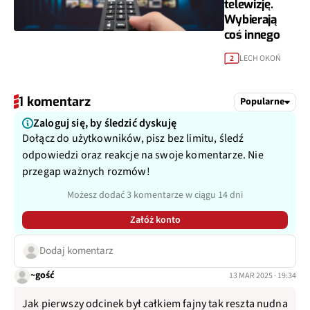
telewizję.
Wybierają
coś innego
LECH OKOŃ
2
1 komentarz
Popularne
Zaloguj się, by śledzić dyskuję
Dołącz do użytkowników, pisz bez limitu, śledź
odpowiedzi oraz reakcje na swoje komentarze. Nie
przegap ważnych rozmów!
Możesz dodać 3 komentarze w ciągu 14 dni
Załóż konto
Dodaj komentarz
~gość
13 MAR 2025 · 19:34
Jak pierwszy odcinek był całkiem fajny tak reszta nudna