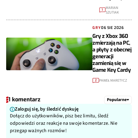
MARIAN
1
SZUTIAK
GRY
06 SIE 2026
Gry z Xbox 360
zmierzają na PC,
a płyty z obecnej
generacji
zamienią się w
Game Key Cardy
PAWEŁ MARETYCZ
2
1 komentarz
Popularne
Zaloguj się, by śledzić dyskuję
Dołącz do użytkowników, pisz bez limitu, śledź
odpowiedzi oraz reakcje na swoje komentarze. Nie
przegap ważnych rozmów!