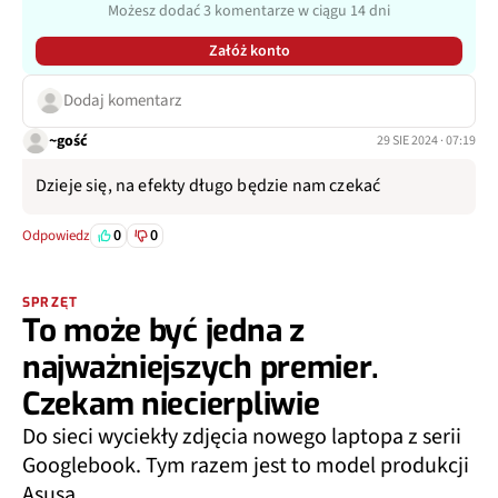
Możesz dodać 3 komentarze w ciągu 14 dni
Załóż konto
Dodaj komentarz
~gość
29 SIE 2024 · 07:19
Dzieje się, na efekty długo będzie nam czekać
0
0
Odpowiedz
SPRZĘT
To może być jedna z
najważniejszych premier.
Czekam niecierpliwie
Do sieci wyciekły zdjęcia nowego laptopa z serii
Googlebook. Tym razem jest to model produkcji
Asusa.