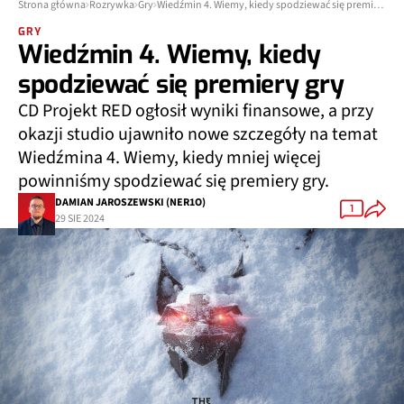
Strona główna
Rozrywka
Gry
Wiedźmin 4. Wiemy, kiedy spodziewać się premiery gry
GRY
Wiedźmin 4. Wiemy, kiedy
spodziewać się premiery gry
CD Projekt RED ogłosił wyniki finansowe, a przy
okazji studio ujawniło nowe szczegóły na temat
Wiedźmina 4. Wiemy, kiedy mniej więcej
powinniśmy spodziewać się premiery gry.
DAMIAN JAROSZEWSKI (NER1O)
1
29 SIE 2024