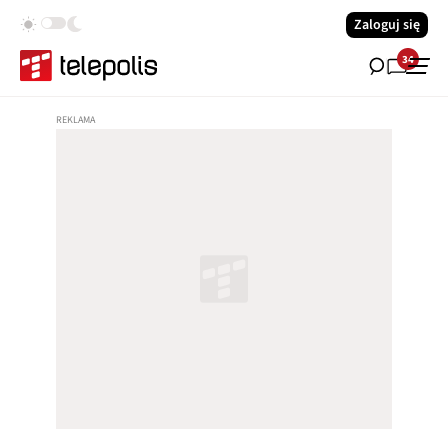
Zaloguj się
34