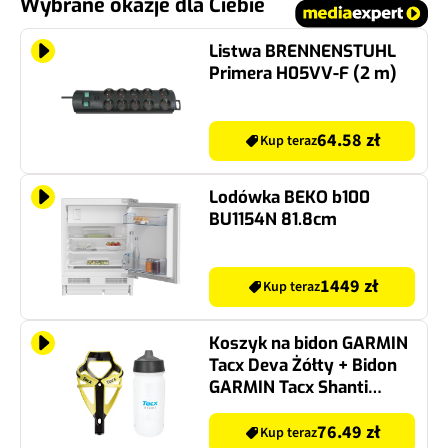
Wybrane okazje dla Ciebie
Listwa BRENNENSTUHL
Primera H05VV-F (2 m)
64.58 zł
Kup teraz
Lodówka BEKO b100
BU1154N 81.8cm
1449 zł
Kup teraz
Koszyk na bidon GARMIN
Tacx Deva Żółty + Bidon
GARMIN Tacx Shanti
T5802 500 ml
Przezroczysty
76.49 zł
Kup teraz