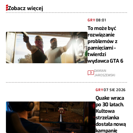
Zobacz więcej
GRY
08:01
To może być
rozwiązanie
problemów z
pamięciami -
twierdzi
wydawca GTA 6
DAMIAN
3
JAROSZEWSKI
GRY
07 SIE 2026
Quake wraca
po 30 latach.
Kultowa
strzelanka
dostała nową
kampanię