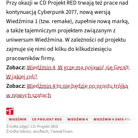
Przy okazji w CD Projekt RED trwają też prace nad
kontynuacją Cyberpunk 2077, nową wersją
Wiedźmina 1 (tzw. remake), zupełnie nową marką,
a także tajemniczym projektem związanym z
uniwersum Wiedźmina. W zależności od projektu
zajmuje się nimi od kilku do kilkudziesięciu
pracowników firmy.
Zobacz:
Wiedźmin 4. W grze ma pojawić się Geralt.
W jakiej roli?
Zobacz:
Wiedźmin 4 to nie będzie po prostu trójka
w nowych szatach
WIEDŹMIN
CD PROJEKT RED
WIEDŹMIN 4
WIEDŹMIN 4 DATA PREMI
Źródła zdjęć: CD Projekt RED
Źródła tekstu: wccftech, TweakTown