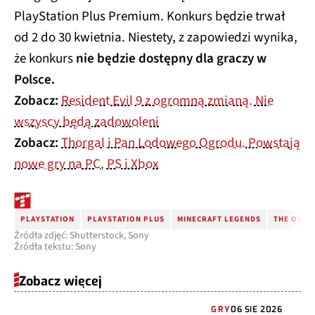
PlayStation Plus Premium. Konkurs będzie trwał
od 2 do 30 kwietnia. Niestety, z zapowiedzi wynika,
że konkurs
nie będzie dostępny dla graczy w
Polsce.
Zobacz:
Resident Evil 9 z ogromną zmianą. Nie
wszyscy będą zadowoleni
Zobacz:
Thorgal i Pan Lodowego Ogrodu. Powstają
nowe gry na PC, PS i Xbox
PLAYSTATION
PLAYSTATION PLUS
MINECRAFT LEGENDS
THE OVER
Źródła zdjęć: Shutterstock, Sony
Źródła tekstu: Sony
Zobacz więcej
GRY
06 SIE 2026