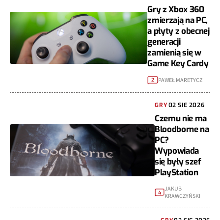
Gry z Xbox 360
zmierzają na PC,
a płyty z obecnej
generacji
zamienią się w
Game Key Cardy
PAWEŁ MARETYCZ
2
GRY
02 SIE 2026
Czemu nie ma
Bloodborne na
PC?
Wypowiada
się były szef
PlayStation
JAKUB
4
KRAWCZYŃSKI