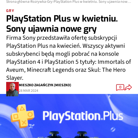
Strona główna
Rozrywka
Gry
PlayStation Plus w kwietniu. Sony ujawnia nowe gry
GRY
PlayStation Plus w kwietniu.
Sony ujawnia nowe gry
Firma Sony przedstawiła ofertę subskrypcji
PlayStation Plus na kwiecień. Wszyscy aktywni
subskrybenci będą mogli pobrać na konsole
PlayStation 4 i PlayStation 5 tytuły: Immortals of
Aveum, Minecraft Legends oraz Skul: The Hero
Slayer.
MIESZKO ZAGAŃCZYK (MIESZKO)
0
28 MAR 2024