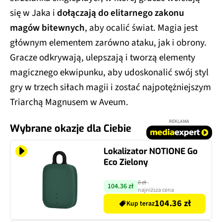
się w Jaka i
dołączają do elitarnego zakonu
magów bitewnych
, aby ocalić świat. Magia jest
głównym elementem zarówno ataku, jak i obrony.
Gracze odkrywają, ulepszają i tworzą elementy
magicznego ekwipunku, aby udoskonalić swój styl
gry w trzech siłach magii i zostać najpotężniejszym
Triarchą Magnusem w Aveum.
REKLAMA
Wybrane okazje dla Ciebie
Lokalizator NOTIONE Go
Eco Zielony
0 zł
-
104.36 zł
najniższa cena
104.36 zł
Kup teraz