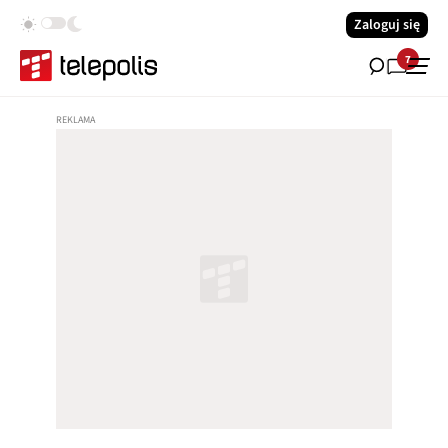
Zaloguj się
7