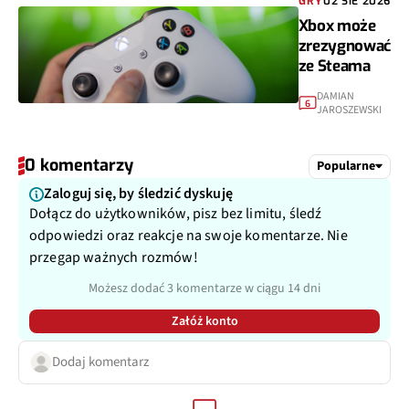
GRY
02 SIE 2026
Xbox może
zrezygnować
ze Steama
DAMIAN
6
JAROSZEWSKI
0 komentarzy
Popularne
Zaloguj się, by śledzić dyskuję
Dołącz do użytkowników, pisz bez limitu, śledź
odpowiedzi oraz reakcje na swoje komentarze. Nie
przegap ważnych rozmów!
Możesz dodać 3 komentarze w ciągu 14 dni
Załóż konto
Dodaj komentarz