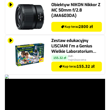
Obiektyw NIKON Nikkor Z
MC 50mm f/2.8
(JMA603DA)
2800 zł
Kup teraz
Zestaw edukacyjny
LISCIANI I'm a Genius
Wielkie Laboratorium
Badań Naukowych 304-
0 zł
-
155.32 zł
najniższa cena
PL89338
155.32 zł
Kup teraz