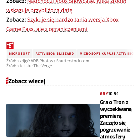
Zobacz:
Nadchodzi Xbox Showcase. Kilka źródeł
wskazuje przybliżoną datę
Zobacz:
Szykuje się bardzo tania wersja Xbox
Game Pass, ale z ograniczeniami
MICROSOFT
ACTIVISION BLIZZARD
MICROSOFT KUPUJE ACTIVISION 
Źródła zdjęć: VDB Photos / Shutterstock.com
Źródła tekstu: The Verge
Zobacz więcej
GRY
10:54
Gra o Tron z
wyczekiwaną
premierą.
Zaczęło się
pogrzewanie
atmosfery