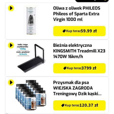
Oliwa z oliwek PHILEOS
Phileos of Sparta Extra
Virgin 1000 ml
59.99 zł
Kup teraz
Bieżnia elektryczna
KINGSMITH Treadmill X23
1470W 16km/h
3799 zł
Kup teraz
Przysmak dla psa
WIEJSKA ZAGRODA
Treningowy Dzik kąski
monoproteinowe 10 x 150
g
120.37 zł
Kup teraz