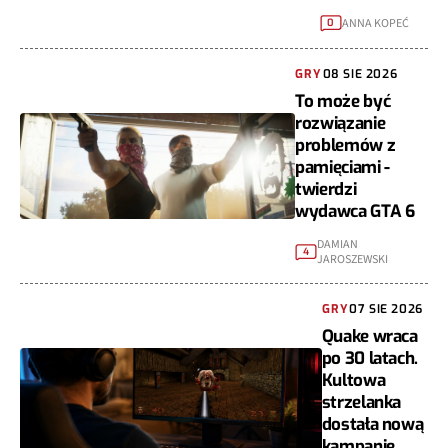
ANNA KOPEĆ
0
GRY
08 SIE 2026
To może być
rozwiązanie
problemów z
pamięciami -
twierdzi
wydawca GTA 6
DAMIAN
4
JAROSZEWSKI
GRY
07 SIE 2026
Quake wraca
po 30 latach.
Kultowa
strzelanka
dostała nową
kampanię