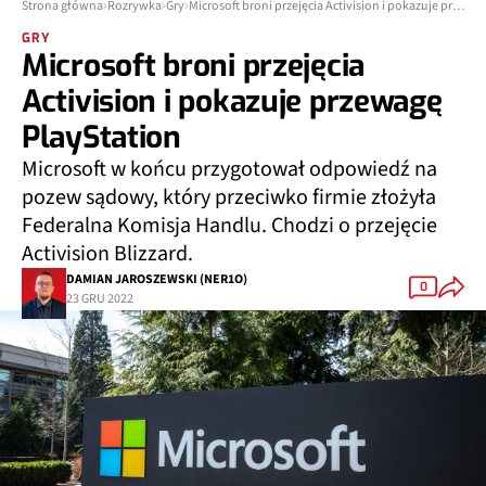
Strona główna
Rozrywka
Gry
Microsoft broni przejęcia Activision i pokazuje przewagę PlayStation
GRY
Microsoft broni przejęcia
Activision i pokazuje przewagę
PlayStation
Microsoft w końcu przygotował odpowiedź na
pozew sądowy, który przeciwko firmie złożyła
Federalna Komisja Handlu. Chodzi o przejęcie
Activision Blizzard.
DAMIAN JAROSZEWSKI (NER1O)
0
23 GRU 2022