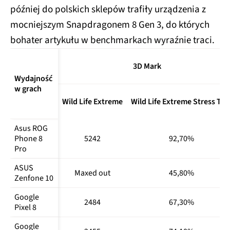
później do polskich sklepów trafiły urządzenia z
Nothing 
1199738
1375
4015
mocniejszym Snapdragonem 8 Gen 3, do których
Phone (2)
bohater artykułu w benchmarkach wyraźnie traci.
OnePlus 12
1999690
2192
6648
OnePlus 
3D Mark
1541410
1982
5280
Open
Wydajność 
w grach
Samsung 
Wild Life Extreme
Wild Life Extreme Stress Tes
Galaxy S23 
-
1980
5202
Ultra
Asus ROG 
Samsung 
Phone 8 
5242
92,70%
Galaxy S24 
1950701
2310
7201
Pro
Ultra
ASUS 
Maxed out
45,80%
Samsung 
Zenfone 10
Galaxy Z 
1332225
-
-
Flip5
Google 
2484
67,30%
Pixel 8
Samsung 
Galaxy Z 
1486849
2008
5249
Google 