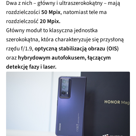
Dwa z nich – główny i ultraszerokokątny – mają
Samsung 
Galaxy Z 
3720
52,70%
rozdzielczości
50 Mpix
, natomiast tele ma
Fold5
rozdzielczość
20 Mpix.
Samsung 
Główny moduł to klasyczna jednostka
Galaxy Z 
5054
81,30%
szerokokątna, która charakteryzuje się przysłoną
Fold6
rzędu f/1.9,
optyczną stabilizacją obrazu (OIS)
Xiaomi 14
5032
75,30%
oraz
hybrydowym autofokusem, łączącym
Xiaomi 
detekcję fazy i laser.
Poco F5 
2150
66,30%
Pro