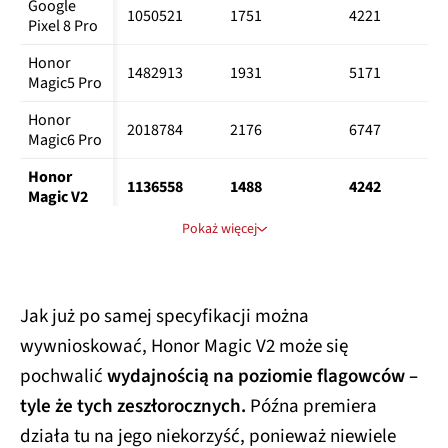
Google 
1050521
1751
4221
Pixel 8 Pro
Honor 
1482913
1931
5171
Magic5 Pro
Honor 
2018784
2176
6747
Magic6 Pro
Honor 
1136558
1488
4242
Magic V2
Pokaż więcej
Huawei 
Pura 70 
959352
1427
4322
Pro
Huawei 
Jak już po samej specyfikacji można
Pura 70 
988023
1420
4309
wywnioskować, Honor Magic V2 może się
Ultra
pochwalić
wydajnością na poziomie flagowców –
iPhone 15
1456386
2547
6396
tyle że tych zeszłorocznych.
Późna premiera
iPhone 15 
działa tu na jego niekorzyść, ponieważ niewiele
1497968
2910
7305
Pro