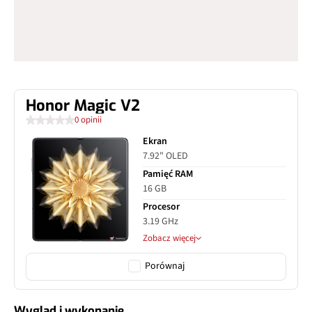
Honor Magic V2
0 opinii
Ekran
7.92" OLED
Pamięć RAM
16 GB
Procesor
3.19 GHz
Zobacz więcej
Porównaj
Wygląd i wykonanie