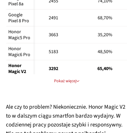
2455
74,10%
Fold5
Pixel 8a
Samsung 
Google 
2491
68,70%
Galaxy Z 
1776772
2259
6623
Pixel 8 Pro
Fold6
Honor 
3663
35,20%
Xiaomi 14
2024302
2143
6909
Magic5 Pro
Xiaomi 
Honor 
5183
48,50%
Poco F5 
1295589
-
4007
Magic6 Pro
Pro
Honor 
3292
65,40%
Magic V2
Pokaż więcej
Huawei 
Pura 70 
1570
40,90%
Pro
Huawei 
Ale czy to problem? Niekoniecznie. Honor Magic V2
Pura 70 
1577
76,50%
to w dalszym ciągu smartfon bardzo wydajny. W
Ultra
codziennej pracy pozostaje szybki i responsywny.
iPhone 15
2932
78,50%