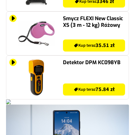
3346 zł
Kup teraz
Smycz FLEXI New Classic
XS (3 m - 12 kg) Różowy
35.51 zł
Kup teraz
Detektor DPM KC098YB
75.84 zł
Kup teraz