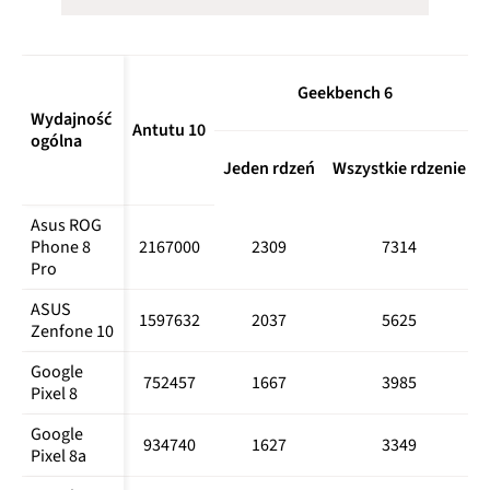
Geekbench 6
Wydajność 
Antutu 10
ogólna
Jeden rdzeń
Wszystkie rdzenie
Asus ROG 
Phone 8 
2167000
2309
7314
Pro
ASUS 
1597632
2037
5625
Zenfone 10
Google 
752457
1667
3985
Pixel 8
Google 
934740
1627
3349
Pixel 8a