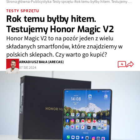
Strona główna
Publicystyka
Testy sprzętu
Rok temu byłby hitem. Testujemy Honor Magic V2
TESTY SPRZĘTU
Rok temu byłby hitem.
Testujemy Honor Magic V2
Honor Magic V2 to na pozór jeden z wielu
składanych smartfonów, które znajdziemy w
polskich sklepach. Czy warto go kupić?
ARKADIUSZ BAŁA (ARECAS)
4
07 SIE 2024