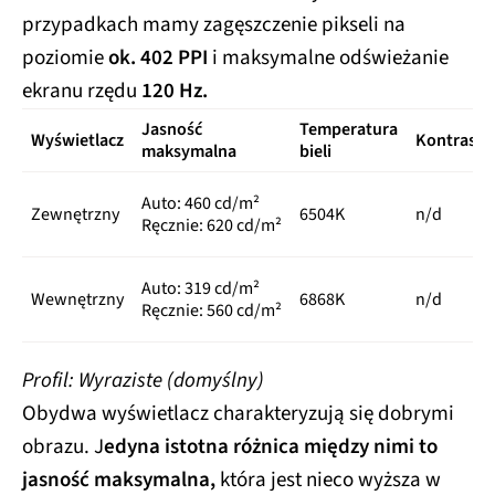
przypadkach mamy zagęszczenie pikseli na
poziomie
ok. 402 PPI
i maksymalne odświeżanie
ekranu rzędu
120 Hz.
Jasność
Temperatura
Wyświetlacz
Kontrast
maksymalna
bieli
Auto: 460 cd/m²
Zewnętrzny
6504K
n/d
Ręcznie: 620 cd/m²
Auto: 319 cd/m²
Wewnętrzny
6868K
n/d
Ręcznie: 560 cd/m²
Profil: Wyraziste (domyślny)
Obydwa wyświetlacz charakteryzują się dobrymi
obrazu. J
edyna istotna różnica między nimi to
jasność maksymalna,
która jest nieco wyższa w