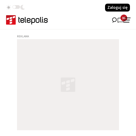
Zaloguj się
30