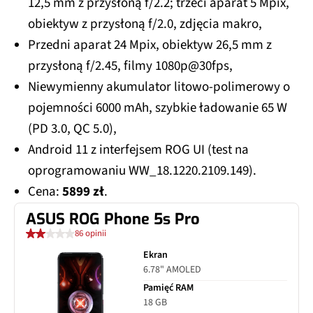
12,5 mm z przysłoną f/2.2; trzeci aparat 5 Mpix,
obiektyw z przysłoną f/2.0, zdjęcia makro,
Przedni aparat 24 Mpix, obiektyw 26,5 mm z
przysłoną f/2.45, filmy 1080p@30fps,
Niewymienny akumulator litowo-polimerowy o
pojemności 6000 mAh, szybkie ładowanie 65 W
(PD 3.0, QC 5.0),
Android 11 z interfejsem ROG UI (test na
oprogramowaniu WW_18.1220.2109.149).
Cena:
5899 zł
.
ASUS ROG Phone 5s Pro
86 opinii
Ekran
6.78" AMOLED
Pamięć RAM
18 GB