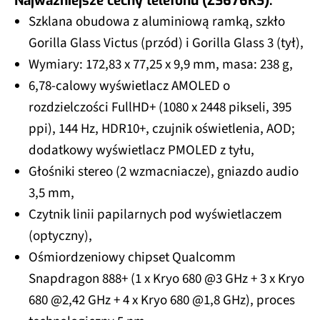
Najważniejsze cechy telefonu (ZS676KS):
Szklana obudowa z aluminiową ramką, szkło
Gorilla Glass Victus (przód) i Gorilla Glass 3 (tył),
Wymiary: 172,83 x 77,25 x 9,9 mm, masa: 238 g,
6,78-calowy wyświetlacz AMOLED o
rozdzielczości FullHD+ (1080 x 2448 pikseli, 395
ppi), 144 Hz, HDR10+, czujnik oświetlenia, AOD;
dodatkowy wyświetlacz PMOLED z tyłu,
Głośniki stereo (2 wzmacniacze), gniazdo audio
3,5 mm,
Czytnik linii papilarnych pod wyświetlaczem
(optyczny),
Ośmiordzeniowy chipset Qualcomm
Snapdragon 888+ (1 x Kryo 680 @3 GHz + 3 x Kryo
680 @2,42 GHz + 4 x Kryo 680 @1,8 GHz), proces