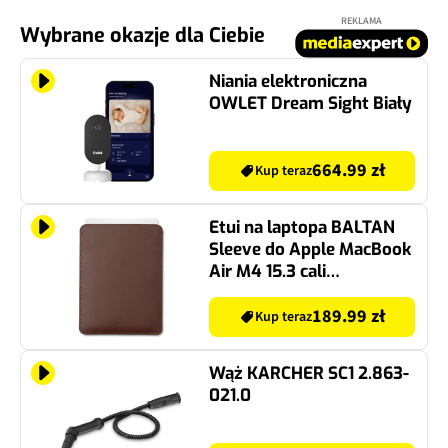
REKLAMA
Wybrane okazje dla Ciebie
Niania elektroniczna
OWLET Dream Sight Biały
664.99 zł
Kup teraz
Etui na laptopa BALTAN
Sleeve do Apple MacBook
Air M4 15.3 cali
Ciemnobrązowy
189.99 zł
Kup teraz
Wąż KARCHER SC1 2.863-
021.0