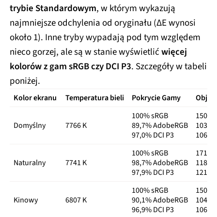
trybie Standardowym
, w którym wykazują
najmniejsze odchylenia od oryginału (∆E wynosi
około 1). Inne tryby wypadają pod tym względem
nieco gorzej, ale są w stanie wyświetlić
więcej
kolorów z gam sRGB czy DCI P3
. Szczegóły w tabeli
poniżej.
Kolor ekranu
Temperatura bieli
Pokrycie Gamy
Objęt
100% sRGB
150,8
Domyślny
7766 K
89,7% AdobeRGB
103,9
97,0% DCI P3
106,8%
100% sRGB
171,8
Naturalny
7741 K
98,7% AdobeRGB
118,4
97,9% DCI P3
121,7%
100% sRGB
150,9
Kinowy
6807 K
90,1% AdobeRGB
104,0
96,9% DCI P3
106,9%