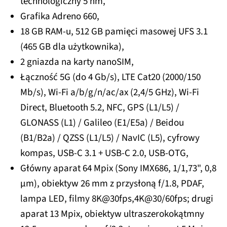
technologiczny 5 nm,
Grafika Adreno 660,
18 GB RAM-u, 512 GB pamięci masowej UFS 3.1
(465 GB dla użytkownika),
2 gniazda na karty nanoSIM,
Łączność 5G (do 4 Gb/s), LTE Cat20 (2000/150
Mb/s), Wi-Fi a/b/g/n/ac/ax (2,4/5 GHz), Wi-Fi
Direct, Bluetooth 5.2, NFC, GPS (L1/L5) /
GLONASS (L1) / Galileo (E1/E5a) / Beidou
(B1/B2a) / QZSS (L1/L5) / NavIC (L5), cyfrowy
kompas, USB-C 3.1 + USB-C 2.0, USB-OTG,
Główny aparat 64 Mpix (Sony IMX686, 1/1,73", 0,8
µm), obiektyw 26 mm z przysłoną f/1.8, PDAF,
lampa LED, filmy 8K@30fps,4K@30/60fps; drugi
aparat 13 Mpix, obiektyw ultraszerokokątmny