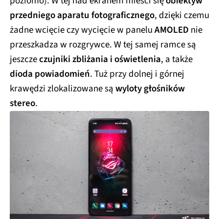
poziomo). W tej nad ekranem mieści się
obiektyw
przedniego aparatu fotograficznego
, dzięki czemu
żadne wcięcie czy wycięcie w panelu
AMOLED
nie
przeszkadza w rozgrywce. W tej samej ramce są
jeszcze
czujniki zbliżania i oświetlenia
, a także
dioda powiadomień
. Tuż przy dolnej i górnej
krawędzi zlokalizowane są
wyloty głośników
stereo
.