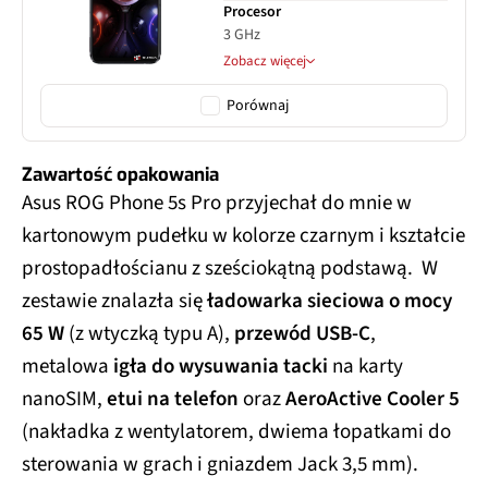
Procesor
3 GHz
Zobacz więcej
Porównaj
Zawartość opakowania
Asus ROG Phone 5s Pro przyjechał do mnie w
kartonowym pudełku w kolorze czarnym i kształcie
prostopadłościanu z sześciokątną podstawą. W
zestawie znalazła się
ładowarka sieciowa o mocy
65 W
(z wtyczką typu A),
przewód USB-C
,
metalowa
igła do wysuwania tacki
na karty
nanoSIM,
etui na telefon
oraz
AeroActive Cooler 5
(nakładka z wentylatorem, dwiema łopatkami do
sterowania w grach i gniazdem Jack 3,5 mm).