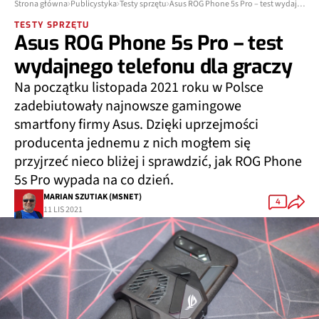
Strona główna
Publicystyka
Testy sprzętu
Asus ROG Phone 5s Pro – test wydajnego telefonu dla graczy
TESTY SPRZĘTU
Asus ROG Phone 5s Pro – test
wydajnego telefonu dla graczy
Na początku listopada 2021 roku w Polsce
zadebiutowały najnowsze gamingowe
smartfony firmy Asus. Dzięki uprzejmości
producenta jednemu z nich mogłem się
przyjrzeć nieco bliżej i sprawdzić, jak ROG Phone
5s Pro wypada na co dzień.
MARIAN SZUTIAK (MSNET)
4
11 LIS 2021