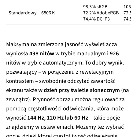
98,3% sRGB
105,2
Standardowy
6806 K
72,2% AdobeRGB
72,5%
74,4% DCI P3
74,5% 
Maksymalna zmierzona jasność wyświetlacza
wyniosła
498 nitów
w trybie manualnym i
926
nitów
w trybie automatycznym. To dobry wynik,
pozwalający – w połączeniu z rewelacyjnym
kontrastem – swobodnie odczytać zawartość
ekranu także
w dzień przy świetle słonecznym
(na
zewnątrz). Płynność obrazu można regulować za
pomocą częstotliwości odświeżania, która może
wynosić
144 Hz, 120 Hz lub 60 Hz
– takie opcje
znajdziemy w ustawieniach. Możemy też wybrać
opcję, dzięki której częstotliwość odświeżania