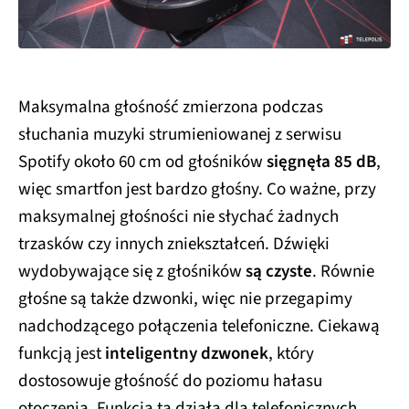
Maksymalna głośność zmierzona podczas
słuchania muzyki strumieniowanej z serwisu
Spotify około 60 cm od głośników
sięgnęła 85 dB
,
więc smartfon jest bardzo głośny. Co ważne, przy
maksymalnej głośności nie słychać żadnych
trzasków czy innych zniekształceń. Dźwięki
wydobywające się z głośników
są czyste
. Równie
głośne są także dzwonki, więc nie przegapimy
nadchodzącego połączenia telefoniczne. Ciekawą
funkcją jest
inteligentny dzwonek
, który
dostosowuje głośność do poziomu hałasu
otoczenia. Funkcja ta działa dla telefonicznych