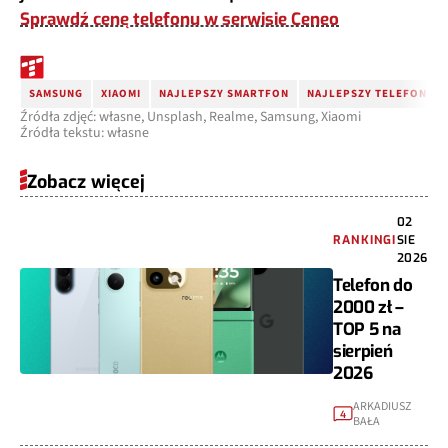
Sprawdź cenę telefonu w serwisie Ceneo
SAMSUNG
XIAOMI
NAJLEPSZY SMARTFON
NAJLEPSZY TELEFON
Źródła zdjęć: własne, Unsplash, Realme, Samsung, Xiaomi
Źródła tekstu: własne
Zobacz więcej
02
RANKINGI
SIE
2026
Telefon do
2000 zł –
TOP 5 na
sierpień
2026
ARKADIUSZ
4
BAŁA