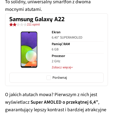
To solidny, uniwersalny smartfon z dwoma
mocnymi atutami.
Samsung Galaxy A22
211 opinii
Ekran
6.40" SUPERAMOLED
Pamięć RAM
6 GB
Procesor
2 GHz
Zobacz więcej
Porównaj
O jakich atutach mowa? Pierwszym z nich jest
wyświetlacz
Super AMOLED o przekątnej 6,4”
,
gwarantujący lepszy kontrast i bardziej atrakcyjne