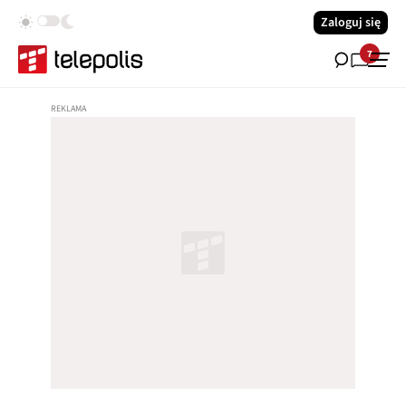
Zaloguj się
7