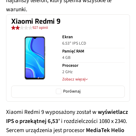
najtańszy telefon, który spełnia wszystkie te
warunki.
Xiaomi Redmi 9
927 opinii
Ekran
6.53" IPS LCD
Pamięć RAM
4 GB
Procesor
2 GHz
Zobacz więcej
Porównaj
Xiaomi Redmi 9 wyposażony został w
wyświetlacz
IPS o przekątnej 6,53’
i rozdzielczości 1080 x 2340.
Sercem urządzenia jest procesor
MediaTek Helio