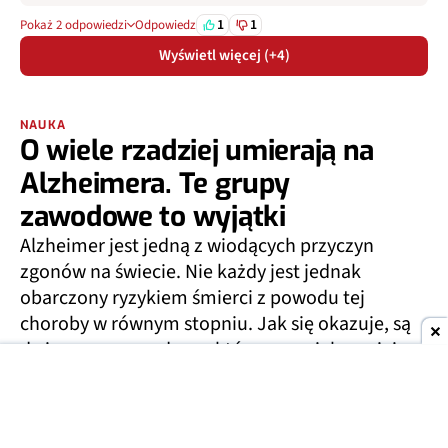
1
1
Pokaż 2 odpowiedzi
Odpowiedz
Wyświetl więcej (+4)
NAUKA
O wiele rzadziej umierają na
Alzheimera. Te grupy
zawodowe to wyjątki
Alzheimer jest jedną z wiodących przyczyn
zgonów na świecie. Nie każdy jest jednak
obarczony ryzykiem śmierci z powodu tej
choroby w równym stopniu. Jak się okazuje, są
dwie grupy zawodowe, które są o wiele mniej
narażone na tę chorobę - nauka wyjaśnia,
dlaczego.
JAKUB KRAWCZYŃSKI KUBAKRAW
0
09 SIE 2026