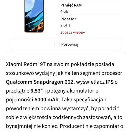
Pamięć RAM
4 GB
Procesor
2 GHz
Zobacz więcej
Porównaj
Xiaomi Redmi 9T na swoim pokładzie posiada
stosunkowo wydajny jak na ten segment procesor
Qualcomm Snapdragon 662
, wyświetlacz
IPS
o
przekątne
6,53”
i potężny akumulator o
pojemności
6000 mAh
. Taka specyfikacja z
powodzeniem powinna wystarczyć, by poradzić
sobie z większością codziennych zastosowań, a to
bynajmniej nie koniec. Producent nie zapomniał o