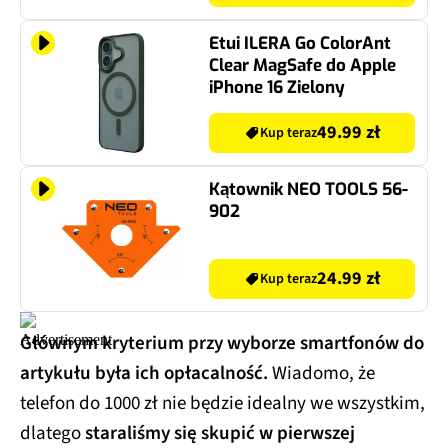
Etui ILERA Go ColorAnt
Clear MagSafe do Apple
iPhone 16 Zielony
49.99 zł
Kup teraz
Kątownik NEO TOOLS 56-
902
24.99 zł
Kup teraz
Głównym kryterium przy wyborze smartfonów do
artykułu była ich opłacalność.
Wiadomo, że
telefon do 1000 zł nie będzie idealny we wszystkim,
dlatego
staraliśmy się skupić w pierwszej