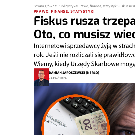
Strona główna
Publicystyka
Prawo, finanse, statystyki
Fiskus rus
PRAWO, FINANSE, STATYSTYKI
Fiskus rusza trzep
Oto, co musisz wie
Internetowi sprzedawcy żyją w strachu
rok. Jeśli nie rozliczali się prawidło
Wiemy, kiedy Urzędy Skarbowe mogą 
DAMIAN JAROSZEWSKI (NER1O)
24 PAŹ 2024