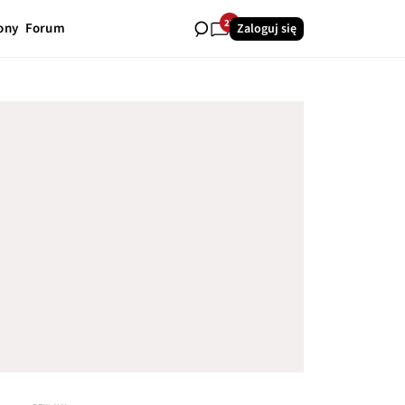
27
ony
Forum
Zaloguj się