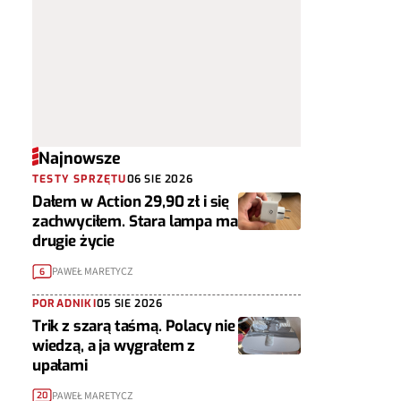
Najnowsze
TESTY SPRZĘTU
06 SIE 2026
Dałem w Action 29,90 zł i się
zachwyciłem. Stara lampa ma
drugie życie
PAWEŁ MARETYCZ
6
PORADNIKI
05 SIE 2026
Trik z szarą taśmą. Polacy nie
wiedzą, a ja wygrałem z
upałami
PAWEŁ MARETYCZ
20