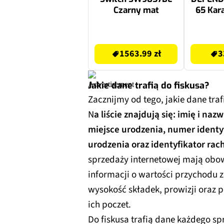
Czarny mat
65 Kar
1563.99 zł
339.99 zł
1563.99 zł
3
Jakie dane trafią do fiskusa?
Zacznijmy od tego, jakie dane tra
N
a liście znajdują się: imię i na
miejsce urodzenia, numer identyfi
urodzenia oraz identyfikator r
sprzedaży internetowej mają obo
informacji o wartości przychodu ze
wysokość składek, prowizji oraz
ich poczet.
Do fiskusa trafią dane każdego s