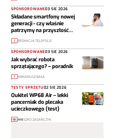
SPONSOROWANE
03 SIE 2026
Składane smartfony nowej
generacji - czy właśnie
patrzymy na przyszłość
urządzeń mobilnych?
REDAKCJA TELEPOLIS
1
SPONSOROWANE
03 SIE 2026
Jak wybrać robota
sprzątającego? – poradnik
ARKADIUSZ BAŁA
1
TESTY SPRZĘTU
02 SIE 2026
Oukitel WP68 Air – lekki
pancerniak do plecaka
ucieczkowego (test)
MIESZKO ZAGAŃCZYK
6