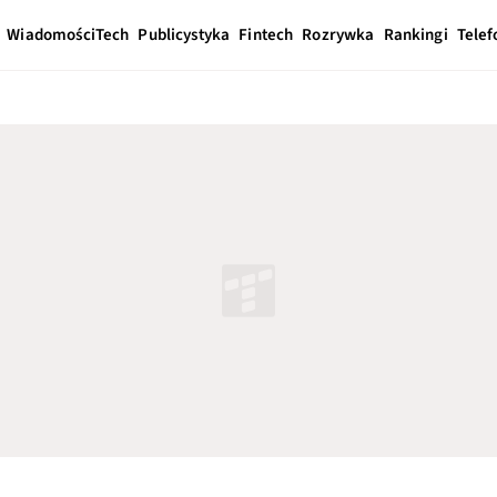
Wiadomości
Tech
Publicystyka
Fintech
Rozrywka
Rankingi
Telef