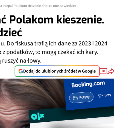
za trzepać Polakom kieszenie. Oto, co musisz wiedzieć
ać Polakom kieszenie.
dzieć
. Do fiskusa trafią ich dane za 2023 i 2024
wo z podatków, to mogą czekać ich kary.
ruszyć na łowy.
Dodaj do ulubionych źródeł w Google
18