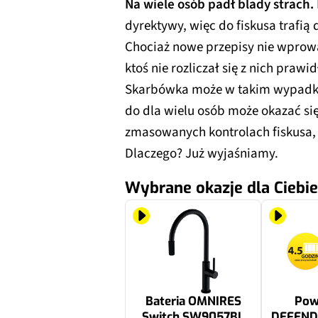
Na wiele osób padł blady strach.
dyrektywy, więc do fiskusa trafią d
Chociaż nowe przepisy nie wprow
ktoś nie rozliczał się z nich praw
Skarbówka może w takim wypadku 
do dla wielu osób może okazać si
zmasowanych kontrolach fiskusa, 
Dlaczego? Już wyjaśniamy.
Wybrane okazje dla Ciebie
Bateria OMNIRES
Pow
Switch SW9057BL
DEFEND