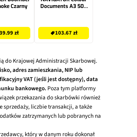
aoke Czarny
Documents A3 500
arkuszy
103.67 zł
39.99 zł
103.67 zł
fią do Krajowej Administracji Skarbowej.
zwisko, adres zamieszkania, NIP lub
kacyjny VAT (jeśli jest dostępny), data
achunku bankowego.
Poza tym platformy
wiązek przekazania do skarbówki również
 sprzedaży, liczbie transakcji, a także
 podatków zatrzymanych lub pobranych na
przedawcy, który w danym roku dokonał