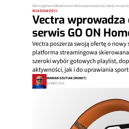
Strona główna
Wiadomości
Vectra wprowadza do oferty muzyczn
WIADOMOŚCI
Vectra wprowadza 
serwis GO ON Home
Vectra poszerza swoją ofertę o nowy
platforma streamingowa skierowana 
szeroki wybór gotowych playlist, d
aktywności, jak i do uprawiania sport
MARIAN SZUTIAK (MSNET)
24 WRZ 2024