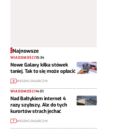
Najnowsze
WIADOMOŚCI
15:34
Nowe Galaxy kilka stówek
taniej. Tak to się może opłacić
MIESZKO ZAGAŃCZYK
0
WIADOMOŚCI
14:01
Nad Bałtykiem internet 4
razy szybszy. Ale do tych
kurortów strach jechać
MIESZKO ZAGAŃCZYK
7