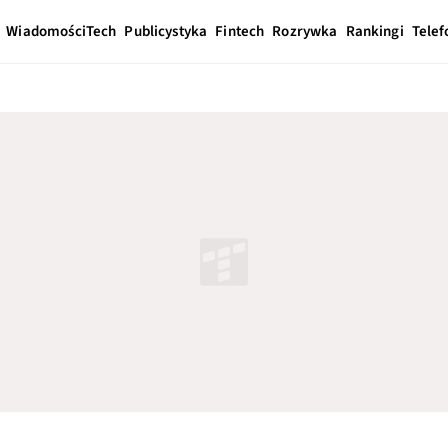
Wiadomości
Tech
Publicystyka
Fintech
Rozrywka
Rankingi
Telef