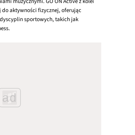
iami muzycznymi. GO ON Active z kolei
do aktywności fizycznej, oferując
dyscyplin sportowych, takich jak
ness.
ad