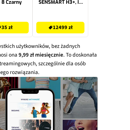
p 8 Czarny
SENSMART H3+, IR
384x288, LCD 4.3",
Laser, 64GB, Wi-Fi,
12499 zł
Bluetooth
35 zł
12499 zł
zystkich użytkowników, bez żadnych
nosi ona
9,99 zł miesięcznie
. To doskonała
streamingowych, szczególnie dla osób
iego rozwiązania.