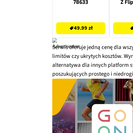
78633
Z Fli
49.99 zł
35 zł
49.99 zł
Serwis oferuje jedną cenę dla ws
limitów czy ukrytych kosztów. Wy
alternatywa dla innych platform 
poszukujących prostego i niedrog