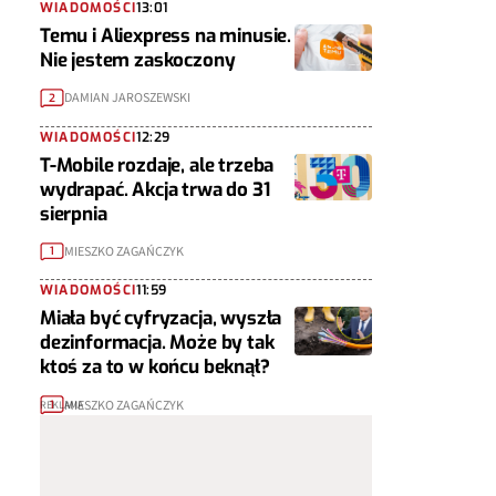
WIADOMOŚCI
13:01
Temu i Aliexpress na minusie.
Nie jestem zaskoczony
DAMIAN JAROSZEWSKI
2
WIADOMOŚCI
12:29
T-Mobile rozdaje, ale trzeba
wydrapać. Akcja trwa do 31
sierpnia
MIESZKO ZAGAŃCZYK
1
WIADOMOŚCI
11:59
Miała być cyfryzacja, wyszła
dezinformacja. Może by tak
ktoś za to w końcu beknął?
MIESZKO ZAGAŃCZYK
1