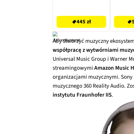
i pomara
445 zł
563.2 zł
445 zł
Aby stworzyć muzyczny ekosystem 
współpracę z wytwórniami muz
Universal Music Group i Warner Mu
streamingowymi
Amazon Music HD
organizacjami muzycznymi. Sony 
muzycznego 360 Reality Audio. Z
instytutu Fraunhofer IIS
.