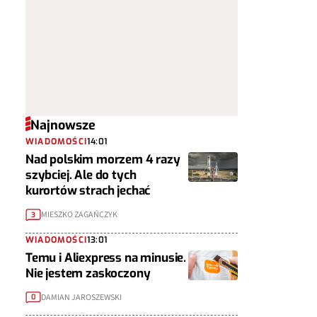
Najnowsze
WIADOMOŚCI
14:01
Nad polskim morzem 4 razy
szybciej. Ale do tych
kurortów strach jechać
MIESZKO ZAGAŃCZYK
3
WIADOMOŚCI
13:01
Temu i Aliexpress na minusie.
Nie jestem zaskoczony
DAMIAN JAROSZEWSKI
0