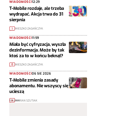
WIADOMOŚCI
12:29
T-Mobile rozdaje, ale trzeba
wydrapać. Akcja trwa do 31
sierpnia
MIESZKO ZAGAŃCZYK
1
WIADOMOŚCI
11:59
Miała być cyfryzacja, wyszła
dezinformacja. Może by tak
ktoś za to w końcu beknął?
MIESZKO ZAGAŃCZYK
0
WIADOMOŚCI
06 SIE 2026
T-Mobile zmienia zasady
abonamentu. Nie wszyscy się
ucieszą
MARIAN SZUTIAK
4