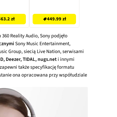
ńczą 4 x 2.5
zoom cyfrowy, 4K
kg
30fps
449.99 zł
563.2 zł
449.99 zł
360 Reality Audio, Sony podjęło
ycznymi
Sony Music Entertainment,
sic Group, siecią Live Nation, serwisami
, Deezer, TIDAL, nugs.net
i innymi
zapewni także specyfikację formatu
ostanie ona opracowana przy współudziale