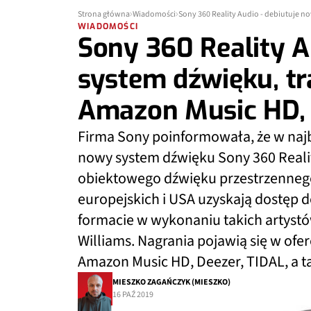
Strona główna
Wiadomości
Sony 360 Reality Audio - debiutuje n
WIADOMOŚCI
Sony 360 Reality A
system dźwięku, tr
Amazon Music HD, 
Firma Sony poinformowała, że w najbl
nowy system dźwięku Sony 360 Realit
obiektowego dźwięku przestrzennego
europejskich i USA uzyskają dostęp
formacie w wykonaniu takich artystów 
Williams. Nagrania pojawią się w of
Amazon Music HD, Deezer, TIDAL, a t
MIESZKO ZAGAŃCZYK (MIESZKO)
16 PAŹ 2019