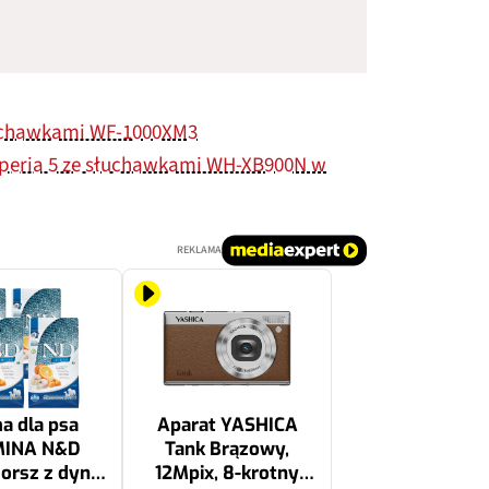
słuchawkami WF-1000XM3
Xperia 5 ze słuchawkami WH-XB900N w
REKLAMA
a dla psa
Aparat YASHICA
MINA N&D
Tank Brązowy,
orsz z dynią
12Mpix, 8-krotny