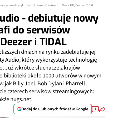
owy system dźwięku, trafi do serwisów Amazon Music HD, Deezer i TIDAL
udio - debiutuje nowy
afi do serwisów
Deezer i TIDAL
iższych dniach na rynku zadebiutuje jej
y Audio, który wykorzystuje technologię
. Już wkrótce słuchacze z krajów
 do biblioteki około 1000 utworów w nowym
jak Billy Joel, Bob Dylan i Pharrell
ercie czterech serwisów streamingowych:
akże nugs.net.
Dodaj do ulubionych źródeł w Google
1