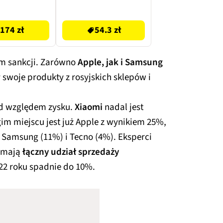
54.3 zł
174 zł
54.3 zł
iem sankcji. Zarówno
Apple, jak i Samsung
swoje produkty z rosyjskich sklepów i
od względem zysku.
Xiaomi
nadal jest
im miejscu jest już Apple z wynikiem 25%,
, Samsung (11%) i Tecno (4%). Eksperci
zymają
łączny udział sprzedaży
22 roku spadnie do 10%.