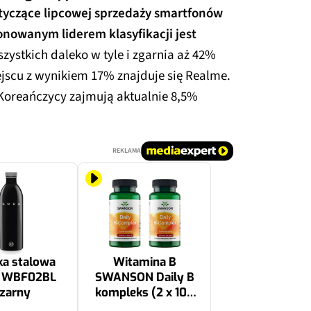
tyczące lipcowej sprzedaży smartfonów
nowanym liderem klasyfikacji jest
zystkich daleko w tyle i zgarnia aż 42%
jscu z wynikiem 17% znajduje się Realme.
Koreańczycy zajmują aktualnie 8,5%
REKLAMA
ka stalowa
Witamina B
 WBF02BL
SWANSON Daily B
zarny
kompleks (2 x 100
kapsułek)