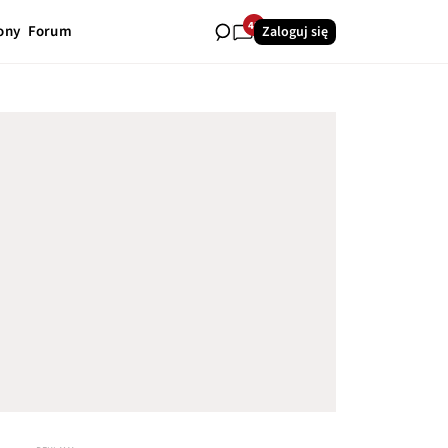
42
ony
Forum
Zaloguj się