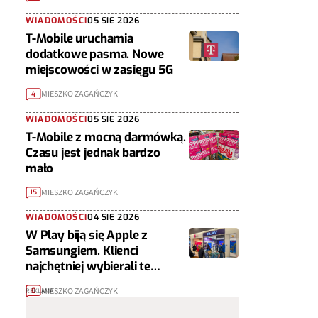
WIADOMOŚCI
05 SIE 2026
T-Mobile uruchamia
dodatkowe pasma. Nowe
miejscowości w zasięgu 5G
MIESZKO ZAGAŃCZYK
4
WIADOMOŚCI
05 SIE 2026
T-Mobile z mocną darmówką.
Czasu jest jednak bardzo
mało
MIESZKO ZAGAŃCZYK
15
WIADOMOŚCI
04 SIE 2026
W Play biją się Apple z
Samsungiem. Klienci
najchętniej wybierali te
telefony
MIESZKO ZAGAŃCZYK
0