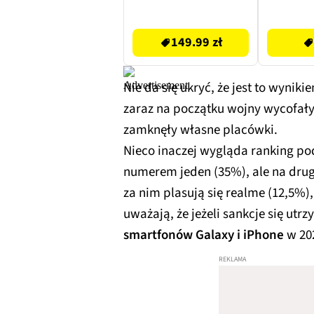
149.99 zł
174 zł
149.99 zł
Nie da się ukryć, że jest to wynik
zaraz na początku wojny wycofały 
zamknęły własne placówki.
Nieco inaczej wygląda ranking p
numerem jeden (35%), ale na drug
za nim plasują się realme (12,5%)
uważają, że jeżeli sankcje się utr
smartfonów Galaxy i iPhone
w 20