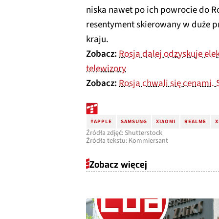
niska nawet po ich powrocie do Ro
resentyment skierowany w duże pr
kraju.
Zobacz:
Rosja dalej odzyskuje el
telewizory
Zobacz:
Rosja chwali się cenami.
#APPLE
SAMSUNG
XIAOMI
REALME
X
Źródła zdjęć: Shutterstock
Źródła tekstu: Kommiersant
Zobacz więcej