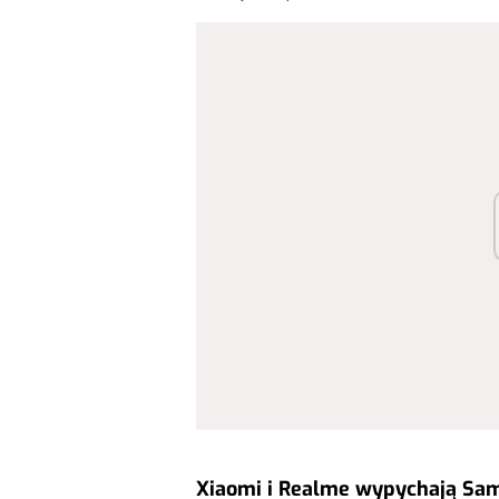
Xiaomi i Realme wypychają Sam