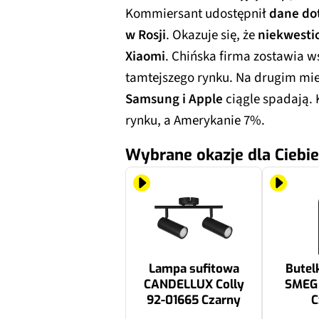
Kommiersant udostępnił
dane do
w Rosji
. Okazuje się, że
niekwestio
Xiaomi
. Chińska firma zostawia ws
tamtejszego rynku. Na drugim mie
Samsung i Apple
ciągle spadają. 
rynku, a Amerykanie 7%.
Wybrane okazje dla Ciebie
Lampa sufitowa
Butel
CANDELLUX Colly
SMEG
92-01665 Czarny
C