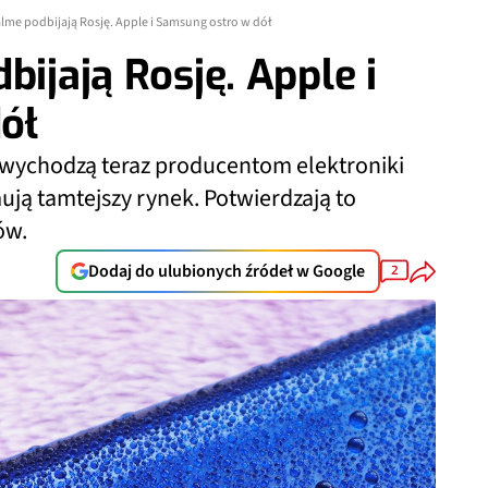
alme podbijają Rosję. Apple i Samsung ostro w dół
bijają Rosję. Apple i
ół
 wychodzą teraz producentom elektroniki
ują tamtejszy rynek. Potwierdzają to
ów.
Dodaj do ulubionych źródeł w Google
2