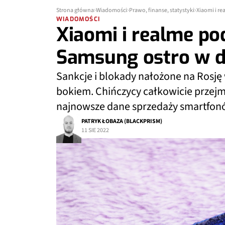
Strona główna
Wiadomości
Prawo, finanse, statystyki
Xiaomi i re
WIADOMOŚCI
Xiaomi i realme pod
Samsung ostro w d
Sankcje i blokady nałożone na Rosję
bokiem. Chińczycy całkowicie przejm
najnowsze dane sprzedaży smartfon
PATRYK ŁOBAZA (BLACKPRISM)
11 SIE 2022