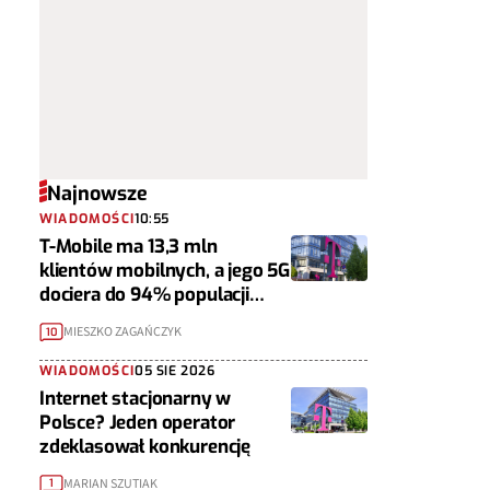
Najnowsze
WIADOMOŚCI
10:55
T-Mobile ma 13,3 mln
klientów mobilnych, a jego 5G
dociera do 94% populacji
Polski
MIESZKO ZAGAŃCZYK
10
WIADOMOŚCI
05 SIE 2026
Internet stacjonarny w
Polsce? Jeden operator
zdeklasował konkurencję
MARIAN SZUTIAK
1