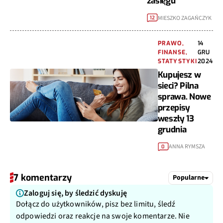
zasięgu
MIESZKO ZAGAŃCZYK
12
PRAWO,
14
FINANSE,
GRU
STATYSTYKI
2024
Kupujesz w
sieci? Pilna
sprawa. Nowe
przepisy
weszły 13
grudnia
ANNA RYMSZA
0
7 komentarzy
Popularne
Zaloguj się, by śledzić dyskuję
Dołącz do użytkowników, pisz bez limitu, śledź
odpowiedzi oraz reakcje na swoje komentarze. Nie