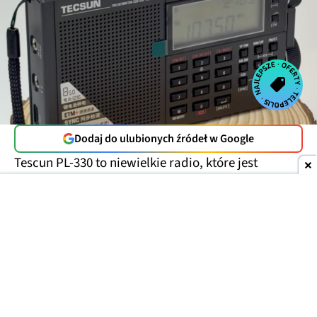
Dodaj do ulubionych źródeł w Google
Tescun PL-330 to niewielkie radio, które jest
zasilane z popularnej baterii BL-5C, czyli swego
czasu, typowej dla telefonów Nokia. Ma przy tym
pojedynczy głośnik, monochromatyczny ekran z
pomarańczowym podświetleniem i gniazdo
słuchawkowe. Nie znajdziemy tu ani Bluetooth, ani
odtwarzacza MP3, czy innych bajerów, a mimo to
jest warte każdej złotówki ze swojej ceny. Wszystko