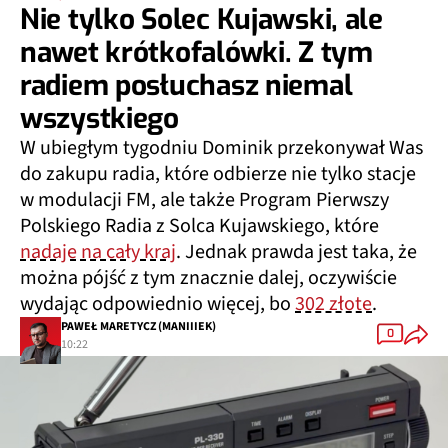
Nie tylko Solec Kujawski, ale
nawet krótkofalówki. Z tym
radiem posłuchasz niemal
wszystkiego
W ubiegłym tygodniu Dominik przekonywał Was
do zakupu radia, które odbierze nie tylko stacje
w modulacji FM, ale także Program Pierwszy
Polskiego Radia z Solca Kujawskiego, które
nadaje na cały kraj
. Jednak prawda jest taka, że
można pójść z tym znacznie dalej, oczywiście
wydając odpowiednio więcej, bo
302 złote
.
PAWEŁ MARETYCZ (MANIIIEK)
0
10:22