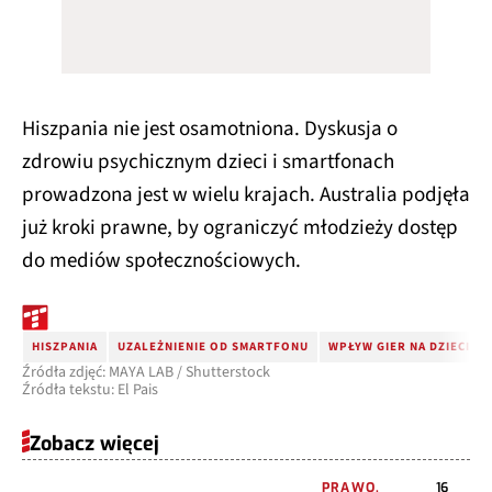
Hiszpania nie jest osamotniona. Dyskusja o
zdrowiu psychicznym dzieci i smartfonach
prowadzona jest w wielu krajach. Australia podjęła
już kroki prawne, by ograniczyć młodzieży dostęp
do mediów społecznościowych.
HISZPANIA
UZALEŻNIENIE OD SMARTFONU
WPŁYW GIER NA DZIECI
Źródła zdjęć: MAYA LAB / Shutterstock
Źródła tekstu: El Pais
Zobacz więcej
PRAWO,
16