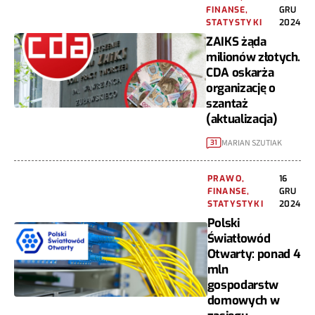
FINANSE,
GRU
STATYSTYKI
2024
ZAIKS żąda
milionów złotych.
CDA oskarża
organizację o
szantaż
(aktualizacja)
MARIAN SZUTIAK
31
PRAWO,
16
FINANSE,
GRU
STATYSTYKI
2024
Polski
Światłowód
Otwarty: ponad 4
mln
gospodarstw
domowych w