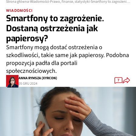
Strona główna
Wiadomości
Prawo, finanse, statystyki
Smartfony to zagrożenie. Dostaną ostrzeżenia jak papierosy?
WIADOMOŚCI
Smartfony to zagrożenie.
Dostaną ostrzeżenia jak
papierosy?
Smartfony mogą dostać ostrzeżenia o
szkodliwości, takie same jak papierosy. Podobna
propozycja padła dla portali
społecznościowych.
ANNA RYMSZA (XYRCON)
7
05 GRU 2024