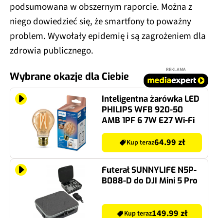
podsumowana w obszernym raporcie. Można z
niego dowiedzieć się, że smartfony to poważny
problem. Wywołały epidemię i są zagrożeniem dla
zdrowia publicznego.
REKLAMA
Wybrane okazje dla Ciebie
Inteligentna żarówka LED
PHILIPS WFB 920-50
AMB 1PF 6 7W E27 Wi-Fi
64.99 zł
Kup teraz
Futerał SUNNYLIFE N5P-
B088-D do DJI Mini 5 Pro
149.99 zł
Kup teraz