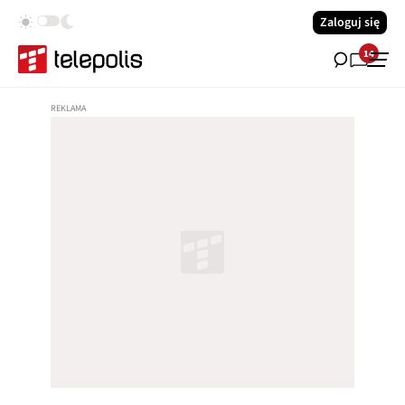
Zaloguj się
14