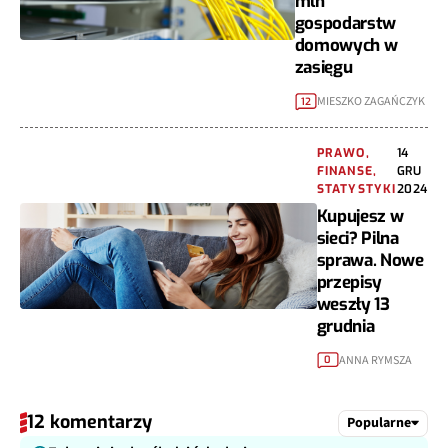
mln
gospodarstw
domowych w
zasięgu
MIESZKO ZAGAŃCZYK
12
PRAWO,
14
FINANSE,
GRU
STATYSTYKI
2024
Kupujesz w
sieci? Pilna
sprawa. Nowe
przepisy
weszły 13
grudnia
ANNA RYMSZA
0
12 komentarzy
Popularne