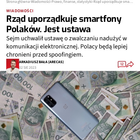
Strona główna
Wiadomości
Prawo, finanse, statystyki
Rząd uporządkuje smartfony Polaków. Jest ustawa
WIADOMOŚCI
Rząd uporządkuje smartfony
Polaków. Jest ustawa
Sejm uchwalił ustawę o zwalczaniu nadużyć w
komunikacji elektronicznej. Polacy będą lepiej
chronieni przed spoofingiem.
ARKADIUSZ BAŁA (ARECAS)
12
02 SIE 2023