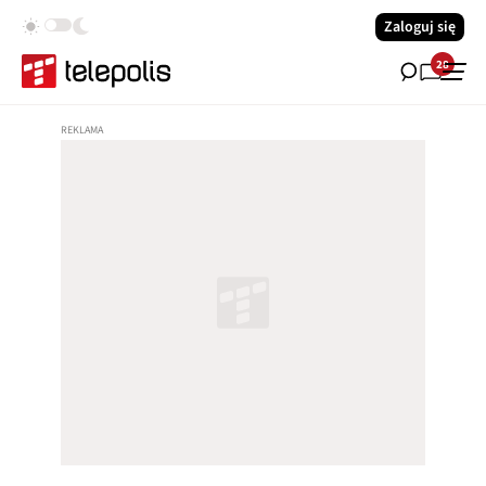
Zaloguj się
28