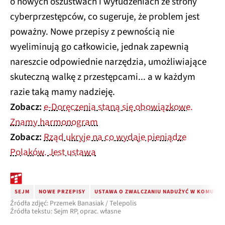
o nowych oszustwach i wyłudzeniach ze strony
cyberprzestępców, co sugeruje, że problem jest
poważny. Nowe przepisy z pewnością nie
wyeliminują go całkowicie, jednak zapewnią
nareszcie odpowiednie narzędzia, umożliwiające
skuteczną walkę z przestępcami... a w każdym
razie taką mamy nadzieję.
Zobacz:
e-Doręczenia staną się obowiązkowe.
Znamy harmonogram
Zobacz:
Rząd ukryje na co wydaje pieniądze
Polaków. Jest ustawa
SEJM
NOWE PRZEPISY
USTAWA O ZWALCZANIU NADUŻYĆ W KOMUNIK
Źródła zdjęć: Przemek Banasiak / Telepolis
Źródła tekstu: Sejm RP, oprac. własne