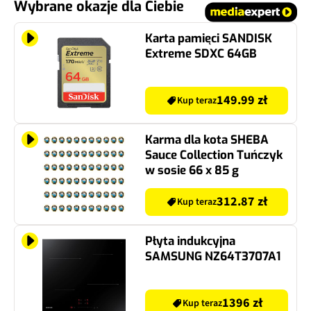
Wybrane okazje dla Ciebie
Karta pamięci SANDISK
Extreme SDXC 64GB
149.99 zł
Kup teraz
Karma dla kota SHEBA
Sauce Collection Tuńczyk
w sosie 66 x 85 g
312.87 zł
Kup teraz
Płyta indukcyjna
SAMSUNG NZ64T3707A1
1396 zł
Kup teraz