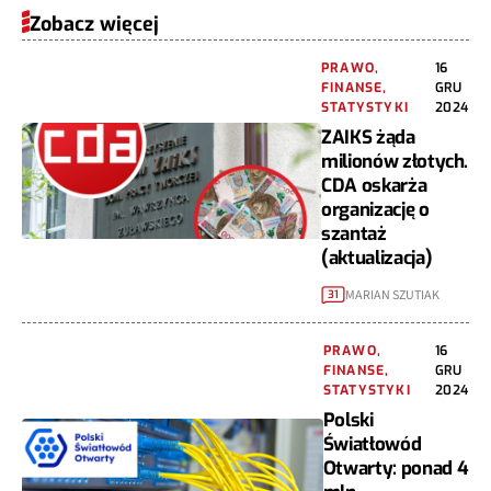
Zobacz więcej
PRAWO,
16
FINANSE,
GRU
STATYSTYKI
2024
ZAIKS żąda
milionów złotych.
CDA oskarża
organizację o
szantaż
(aktualizacja)
MARIAN SZUTIAK
31
PRAWO,
16
FINANSE,
GRU
STATYSTYKI
2024
Polski
Światłowód
Otwarty: ponad 4