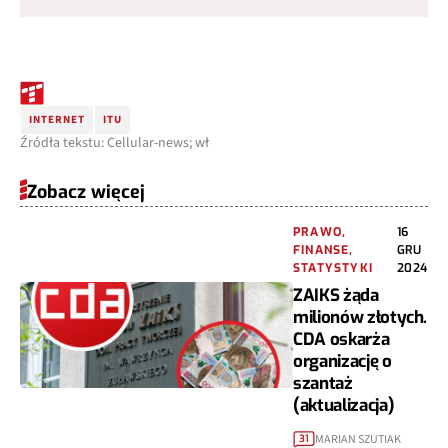
INTERNET
ITU
Źródła tekstu: Cellular-news; wł
Zobacz więcej
PRAWO,
16
FINANSE,
GRU
STATYSTYKI
2024
ZAIKS żąda
milionów złotych.
CDA oskarża
organizację o
szantaż
(aktualizacja)
MARIAN SZUTIAK
31