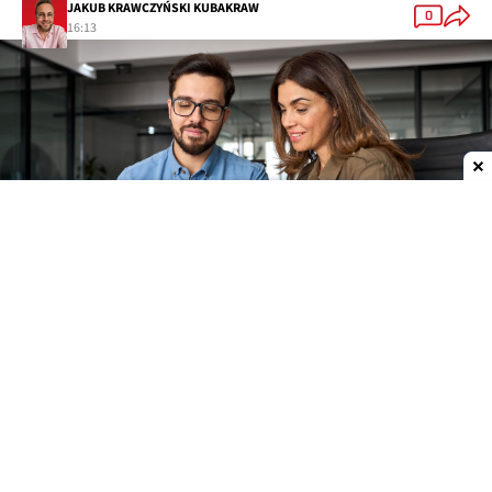
JAKUB KRAWCZYŃSKI KUBAKRAW
0
16:13
Dodaj do ulubionych źródeł w Google
Finanse i AI? Stosunek ludzi jest dość
ambiwalentny
Firma Gallup zajmująca się badaniami opinii
publicznej prześwietliła (wraz z firmą