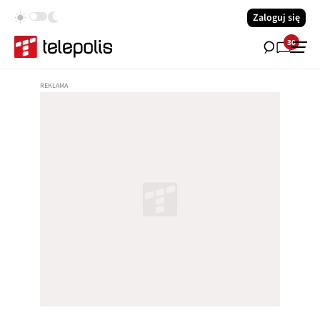
Zaloguj się
30