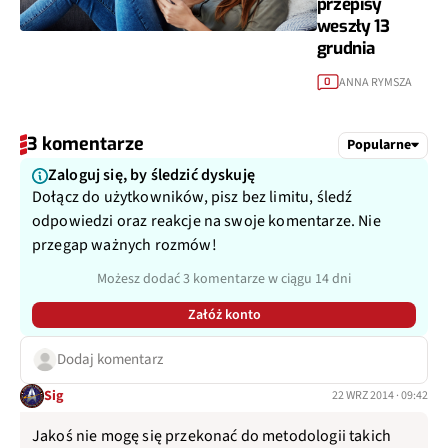
przepisy
weszły 13
grudnia
ANNA RYMSZA
0
3 komentarze
Popularne
Zaloguj się, by śledzić dyskuję
Dołącz do użytkowników, pisz bez limitu, śledź
odpowiedzi oraz reakcje na swoje komentarze. Nie
przegap ważnych rozmów!
Możesz dodać 3 komentarze w ciągu 14 dni
Załóż konto
Dodaj komentarz
Sig
22 WRZ 2014 · 09:42
Jakoś nie mogę się przekonać do metodologii takich