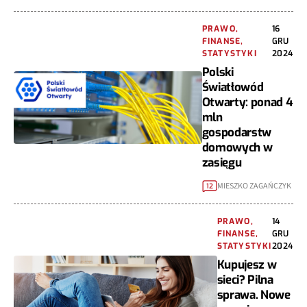
PRAWO,
16
FINANSE,
GRU
STATYSTYKI
2024
Polski
Światłowód
Otwarty: ponad 4
mln
gospodarstw
domowych w
zasięgu
MIESZKO ZAGAŃCZYK
12
PRAWO,
14
FINANSE,
GRU
STATYSTYKI
2024
Kupujesz w
sieci? Pilna
sprawa. Nowe